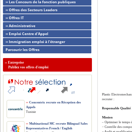
›› Les Concours de la fonction publiques
›› Offres des Secteurs Leaders
›› Offres IT
›› Administrative
›› Emploi Centre d'Appel
›› Immigration emploi à l'étranger
Parcourir les Offres
››
Entreprise
Publiez vos offres d'emploi
Plastic Electromechan
recruter :
››
Concentrix recrute en Réception des
Appels
Responsable Qualité
Tunisie
Mission
– Optimiser le temps 
››
Multinational MC recrute Bilingual Sales
− Contrôle des compos
Representatives French / English
− Audit et qualificati