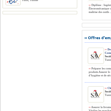
Tunis, Tunisie
››
Diplôme : Ingéni
Électromécanique o
maîtrise des outils .
›› Offres d'e
››
Des
Com
Socié
Tuni
››
Préparer les comm
produits Assurer le
d’hygiène et de sécu
››
Cha
Socié
Tuni
››
Assurer la livrais
Vérifier les marcha