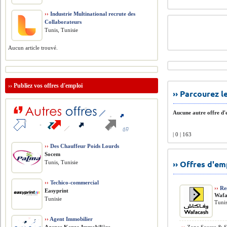
››
Industrie Multinational recrute des
Collaborateurs
Tunis, Tunisie
Aucun article trouvé.
››
Publiez vos offres d'emploi
›› Parcourez 
Aucune autre offre d'e
| 0 | 163
››
Des Chauffeur Poids Lourds
Socem
›› Offres d'e
Tunis, Tunisie
››
Techico-commercial
››
Res
Easyprint
Wafa
Tunisie
Tunis
››
Agent Immobilier