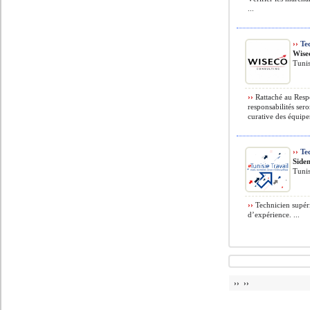
...
››
Tec
Wise
Tuni
››
Rattaché au Resp
responsabilités ser
curative des équipem
››
Tec
Side
Tuni
››
Technicien supéri
d’expérience. ...
›› ››