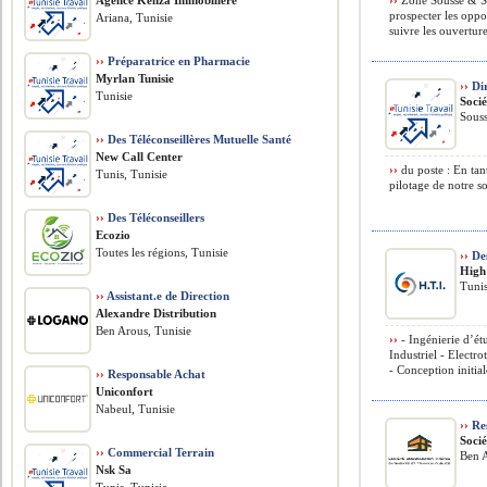
Agence Kenza Immobilière
››
Zone Sousse & Sah
prospecter les opp
Ariana, Tunisie
suivre les ouverture
››
Préparatrice en Pharmacie
Myrlan Tunisie
››
Dir
Tunisie
Soci
Souss
››
Des Téléconseillères Mutuelle Santé
New Call Center
››
du poste : En tan
Tunis, Tunisie
pilotage de notre so
››
Des Téléconseillers
Ecozio
Toutes les régions, Tunisie
››
Des
High
Tunis
››
Assistant.e de Direction
Alexandre Distribution
Ben Arous, Tunisie
››
- Ingénierie d’ét
Industriel - Electr
- Conception initial
››
Responsable Achat
Uniconfort
Nabeul, Tunisie
››
Res
Soci
››
Commercial Terrain
Ben A
Nsk Sa