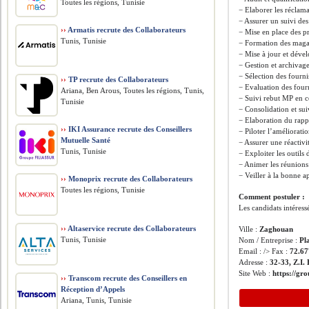
Toutes les régions, Tunisie
− Elaborer les réclam
− Assurer un suivi des
››
Armatis recrute des Collaborateurs
− Mise en place des p
Tunis, Tunisie
− Formation des magas
− Mise à jour et dév
− Gestion et archiva
− Sélection des fourni
››
TP recrute des Collaborateurs
− Evaluation des four
Ariana, Ben Arous, Toutes les régions, Tunis,
− Suivi rebut MP en 
Tunisie
− Consolidation et sui
− Elaboration du rapp
››
IKI Assurance recrute des Conseillers
− Piloter l’améliorati
Mutuelle Santé
− Assurer une réactivi
Tunis, Tunisie
− Exploiter les outils
− Animer les réunions 
− Veiller à la bonne a
››
Monoprix recrute des Collaborateurs
Toutes les régions, Tunisie
Comment postuler :
Les candidats intéress
››
Altaservice recrute des Collaborateurs
Ville :
Zaghouan
Tunis, Tunisie
Nom / Entreprise :
Pl
Email : /> Fax :
72.67
Adresse :
32-33, Z.I
Site Web :
https://gr
››
Transcom recrute des Conseillers en
Réception d’Appels
Ariana, Tunis, Tunisie