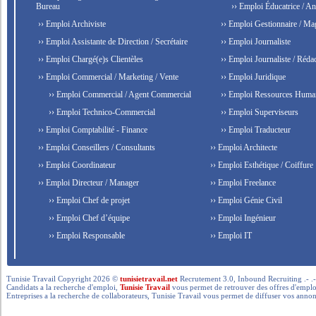
Bureau
›› Emploi Éducatrice / An
›› Emploi Archiviste
›› Emploi Gestionnaire / Ma
›› Emploi Assistante de Direction / Secrétaire
›› Emploi Journaliste
›› Emploi Chargé(e)s Clientèles
›› Emploi Journaliste / Rédac
›› Emploi Commercial / Marketing / Vente
›› Emploi Juridique
›› Emploi Commercial / Agent Commercial
›› Emploi Ressources Huma
›› Emploi Technico-Commercial
›› Emploi Superviseurs
›› Emploi Comptabilité - Finance
›› Emploi Traducteur
›› Emploi Conseillers / Consultants
›› Emploi Architecte
›› Emploi Coordinateur
›› Emploi Esthétique / Coiffure
›› Emploi Directeur / Manager
›› Emploi Freelance
›› Emploi Chef de projet
›› Emploi Génie Civil
›› Emploi Chef d’équipe
›› Emploi Ingénieur
›› Emploi Responsable
›› Emploi IT
Tunisie Travail Copyright 2026 ©
tunisietravail.net
Recrutement 3.0, Inbound Recruiting .- .-.. --- 
Candidats a la recherche d'emploi,
Tunisie Travail
vous permet de retrouver des offres d'emploi 
Entreprises a la recherche de collaborateurs, Tunisie Travail vous permet de diffuser vos annon