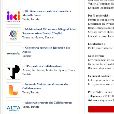
Veiller à l’entretien d
Encaisser les paiements
››
IKI Assurance recrute des Conseillers
Mutuelle Santé
Profil recherché :
Tunis, Tunisie
Permis de conduire va
Expérience en livrais
Bonne connaissance d
››
Multinational MC recrute Bilingual Sales
Sens du service client,
Representatives French / English
Capacité à travailler
Toutes les régions, Tunisie
Localisation :
››
Concentrix recrute en Réception des
Postes ouverts (Siège
Appels
Tunisie
Nous offrons :
Environnement de tr
Opportunités d’évolu
››
TP recrute des Collaborateurs
Rémunération attracti
Ariana, Ben Arous, Toutes les régions, Tunis,
Tunisie
Comment postuler :
Cette opportunité vous
Envoyez-nous votre C
››
Industrie Multinational recrute des
Collaborateurs
Pays / Ville ›
Tunisie
Tunis, Tunisie
Téléphone ›
2994758
Adresse ›
Zaghouan 
››
Altaservice recrute des Collaborateurs
Tunis, Tunisie