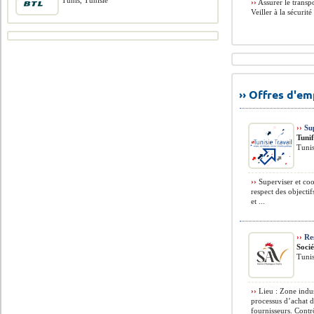
Tunis, Tunisie
››
Assurer le transpo
Veiller à la sécurité
›› Offres d'e
››
Sup
Tunif
Tuni
››
Superviser et coo
respect des objectif
et ...
››
Res
Socié
Tuni
››
Lieu : Zone indus
processus d’achat d
fournisseurs. Contr