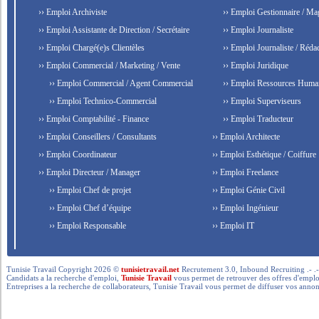
›› Emploi Archiviste
›› Emploi Gestionnaire / Ma
›› Emploi Assistante de Direction / Secrétaire
›› Emploi Journaliste
›› Emploi Chargé(e)s Clientèles
›› Emploi Journaliste / Rédac
›› Emploi Commercial / Marketing / Vente
›› Emploi Juridique
›› Emploi Commercial / Agent Commercial
›› Emploi Ressources Huma
›› Emploi Technico-Commercial
›› Emploi Superviseurs
›› Emploi Comptabilité - Finance
›› Emploi Traducteur
›› Emploi Conseillers / Consultants
›› Emploi Architecte
›› Emploi Coordinateur
›› Emploi Esthétique / Coiffure
›› Emploi Directeur / Manager
›› Emploi Freelance
›› Emploi Chef de projet
›› Emploi Génie Civil
›› Emploi Chef d’équipe
›› Emploi Ingénieur
›› Emploi Responsable
›› Emploi IT
Tunisie Travail Copyright 2026 ©
tunisietravail.net
Recrutement 3.0, Inbound Recruiting .- .-.. --- 
Candidats a la recherche d'emploi,
Tunisie Travail
vous permet de retrouver des offres d'emploi 
Entreprises a la recherche de collaborateurs, Tunisie Travail vous permet de diffuser vos annon