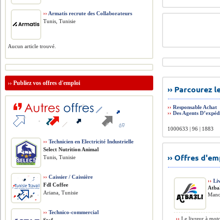
››
Armatis recrute des Collaborateurs
Tunis, Tunisie
Aucun article trouvé.
››
Publiez vos offres d'emploi
›› Parcourez 
››
Responsable Achat
››
Des Agents D’expéd
1000633 | 96 | 1883
››
Technicien en Electricité Industrielle
Select Nutrition Animal
›› Offres d'e
Tunis, Tunisie
››
Caissier / Caissière
››
Li
Fdl Coffee
Atba
Ariana, Tunisie
Mano
››
Technico-commercial
››
Le livreur à moto