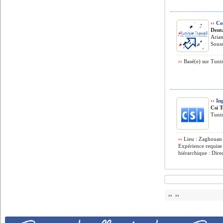
››
Co
Dent
Arian
Souss
››
Basé(e) sur Tunis
››
Ing
Csi T
Tuni
››
Lieu : Zaghouan –
Expérience requise
hiérarchique : Direc
›› ››