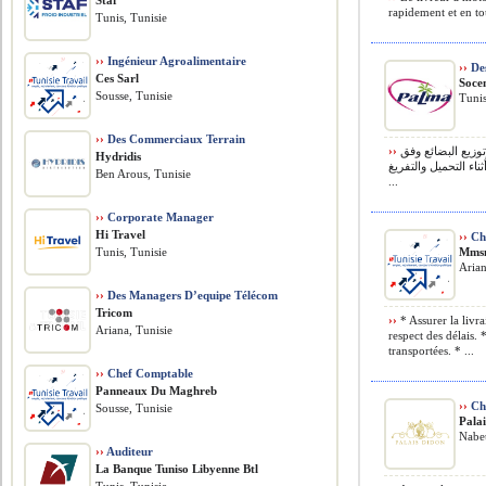
Staf
rapidement et en tou
Tunis, Tunisie
››
Ingénieur Agroalimentaire
››
Des
Ces Sarl
Soc
Sousse, Tunisie
Tunis
››
Des Commerciaux Terrain
››
سائق شاحنة صنف 3.5 طن :المهام المطلوبة • نقل وتوزيع البضائع وفق
Hydridis
ناء التحميل والتفريغ
Ben Arous, Tunisie
...
››
Corporate Manager
Hi Travel
››
Cha
Tunis, Tunisie
Mms
Arian
››
Des Managers D’equipe Télécom
Tricom
››
* Assurer la livr
Ariana, Tunisie
respect des délais.
transportées. * ...
››
Chef Comptable
Panneaux Du Maghreb
››
Ch
Sousse, Tunisie
Pala
Nabeu
››
Auditeur
La Banque Tuniso Libyenne Btl