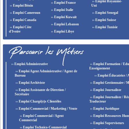
›› Emploi Royaume-
›› Emploi France
›› Emploi Bénin
Uni
›› Emploi Italie
›› Emploi Cameroun
›› Emploi Senegal
›› Emploi Kuwait
›› Emploi Canada
›› Emploi Suisse
›› Emploi Lebanon
›› Emploi Côte
›› Emploi Tunisie
d'Ivoire
›› Emploi Libye
›› Emploi Administrative
›› Emploi Formation / Edu
Enseignement
›› Emploi Agent Administrative / Agent de
Bureau
›› Emploi Éducatrice / 
›› Emploi Archiviste
›› Emploi Gestionnaire / M
›› Emploi Assistante de Direction /
›› Emploi Journaliste
Secrétaire
›› Emploi Journaliste / Réd
›› Emploi Chargé(e)s Clientèles
Traducteur
›› Emploi Commercial / Marketing / Vente
›› Emploi Juridique
›› Emploi Commercial / Agent
›› Emploi Ressources Hum
Commercial
›› Emploi Superviseurs
›› Emploi Technico-Commercial