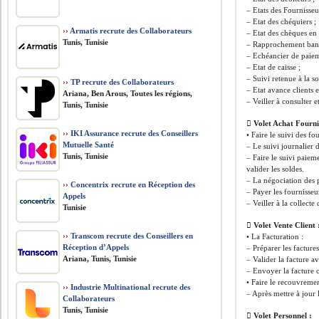
– Etats des Fournisseu
– Etat des chéquiers ;
››
Armatis recrute des Collaborateurs
– Etat des chèques en 
Tunis, Tunisie
– Rapprochement banc
– Echéancier de paiem
– Etat de caisse ;
– Suivi retenue à la so
››
TP recrute des Collaborateurs
– Etat avance clients e
Ariana, Ben Arous, Toutes les régions,
– Veiller à consulter 
Tunis, Tunisie
 Volet Achat Fourni
››
IKI Assurance recrute des Conseillers
• Faire le suivi des fo
Mutuelle Santé
– Le suivi journalier d
Tunis, Tunisie
– Faire le suivi paiem
valider les soldes.
– La négociation des p
››
Concentrix recrute en Réception des
– Payer les fournisseu
Appels
– Veiller à la collect
Tunisie
 Volet Vente Client 
››
Transcom recrute des Conseillers en
• La Facturation :
Réception d’Appels
– Préparer les factures
Ariana, Tunis, Tunisie
– Valider la facture av
– Envoyer la facture c
• Faire le recouvremen
››
Industrie Multinational recrute des
– Après mettre à jour l
Collaborateurs
Tunis, Tunisie
 Volet Personnel :