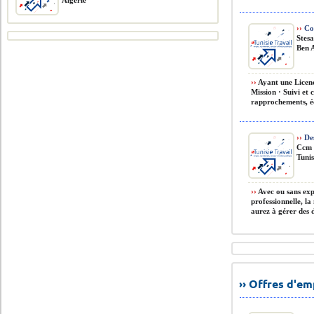
Algérie
››
Co
Stes
Ben A
››
Ayant une Licenc
Mission · Suivi et 
rapprochements, éc
››
De
Ccm 
Tunis
››
Avec ou sans exp
professionnelle, l
aurez à gérer des d
›› Offres d'e