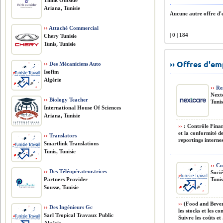
Think Outside
Ariana, Tunisie
Aucune autre offre d'e
››
Attaché Commercial
| 0 | 184
Chery Tunisie
Tunis, Tunisie
›› Offres d'e
››
Des Mécaniciens Auto
Isofim
Algérie
››
Res
Next
››
Biology Teacher
Tunis
International House Of Sciences
Ariana, Tunisie
››
: Contrôle Finan
et la conformité de
››
Translators
reportings internes
Smartlink Translations
Tunis, Tunisie
››
Con
››
Des Téléopérateur.trices
Soci
Partners Provider
Tunis
Sousse, Tunisie
››
(Food and Bevera
››
Des Ingénieurs Gc
les stocks et les c
Sarl Tropical Travaux Public
Suivre les coûts et .