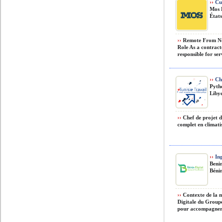
››
Cus
Mos 
État
››
Remote From Nor
Role As a contrac
responsible for ser
››
Che
Pyth
Liby
››
Chef de projet d
complet en climatis
››
Ing
Benin
Béni
››
Contexte de la m
Digitale du Group
pour accompagner l