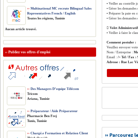
• Veiller au contrôle j
››
Multinational MC recrute Bilingual Sales
• Gérer les demandes 
Representatives French / English
• Préparer la paie en 
Toutes les régions, Tunisie
• Gérer les demandes d
 Volet Administratif
Aucun article trouvé.
• Veiller à faire le cl
Comment postuler :
Veuillez envoyer votre
››
Publiez vos offres d'emploi
Nom / Entreprise :
Mo
Email :
/> Tel / Fax :
Adresse :
Rue Lac Vi
››
Des Managers D’equipe Télécom
Tricom
Ariana, Tunisie
››
Préparateur / Aide Préparateur
Pharmacie Ben Frej
Tunis, Tunisie
››
Chargé.e Formation et Relation Client
›› Parcourez 