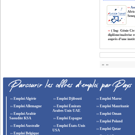
››
Ass
Afri
Sene
››
( Ing- Génie Civi
diplôme/maîtrise r
auprès d’une instit
›› ››
›› Emploi Algérie
›› Emploi Djibouti
›› Emploi Maroc
›› Emploi Allemagne
›› Emploi Émirats
›› Emploi Mauritanie
Arabes Unis UAE
›› Emploi Arabie
›› Emploi Oman
Saoudite KSA
›› Emploi Espagne
›› Emploi Poland
›› Emploi Australie
›› Emploi États-Unis
›› Emploi Qatar
USA
›› Emploi Belgique