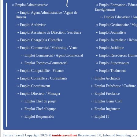
›› Emploi Administrative
›› Emploi Formation / Educat
Enseignement
›› Emploi Agent Administrative / Agent de
Bureau
›› Emploi Éducatrice / An
›› Emploi Archiviste
›› Emploi Gestionnaire / Ma
›› Emploi Assistante de Direction / Secrétaire
›› Emploi Journaliste
›› Emploi Chargé(e)s Clientèles
›› Emploi Journaliste / Rédac
›› Emploi Commercial / Marketing / Vente
›› Emploi Juridique
›› Emploi Commercial / Agent Commercial
›› Emploi Ressources Huma
›› Emploi Technico-Commercial
›› Emploi Superviseurs
›› Emploi Comptabilité - Finance
›› Emploi Traducteur
›› Emploi Conseillers / Consultants
›› Emploi Architecte
›› Emploi Coordinateur
›› Emploi Esthétique / Coiffure
›› Emploi Directeur / Manager
›› Emploi Freelance
›› Emploi Chef de projet
›› Emploi Génie Civil
›› Emploi Chef d’équipe
›› Emploi Ingénieur
›› Emploi Responsable
›› Emploi IT
Tunisie Travail Copyright 2026 ©
tunisietravail.net
Recrutement 3.0, Inbound Recruiting .- .-.. --- 