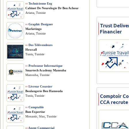
››
Technicienne Eeg
Cabinet De Neurologie Dr Ben Achour
Ariana, Tunisie
››
Graphic Designer
Trust Deliv
Marketingo
Financier
Ariana, Tunisie
››
Des Télévendeurs
Howcall
Tunis, Tunisie
››
Professeur Informatique
Smartech Academy Manouba
Manouba, Tunisie
››
Livreur Coursier
Boulangerie Ben Hamouda
Comptoir Co
Tunis, Tunisie
CCA recrute
››
Comptable
Bsm Expertise
Monastir, Sfax, Tunisie
››
Agent Commercial