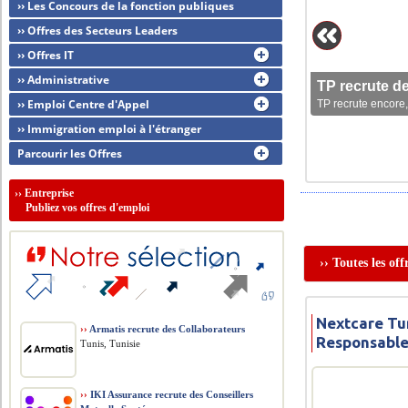
›› Les Concours de la fonction publiques
›› Offres des Secteurs Leaders
›› Offres IT
›› Administrative
TP recrute d
›› Emploi Centre d'Appel
TP recrute encore,
›› Immigration emploi à l'étranger
Parcourir les Offres
››
Entreprise
Publiez vos offres d'emploi
›› Toutes les of
Nextcare Tun
››
Armatis recrute des Collaborateurs
Responsable
Tunis, Tunisie
››
IKI Assurance recrute des Conseillers