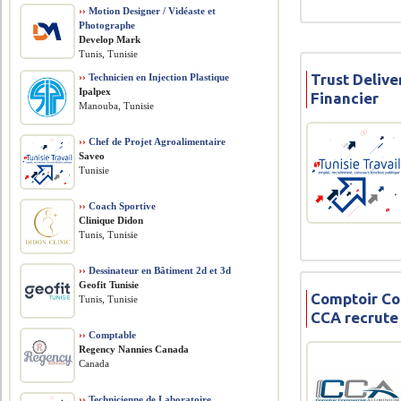
››
Motion Designer / Vidéaste et
Photographe
Develop Mark
Tunis, Tunisie
Trust Deliv
››
Technicien en Injection Plastique
Ipalpex
Financier
Manouba, Tunisie
››
Chef de Projet Agroalimentaire
Saveo
Tunisie
››
Coach Sportive
Clinique Didon
Tunis, Tunisie
››
Dessinateur en Bâtiment 2d et 3d
Geofit Tunisie
Comptoir Co
Tunis, Tunisie
CCA recrute
››
Comptable
Regency Nannies Canada
Canada
››
Technicienne de Laboratoire