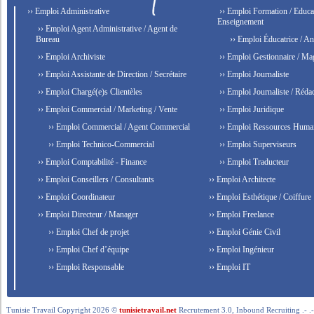
›› Emploi Administrative
›› Emploi Formation / Educat
Enseignement
›› Emploi Agent Administrative / Agent de
Bureau
›› Emploi Éducatrice / An
›› Emploi Archiviste
›› Emploi Gestionnaire / Ma
›› Emploi Assistante de Direction / Secrétaire
›› Emploi Journaliste
›› Emploi Chargé(e)s Clientèles
›› Emploi Journaliste / Rédac
›› Emploi Commercial / Marketing / Vente
›› Emploi Juridique
›› Emploi Commercial / Agent Commercial
›› Emploi Ressources Huma
›› Emploi Technico-Commercial
›› Emploi Superviseurs
›› Emploi Comptabilité - Finance
›› Emploi Traducteur
›› Emploi Conseillers / Consultants
›› Emploi Architecte
›› Emploi Coordinateur
›› Emploi Esthétique / Coiffure
›› Emploi Directeur / Manager
›› Emploi Freelance
›› Emploi Chef de projet
›› Emploi Génie Civil
›› Emploi Chef d’équipe
›› Emploi Ingénieur
›› Emploi Responsable
›› Emploi IT
Tunisie Travail Copyright 2026 ©
tunisietravail.net
Recrutement 3.0, Inbound Recruiting .- .-.. --- 