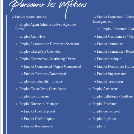
›› Emploi Administrative
›› Emploi Formation / Educat
Enseignement
›› Emploi Agent Administrative / Agent de
Bureau
›› Emploi Éducatrice / An
›› Emploi Archiviste
›› Emploi Gestionnaire / Ma
›› Emploi Assistante de Direction / Secrétaire
›› Emploi Journaliste
›› Emploi Chargé(e)s Clientèles
›› Emploi Journaliste / Rédac
›› Emploi Commercial / Marketing / Vente
›› Emploi Juridique
›› Emploi Commercial / Agent Commercial
›› Emploi Ressources Huma
›› Emploi Technico-Commercial
›› Emploi Superviseurs
›› Emploi Comptabilité - Finance
›› Emploi Traducteur
›› Emploi Conseillers / Consultants
›› Emploi Architecte
›› Emploi Coordinateur
›› Emploi Esthétique / Coiffure
›› Emploi Directeur / Manager
›› Emploi Freelance
›› Emploi Chef de projet
›› Emploi Génie Civil
›› Emploi Chef d’équipe
›› Emploi Ingénieur
›› Emploi Responsable
›› Emploi IT