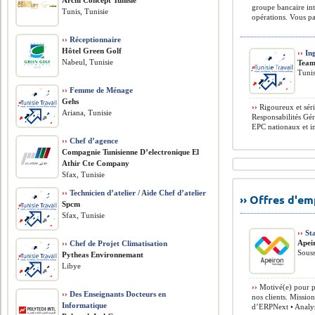
Archi Concept Tunisie
groupe bancaire int
Tunis, Tunisie
opérations. Vous pa
››
Réceptionnaire
Hôtel Green Golf
››
Ing
Nabeul, Tunisie
Tea
Tunis
››
Femme de Ménage
Gehs
››
Rigoureux et séri
Ariana, Tunisie
Responsabilités Gér
EPC nationaux et in
››
Chef d’agence
Compagnie Tunisienne D’electronique El
Athir Cte Company
Sfax, Tunisie
››
Technicien d’atelier / Aide Chef d’atelier
›› Offres d'e
Spcm
Sfax, Tunisie
››
Sta
Apei
››
Chef de Projet Climatisation
Souss
Pytheas Environnemant
Libye
››
Motivé(e) pour pa
››
Des Enseignants Docteurs en
nos clients. Missio
Informatique
d’ERPNext • Analyse