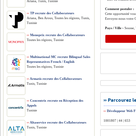
Ariana, Tunis, Tunisie
Comment postuler :
››
TP recrute des Collaborateurs
Cette opportunité vous
Ariana, Ben Arous, Toutes les régions, Tunis,
Envoyez-nous votre C
Tunisie
Pays / Ville ›
Sousse, 
››
Monoprix recrute des Collaborateurs
Toutes les régions, Tunisie
››
Multinational MC recrute Bilingual Sales
Representatives French / English
Toutes les régions, Tunisie
››
Armatis recrute des Collaborateurs
Tunis, Tunisie
›› Parcourez 
››
Concentrix recrute en Réception des
Appels
Tunisie
››
Développeur Web Fu
1001807 | 44 | 653
››
Altaservice recrute des Collaborateurs
Tunis, Tunisie