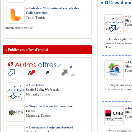
›› Offres d'e
››
Industrie Multinational recrute des
Collaborateurs
››
Jun
Tunis, Tunisie
Diya
Tunis
Aucun article trouvé.
››
Job description 
years of experience
The ...
››
Publiez vos offres d'emploi
››
Ele
Afro
Tunis
››
Guichetier
››
• Ingénieur en él
6 ans dans le domai
Société Julia Wafacash
Monastir, Tunisie
››
Stage Technicien Informatique
››
Ing
Lionis
Uib 
Manouba, Tunisie
Tunis
››
Dessinateur Projeteur Autocad
››
Votre environnem