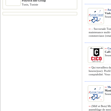
Polytech Intl Group
Tunis, Tunisie
››
Ass
Vial
Souss
››
– Succursale Tuni
maintenance multi-
commerciaux (retail
››
Co
Call 
Souss
››
Qui travaillera 
heures/jour). Profi
comptabilité. Vous ê
››
Men
Mani
Souss
››
(Mdf et Bois) Mis
assemblage de meubl