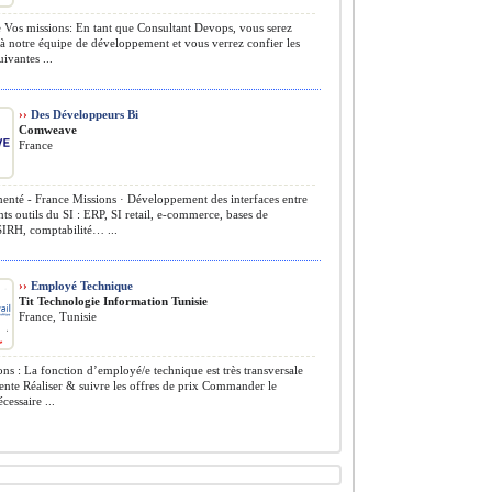
 Vos missions: En tant que Consultant Devops, vous serez
 à notre équipe de développement et vous verrez confier les
ivantes ...
››
Des Développeurs Bi
Comweave
France
nté - France Missions · Développement des interfaces entre
ents outils du SI : ERP, SI retail, e-commerce, bases de
SIRH, comptabilité… ...
››
Employé Technique
Tit Technologie Information Tunisie
France, Tunisie
ons : La fonction d’employé/e technique est très transversale
nte Réaliser & suivre les offres de prix Commander le
cessaire ...