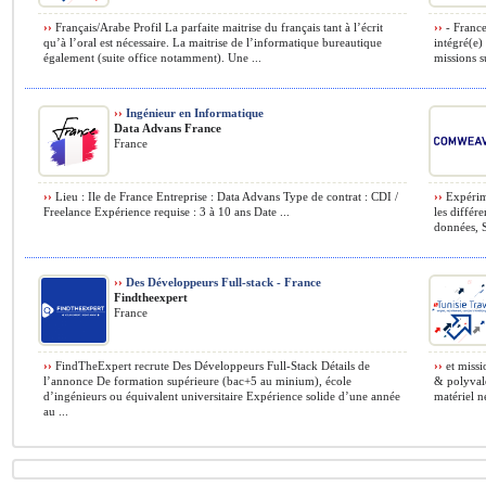
››
Français/Arabe Profil La parfaite maitrise du français tant à l’écrit
››
- France
qu’à l’oral est nécessaire. La maitrise de l’informatique bureautique
intégré(e)
également (suite office notamment). Une ...
missions su
››
Ingénieur en Informatique
Data Advans France
France
››
Lieu : Ile de France Entreprise : Data Advans Type de contrat : CDI /
››
Expérime
Freelance Expérience requise : 3 à 10 ans Date ...
les différ
données, 
››
Des Développeurs Full-stack - France
Findtheexpert
France
››
FindTheExpert recrute Des Développeurs Full-Stack Détails de
››
et missi
l’annonce De formation supérieure (bac+5 au minium), école
& polyvale
d’ingénieurs ou équivalent universitaire Expérience solide d’une année
matériel né
au ...