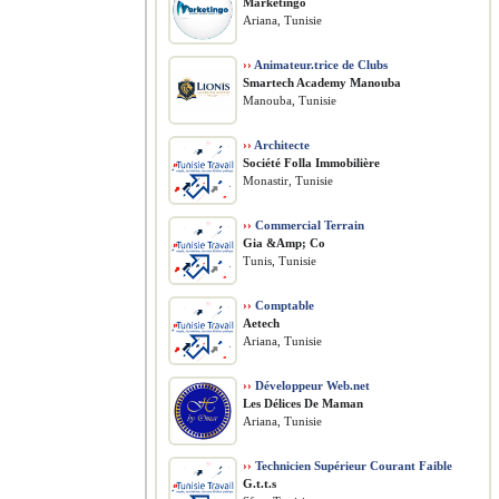
Marketingo
Ariana, Tunisie
››
Animateur.trice de Clubs
Smartech Academy Manouba
Manouba, Tunisie
››
Architecte
Société Folla Immobilière
Monastir, Tunisie
››
Commercial Terrain
Gia &Amp; Co
Tunis, Tunisie
››
Comptable
Aetech
Ariana, Tunisie
››
Développeur Web.net
Les Délices De Maman
Ariana, Tunisie
››
Technicien Supérieur Courant Faible
G.t.t.s