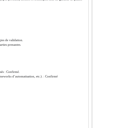
.
ies de validation.
arties prenantes.
sés : Confirmé.
rameworks d’automatisation, etc.). : Confirmé