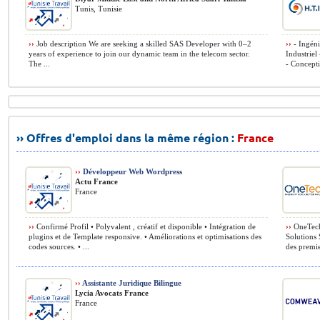
Tunis, Tunisie
››
Job description We are seeking a skilled SAS Developer with 0–2
››
- Ingéni
years of experience to join our dynamic team in the telecom sector.
Industriel
The ...
- Conceptio
›› Offres d'emploi dans la même région :
France
››
Développeur Web Wordpress
Actu France
France
››
Confirmé Profil • Polyvalent , créatif et disponible • Intégration de
››
OneTech 
plugins et de Template responsive. • Améliorations et optimisations des
Solutions 
codes sources. • ...
des premie
››
Assistante Juridique Bilingue
Lycia Avocats France
France