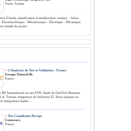
Tunis, Tunisie
erie d’étude, planification et amélioration continu. - Génie
 - Electrotechnique - Mécatronique - Electrique - Mécanique
n initiale du projet. ...
››
2 Analystes de Test et Validation - France
Groupe Onetech Bs
France
BS International est une ESN, filiale de OneTech Business
S.A. Tunisie; intégrateur de Solutions IT. Nous sommes un
rs intégrateurs leader ...
››
Des Consultants Devops
Comweave
France