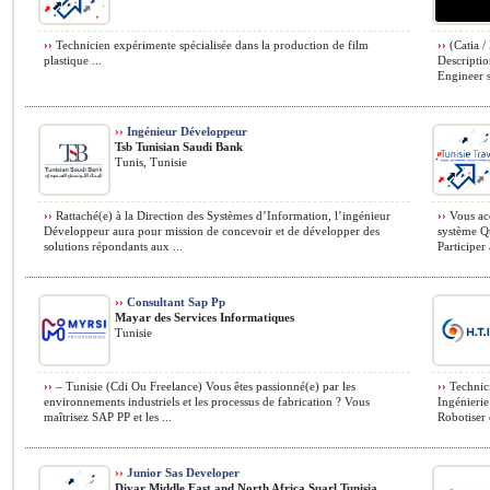
››
Technicien expérimente spécialisée dans la production de film
››
(Catia /
plastique ...
Descriptio
Engineer s
››
Ingénieur Développeur
Tsb Tunisian Saudi Bank
Tunis, Tunisie
››
Rattaché(e) à la Direction des Systèmes d’Information, l’ingénieur
››
Vous acc
Développeur aura pour mission de concevoir et de développer des
système Qu
solutions répondants aux ...
Participer
››
Consultant Sap Pp
Mayar des Services Informatiques
Tunisie
››
– Tunisie (Cdi Ou Freelance) Vous êtes passionné(e) par les
››
Technici
environnements industriels et les processus de fabrication ? Vous
Ingénierie
maîtrisez SAP PP et les ...
Robotiser 
››
Junior Sas Developer
Diyar Middle East and North Africa Suarl Tunisia