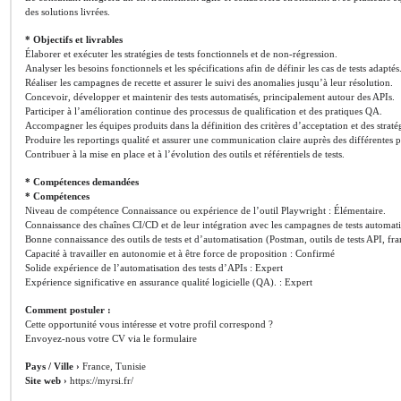
des solutions livrées.
* Objectifs et livrables
Élaborer et exécuter les stratégies de tests fonctionnels et de non-régression.
Analyser les besoins fonctionnels et les spécifications afin de définir les cas de tests adaptés
Réaliser les campagnes de recette et assurer le suivi des anomalies jusqu’à leur résolution.
Concevoir, développer et maintenir des tests automatisés, principalement autour des APIs.
Participer à l’amélioration continue des processus de qualification et des pratiques QA.
Accompagner les équipes produits dans la définition des critères d’acceptation et des stratég
Produire les reportings qualité et assurer une communication claire auprès des différentes p
Contribuer à la mise en place et à l’évolution des outils et référentiels de tests.
* Compétences demandées
* Compétences
Niveau de compétence Connaissance ou expérience de l’outil Playwright : Élémentaire.
Connaissance des chaînes CI/CD et de leur intégration avec les campagnes de tests automati
Bonne connaissance des outils de tests et d’automatisation (Postman, outils de tests API, f
Capacité à travailler en autonomie et à être force de proposition : Confirmé
Solide expérience de l’automatisation des tests d’APIs : Expert
Expérience significative en assurance qualité logicielle (QA). : Expert
Comment postuler :
Cette opportunité vous intéresse et votre profil correspond ?
Envoyez-nous votre CV via le formulaire
Pays / Ville ›
France, Tunisie
Site web ›
https://myrsi.fr/