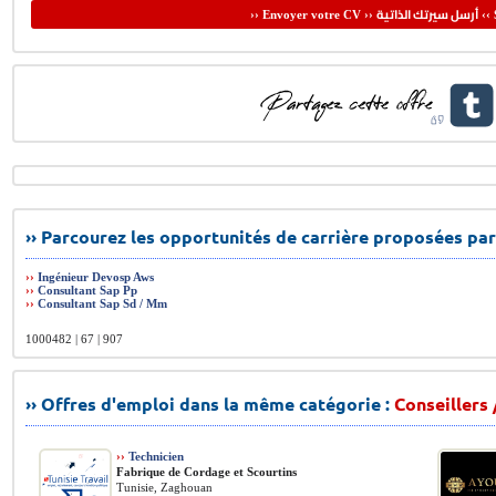
أرسل سيرتك الذاتية
›› Envoyer votre CV ››
‹‹ 
›› Parcourez les opportunités de carrière proposées par
››
Ingénieur Devosp Aws
››
Consultant Sap Pp
››
Consultant Sap Sd / Mm
1000482 | 67 | 907
›› Offres d'emploi dans la même catégorie :
Conseillers 
››
Technicien
Fabrique de Cordage et Scourtins
Tunisie, Zaghouan