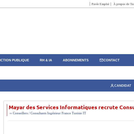
Pavée Emploi
À propos de Tun
CTION PUBLIQUE
RH & IA
ABONNEMENTS
CONTACT
CANDIDAT
Mayar des Services Informatiques recrute Cons
››
Conseillers / Consultants
Ingénieur
France
Tunisie
IT