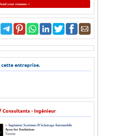
Send your resumes ‹‹
 cette entreprise.
/ Consultants - Ingénieur
››
Ingénieur Systèmes D’éclairage Automobile
Ayou for Itsolutions
Tunisie