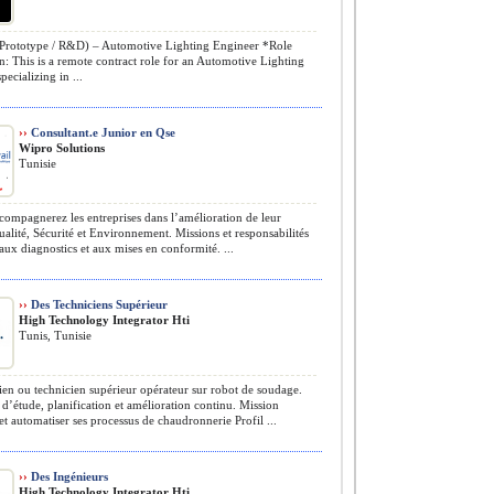
 Prototype / R&D) – Automotive Lighting Engineer *Role
n: This is a remote contract role for an Automotive Lighting
pecializing in ...
››
Consultant.e Junior en Qse
Wipro Solutions
Tunisie
ompagnerez les entreprises dans l’amélioration de leur
alité, Sécurité et Environnement. Missions et responsabilités
 aux diagnostics et aux mises en conformité. ...
››
Des Techniciens Supérieur
High Technology Integrator Hti
Tunis, Tunisie
en ou technicien supérieur opérateur sur robot de soudage.
 d’étude, planification et amélioration continu. Mission
et automatiser ses processus de chaudronnerie Profil ...
››
Des Ingénieurs
High Technology Integrator Hti