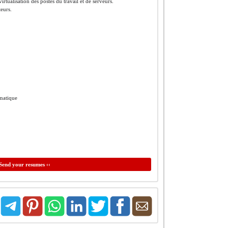
rtualisation des postes du travail et de serveurs.
teurs.
matique
Send your resumes ‹‹