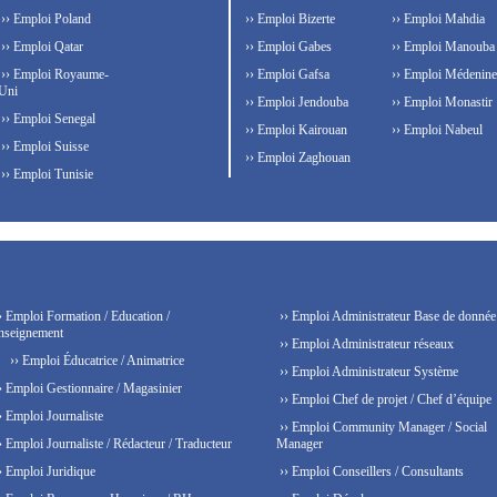
›› Emploi Poland
›› Emploi Bizerte
›› Emploi Mahdia
›› Emploi Qatar
›› Emploi Gabes
›› Emploi Manouba
›› Emploi Royaume-
›› Emploi Gafsa
›› Emploi Médenine
Uni
›› Emploi Jendouba
›› Emploi Monastir
›› Emploi Senegal
›› Emploi Kairouan
›› Emploi Nabeul
›› Emploi Suisse
›› Emploi Zaghouan
›› Emploi Tunisie
› Emploi Formation / Education /
›› Emploi Administrateur Base de donnée
nseignement
›› Emploi Administrateur réseaux
›› Emploi Éducatrice / Animatrice
›› Emploi Administrateur Système
› Emploi Gestionnaire / Magasinier
›› Emploi Chef de projet / Chef d’équipe
› Emploi Journaliste
›› Emploi Community Manager / Social
› Emploi Journaliste / Rédacteur / Traducteur
Manager
› Emploi Juridique
›› Emploi Conseillers / Consultants