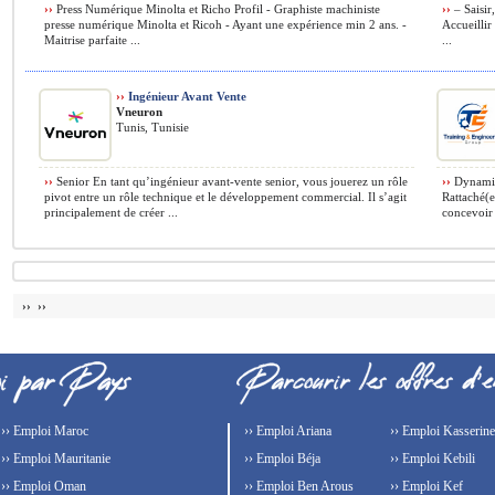
››
Press Numérique Minolta et Richo Profil - Graphiste machiniste
››
– Saisir
presse numérique Minolta et Ricoh - Ayant une expérience min 2 ans. -
Accueillir 
Maitrise parfaite ...
...
››
Ingénieur Avant Vente
Vneuron
Tunis, Tunisie
››
Senior En tant qu’ingénieur avant-vente senior, vous jouerez un rôle
››
Dynamiq
pivot entre un rôle technique et le développement commercial. Il s’agit
Rattaché(e
principalement de créer ...
concevoir 
›› ››
›› Emploi Maroc
›› Emploi Ariana
›› Emploi Kasserine
›› Emploi Mauritanie
›› Emploi Béja
›› Emploi Kebili
›› Emploi Oman
›› Emploi Ben Arous
›› Emploi Kef