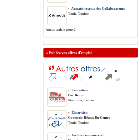
››
Armatis recrute des Collaborateurs
Tunis, Tunisie
Aucun article trouvé.
››
Publiez vos offres d'emploi
››
Centraliste
For Beton
Manouba, Tunisie
››
Électricien
Comptoir Réunis Du Centre
Tunis, Tunisie
››
Technico-commercial