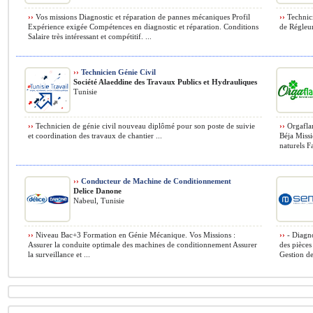
››
Vos missions Diagnostic et réparation de pannes mécaniques Profil
››
Technici
Expérience exigée Compétences en diagnostic et réparation. Conditions
de Régleu
Salaire très intéressant et compétitif. ...
››
Technicien Génie Civil
Société Alaeddine des Travaux Publics et Hydrauliques
Tunisie
››
Technicien de génie civil nouveau diplômé pour son poste de suivie
››
Orgaflam
et coordination des travaux de chantier ...
Béja Miss
naturels F
››
Conducteur de Machine de Conditionnement
Delice Danone
Nabeul, Tunisie
››
Niveau Bac+3 Formation en Génie Mécanique. Vos Missions :
››
- Diagno
Assurer la conduite optimale des machines de conditionnement Assurer
des pièces
la surveillance et ...
Gestion de 