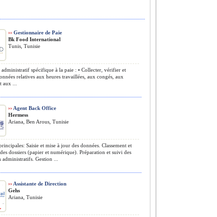
››
Gestionnaire de Paie
Bk Food International
Tunis, Tunisie
dministratif spécifique à la paie : • Collecter, vérifier et
 données relatives aux heures travaillées, aux congés, aux
t aux ...
››
Agent Back Office
Hermess
Ariana, Ben Arous, Tunisie
rincipales: Saisie et mise à jour des données. Classement et
des dossiers (papier et numérique). Préparation et suivi des
administratifs. Gestion ...
››
Assistante de Direction
Gehs
Ariana, Tunisie