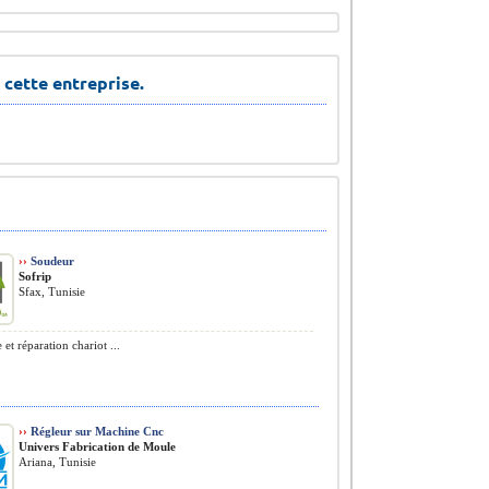
 cette entreprise.
››
Soudeur
Sofrip
Sfax, Tunisie
et réparation chariot ...
››
Régleur sur Machine Cnc
Univers Fabrication de Moule
Ariana, Tunisie