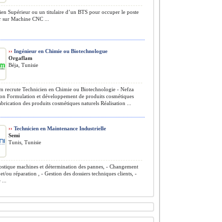
en Supérieur ou un titulaire d’un BTS pour occuper le poste
r sur Machine CNC ...
››
Ingénieur en Chimie ou Biotechnologue
Orgaflam
Béja, Tunisie
 recrute Technicien en Chimie ou Biotechnologie - Nefza
ion Formulation et développement de produits cosmétiques
abrication des produits cosmétiques naturels Réalisation ...
››
Technicien en Maintenance Industrielle
Semi
Tunis, Tunisie
stique machines et détermination des pannes, - Changement
 et/ou réparation , - Gestion des dossiers techniques clients, -
...