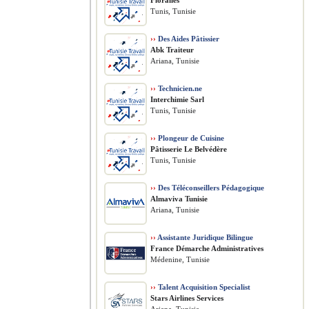
Floralies
Tunis, Tunisie
››
Des Aides Pâtissier
Abk Traiteur
Ariana, Tunisie
››
Technicien.ne
Interchimie Sarl
Tunis, Tunisie
››
Plongeur de Cuisine
Pâtisserie Le Belvédère
Tunis, Tunisie
››
Des Téléconseillers Pédagogique
Almaviva Tunisie
Ariana, Tunisie
››
Assistante Juridique Bilingue
France Démarche Administratives
Médenine, Tunisie
››
Talent Acquisition Specialist
Stars Airlines Services