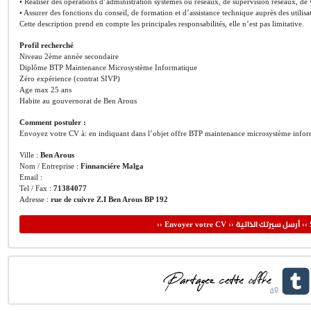
• Réaliser des opérations d’administration systèmes ou réseaux, de supervision réseaux, de vi
• Assurer des fonctions du conseil, de formation et d’assistance technique auprès des utilisa
Cette description prend en compte les principales responsabilités, elle n’est pas limitative.
Profil recherché
Niveau 2ème année secondaire
Diplôme BTP Maintenance Microsystème Informatique
Zéro expérience (contrat SIVP)
Age max 25 ans
Habite au gouvernorat de Ben Arous
Comment postuler :
Envoyez votre CV à: en indiquant dans l’objet offre BTP maintenance microsystème infor
Ville :
Ben Arous
Nom / Entreprise :
Finnanciére Malga
Email :
Tel / Fax :
71384077
Adresse :
rue de cuivre Z.I Ben Arous BP 192
أرسل سيرتك الذاتية
›› Envoyer votre CV ››
‹‹ 