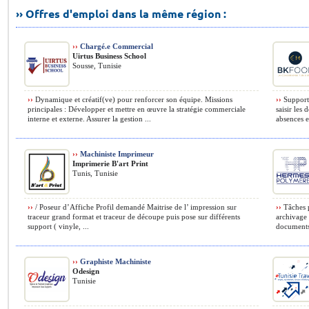
›› Offres d'emploi dans la même région :
››
Chargé.e Commercial
Uirtus Business School
Sousse, Tunisie
››
Dynamique et créatif(ve) pour renforcer son équipe. Missions
››
Support a
principales : Développer et mettre en œuvre la stratégie commerciale
saisir les
interne et externe. Assurer la gestion ...
absences e
››
Machiniste Imprimeur
Imprimerie B'art Print
Tunis, Tunisie
››
/ Poseur d’Affiche Profil demandé Maitrise de l’ impression sur
››
Tâches p
traceur grand format et traceur de découpe puis pose sur différents
archivage 
support ( vinyle, ...
documents 
››
Graphiste Machiniste
Odesign
Tunisie