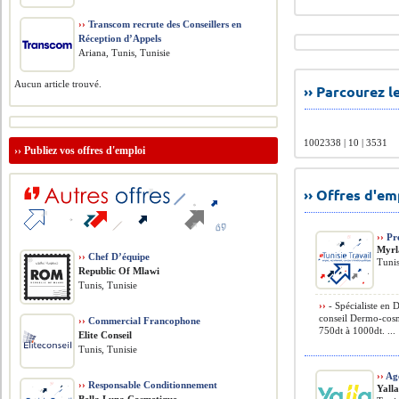
››
Transcom recrute des Conseillers en
Réception d’Appels
Ariana, Tunis, Tunisie
Aucun article trouvé.
›› Parcourez 
1002338 | 10 | 3531
››
Publiez vos offres d'emploi
›› Offres d'e
››
Pré
Myrl
››
Chef D’équipe
Tunis
Republic Of Mlawi
Tunis, Tunisie
››
- Spécialiste en
conseil Dermo-cosmé
››
Commercial Francophone
750dt à 1000dt. ...
Elite Conseil
Tunis, Tunisie
››
Age
››
Responsable Conditionnement
Yall