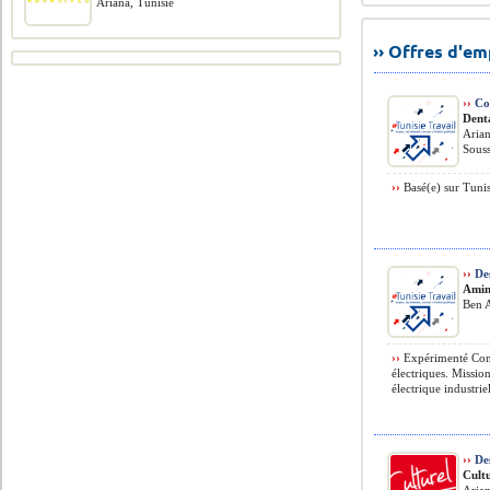
Ariana, Tunisie
›› Offres d'e
››
Co
Dent
Arian
Souss
››
Basé(e) sur Tunis
››
Des
Amine
Ben 
››
Expérimenté Confi
électriques. Mission
électrique industriell
››
Des
Cult