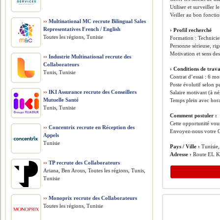
Utiliser et surveiller
Veiller au bon fonct
››
Multinational MC recrute Bilingual Sales
Representatives French / English
› Profil recherché
Toutes les régions, Tunisie
Formation : Technicie
Personne sérieuse, ri
Motivation et sens d
››
Industrie Multinational recrute des
Collaborateurs
›️ Conditions de trava
Tunis, Tunisie
Contrat d’essai : 6 mo
Poste évolutif selon 
››
IKI Assurance recrute des Conseillers
Salaire motivant (à né
Mutuelle Santé
Temps plein avec hora
Tunis, Tunisie
Comment postuler :
Cette opportunité vous
››
Concentrix recrute en Réception des
Envoyez-nous votre C
Appels
Tunisie
Pays / Ville ›
Tunisie
Adresse ›
Route EL K
››
TP recrute des Collaborateurs
Ariana, Ben Arous, Toutes les régions, Tunis,
Tunisie
››
Monoprix recrute des Collaborateurs
Toutes les régions, Tunisie