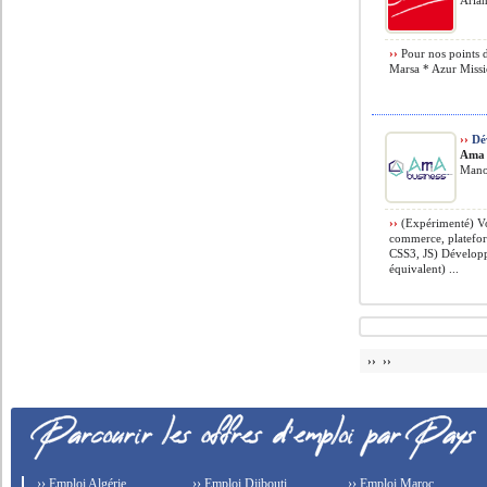
Aria
››
Pour nos points 
Marsa * Azur Mission
››
Dév
Ama 
Mano
››
(Expérimenté) Vo
commerce, platefo
CSS3, JS) Dévelop
équivalent) ...
›› ››
›› Emploi Algérie
›› Emploi Djibouti
›› Emploi Maroc