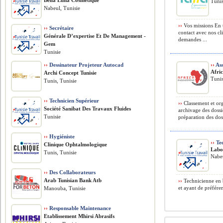
Bella Luna Cosmetique
Tunis
Nabeul, Tunisie
››
Vos missions En t
››
Secrétaire
contact avec nos cl
Générale D’expertise Et De Management -
demandes ...
Gem
Tunisie
››
Dessinateur Projeteur Autocad
››
Ass
Afri
Archi Concept Tunisie
Tunis
Tunis, Tunisie
››
Technicien Supérieur
››
Classement et org
Société Sanibat Des Travaux Fluides
archivage des dossi
Tunisie
préparation des dos
››
Hygiéniste
››
Tec
Clinique Ophtalmologique
Labo
Tunis, Tunisie
Nabeu
››
Des Collaborateurs
Arab Tunisian Bank Atb
››
Technicienne en b
et ayant de préfére
Manouba, Tunisie
››
Responsable Maintenance
Etablissement Mhirsi Abrasifs