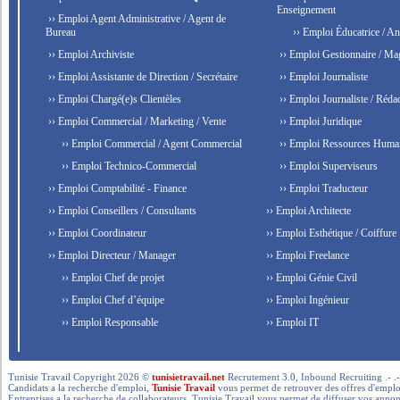
Enseignement
›› Emploi Agent Administrative / Agent de
Bureau
›› Emploi Éducatrice / An
›› Emploi Archiviste
›› Emploi Gestionnaire / Ma
›› Emploi Assistante de Direction / Secrétaire
›› Emploi Journaliste
›› Emploi Chargé(e)s Clientèles
›› Emploi Journaliste / Rédac
›› Emploi Commercial / Marketing / Vente
›› Emploi Juridique
›› Emploi Commercial / Agent Commercial
›› Emploi Ressources Huma
›› Emploi Technico-Commercial
›› Emploi Superviseurs
›› Emploi Comptabilité - Finance
›› Emploi Traducteur
›› Emploi Conseillers / Consultants
›› Emploi Architecte
›› Emploi Coordinateur
›› Emploi Esthétique / Coiffure
›› Emploi Directeur / Manager
›› Emploi Freelance
›› Emploi Chef de projet
›› Emploi Génie Civil
›› Emploi Chef d’équipe
›› Emploi Ingénieur
›› Emploi Responsable
›› Emploi IT
Tunisie Travail Copyright 2026 ©
tunisietravail.net
Recrutement 3.0, Inbound Recruiting .- .-.. --- 
Candidats a la recherche d'emploi,
Tunisie Travail
vous permet de retrouver des offres d'emploi 
Entreprises a la recherche de collaborateurs, Tunisie Travail vous permet de diffuser vos annon