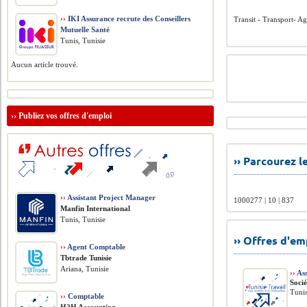
››
IKI Assurance recrute des Conseillers
Transit - Transport- A
Mutuelle Santé
Tunis, Tunisie
Aucun article trouvé.
››
Publiez vos offres d'emploi
›› Parcourez 
››
Assistant Project Manager
1000277 | 10 | 837
Manfin International
Tunis, Tunisie
›› Offres d'e
››
Agent Comptable
Tbtrade Tunisie
Ariana, Tunisie
››
Ass
Soci
Tunis
››
Comptable