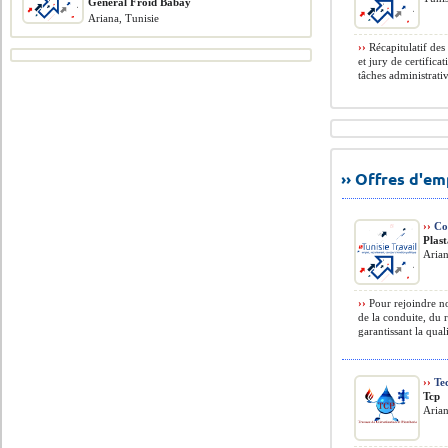
General Froid Babay
Ariana, Tunisie
››
Récapitulatif des
et jury de certific
tâches administrati
›› Offres d'e
››
Con
Plas
Arian
››
Pour rejoindre no
de la conduite, du r
garantissant la quali
››
Tec
Tcp
Arian