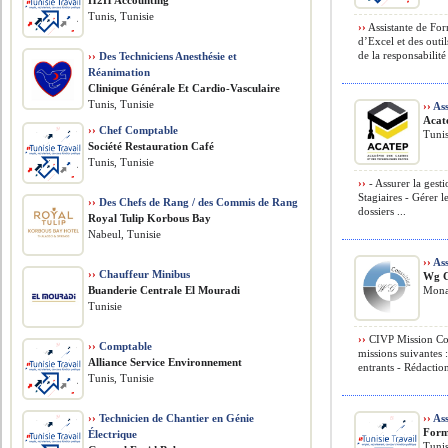
H2H Accounting
Tunis, Tunisie
››
Assistante de For
d’Excel et des outi
de la responsabilité 
››
Des Techniciens Anesthésie et
Réanimation
Clinique Générale Et Cardio-Vasculaire
Tunis, Tunisie
››
Ass
Acat
››
Chef Comptable
Tunis
Société Restauration Café
Tunis, Tunisie
››
- Assurer la gest
Stagiaires - Gérer l
››
Des Chefs de Rang / des Commis de Rang
dossiers ...
Royal Tulip Korbous Bay
Nabeul, Tunisie
››
Ass
››
Chauffeur Minibus
Wg C
Buanderie Centrale El Mouradi
Monas
Tunisie
››
CIVP Mission Con
››
Comptable
missions suivantes 
Alliance Service Environnement
entrants - Rédaction
Tunis, Tunisie
››
Technicien de Chantier en Génie
››
Ass
Form
Électrique
Tunis