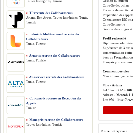
Gestion du bureau
Toutes les régions, Tunisie
Contrôle des achats
Travaux de secrétaria
››
TP recrute des Collaborateurs
Préparation des appels
Ariana, Ben Arous, Toutes les régions, Tunis,
Connaissance ISO et a
Tunisie
Contrôle interne
Gestion des congés et
››
Industrie Multinational recrute des
Profil recherché
Collaborateurs
Diplôme en administra
Tunis, Tunisie
Expérience de 3 ans m
communication écrite 
››
Armatis recrute des Collaborateurs
Sens de l’organisation,
Tunis, Tunisie
Français professionnel
Comment postuler
Merci d’envoyer votr
››
Altaservice recrute des Collaborateurs
Tunis, Tunisie
Ville ›
Ariana
Tel / Fax ›
71235188
Adresse ›
Menzah 1-1
››
Concentrix recrute en Réception des
Site Web ›
http://www
Appels
Tunisie
››
Monoprix recrute des Collaborateurs
Toutes les régions, Tunisie
Notre Entreprise :