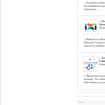
››
Expérience entre 
des installations sa
Autonomie, ...
››
Des
Zito
Arian
››
Rattaché au dépa
Direction Commerci
réserver le meilleur 
››
Ass
Cabi
Arian
››
Rigoureuse et pa
humaine. Vos missio
bienveillance et pro
›› ››