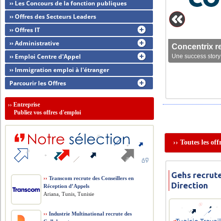
›› Les Concours de la fonction publiques
›› Offres des Secteurs Leaders
›› Offres IT
›› Administrative
Concentrix r
›› Emploi Centre d'Appel
Une success story 
›› Immigration emploi à l'étranger
Parcourir les Offres
››
Entreprise
Publiez vos offres d'emploi
›› Toutes les of
Gehs recrut
››
Transcom recrute des Conseillers en
Direction
Réception d’Appels
Ariana, Tunis, Tunisie
››
Industrie Multinational recrute des