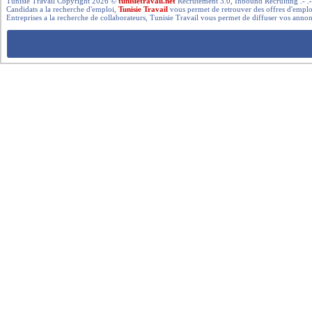
Tunisie Travail Copyright 2026 ©
tunisietravail.net
Recrutement 3.0, Inbound Recruiting .- .-.. --- 
Candidats a la recherche d'emploi,
Tunisie Travail
vous permet de retrouver des offres d'emploi 
Entreprises a la recherche de collaborateurs, Tunisie Travail vous permet de diffuser vos annon