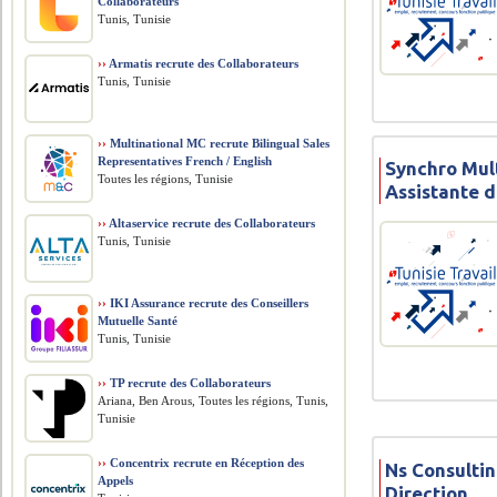
Collaborateurs
Tunis, Tunisie
››
Armatis recrute des Collaborateurs
Tunis, Tunisie
››
Multinational MC recrute Bilingual Sales
Representatives French / English
Synchro Mult
Toutes les régions, Tunisie
Assistante d
››
Altaservice recrute des Collaborateurs
Tunis, Tunisie
››
IKI Assurance recrute des Conseillers
Mutuelle Santé
Tunis, Tunisie
››
TP recrute des Collaborateurs
Ariana, Ben Arous, Toutes les régions, Tunis,
Tunisie
››
Concentrix recrute en Réception des
Ns Consultin
Appels
Direction