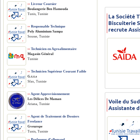
››
Livreur Coursier
Boulangerie Ben Hamouda
Tunis, Tunisie
La Société 
Biscuiterie 
››
Responsable Technique
recrute Assi
Poly Aluminium Sampa
Sousse, Tunisie
››
Technicien en Agroalimentaire
Magasin Général
Tunisie
››
Technicien Supérieur Courant Faible
G.t.t.s
Sfax, Tunisie
››
Agent Approvisionnement
Les Délices De Maman
Voile du Sud
Ariana, Tunisie
Assistante d
››
Agent de Traitement de Dossiers
Freelance
Gveurope
Tunis, Tunisie
››
Professeur d’allemand