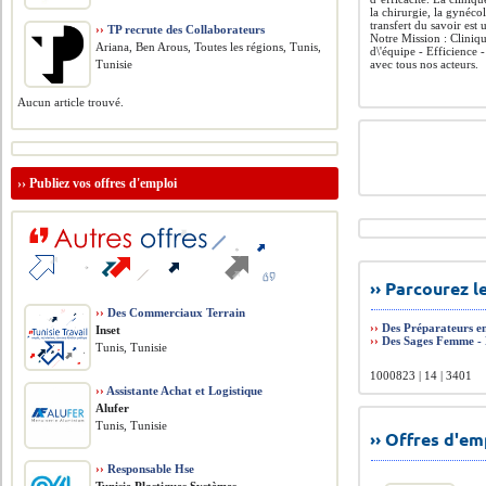
la chirurgie, la gynéco
transfert du savoir est
››
TP recrute des Collaborateurs
Notre Mission : Cliniqu
Ariana, Ben Arous, Toutes les régions, Tunis,
d\'équipe - Efficience 
Tunisie
avec tous nos acteurs.
Aucun article trouvé.
››
Publiez vos offres d'emploi
›› Parcourez 
››
Des Commerciaux Terrain
››
Des Préparateurs e
Inset
››
Des Sages Femme - 
Tunis, Tunisie
1000823 | 14 | 3401
››
Assistante Achat et Logistique
Alufer
Tunis, Tunisie
›› Offres d'e
››
Responsable Hse