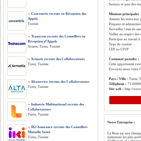
Serieux et sens des re
››
Concentrix recrute en Réception des
Missions principales
Appels
Assurer les soins aux 
Tunisie
Preparer et administre
Surveiller l etat de san
Veiller au respect des
››
Transcom recrute des Conseillers en
Participer au travail 
Réception d’Appels
Type de contrat
Ariana, Tunis, Tunisie
CDI ou CIVP
››
Armatis recrute des Collaborateurs
Comment postuler :
Tunis, Tunisie
Cette opportunité vous
Envoyez-nous votre C
Pays / Ville ›
Tunis, T
››
Altaservice recrute des Collaborateurs
Téléphone ›
7110090
Tunis, Tunisie
Site web ›
http://www.
››
Industrie Multinational recrute des
Collaborateurs
Tunis, Tunisie
Notre Entreprise :
››
IKI Assurance recrute des Conseillers
Mutuelle Santé
La Rose est une cliniqu
Tunis, Tunisie
traitement les plus per
d’efficacité. La cliniqu