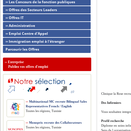
›› Les Concours de la fonction publiques
›› Offres des Secteurs Leaders
›› Offres IT
›› Administrative
›› Emploi Centre d'Appel
›› Immigration emploi à l'étranger
Parcourir les Offres
››
Entreprise
Publiez vos offres d'emploi
Clinique la Rose recru
››
Multinational MC recrute Bilingual Sales
Des Infirmiers
Representatives French / English
Toutes les régions, Tunisie
Vous souhaitez integ
Profil recherche
››
Monoprix recrute des Collaborateurs
Diplome en soins infi
Toutes les régions, Tunisie
Sens de l organisation