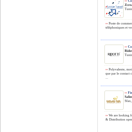
››
Co
Zcre
Tunis
››
Poste de commerc
téléphoniques et ve
››
Co
Ridot
Tunis
››
Polyvalente, moti
que par le contact 
...
››
Fie
Sali
Sfax,
››
We are looking fo
& Distribution opera