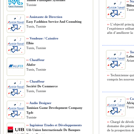
Tunisie Plastiques Systèmes
››
Sta
Tunisie
Bhbs
Tuni
››
Assistante de Direction
Easy Fashhion Service And Consulting
››
L’objectif princi
Tunis, Tunisie
l’expérience utilis
afin d’améliorer la 
››
Vendeuse / Caissière
Elbio
Tunis, Tunisie
››
Tec
Labo
››
Chauffeur
Arian
Alufer
Tunis, Tunisie
››
Technicienne qui 
compris les nouveau
››
Chauffeur
Société De Commerce
Tunis, Tunisie
››
Co
››
Audio Designer
Afri
Tunis
Tunisian Game Development Company
Tgdc
Tunisie
››
Chargé de développ
››
Ingénieur Etudes et Développements
domaine des pièces
Uib Union Internationale De Banques
de la prospection de