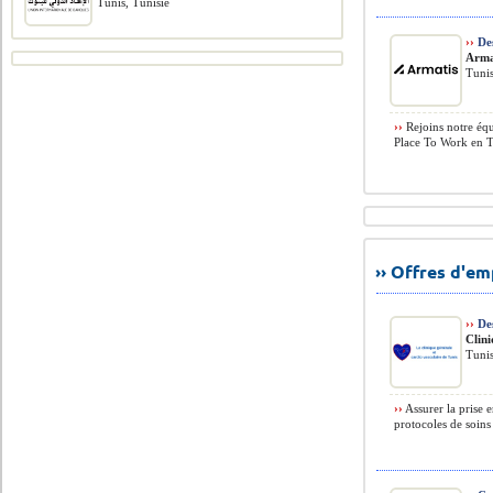
Tunis, Tunisie
››
Des
Arma
Tunis
››
Rejoins notre équi
Place To Work en Tu
›› Offres d'e
››
Des
Clin
Tunis
››
Assurer la prise e
protocoles de soins