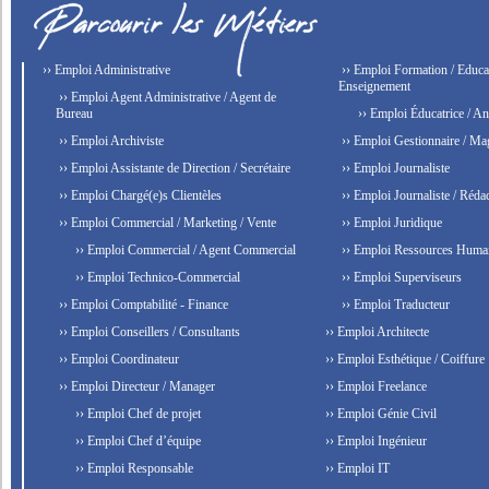
›› Emploi Administrative
›› Emploi Formation / Educat
Enseignement
›› Emploi Agent Administrative / Agent de
Bureau
›› Emploi Éducatrice / An
›› Emploi Archiviste
›› Emploi Gestionnaire / Ma
›› Emploi Assistante de Direction / Secrétaire
›› Emploi Journaliste
›› Emploi Chargé(e)s Clientèles
›› Emploi Journaliste / Rédac
›› Emploi Commercial / Marketing / Vente
›› Emploi Juridique
›› Emploi Commercial / Agent Commercial
›› Emploi Ressources Huma
›› Emploi Technico-Commercial
›› Emploi Superviseurs
›› Emploi Comptabilité - Finance
›› Emploi Traducteur
›› Emploi Conseillers / Consultants
›› Emploi Architecte
›› Emploi Coordinateur
›› Emploi Esthétique / Coiffure
›› Emploi Directeur / Manager
›› Emploi Freelance
›› Emploi Chef de projet
›› Emploi Génie Civil
›› Emploi Chef d’équipe
›› Emploi Ingénieur
›› Emploi Responsable
›› Emploi IT