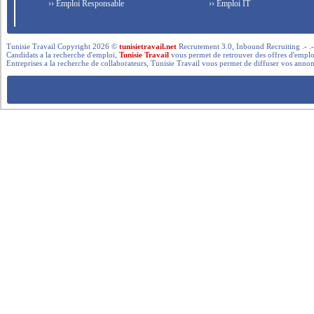
›› Emploi Responsable
›› Emploi IT
Tunisie Travail Copyright 2026 ©
tunisietravail.net
Recrutement 3.0, Inbound Recruiting .- .-.. --- 
Candidats a la recherche d'emploi,
Tunisie Travail
vous permet de retrouver des offres d'emploi 
Entreprises a la recherche de collaborateurs, Tunisie Travail vous permet de diffuser vos annon