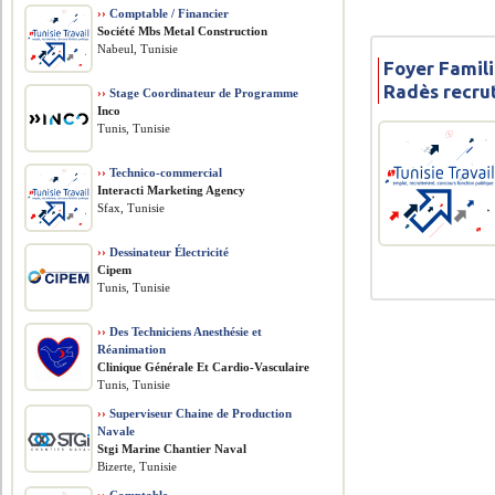
››
Comptable / Financier
Société Mbs Metal Construction
Nabeul, Tunisie
Foyer Famili
Radès recrut
››
Stage Coordinateur de Programme
Inco
Tunis, Tunisie
››
Technico-commercial
Interacti Marketing Agency
Sfax, Tunisie
››
Dessinateur Électricité
Cipem
Tunis, Tunisie
››
Des Techniciens Anesthésie et
Réanimation
Clinique Générale Et Cardio-Vasculaire
Tunis, Tunisie
››
Superviseur Chaine de Production
Navale
Stgi Marine Chantier Naval
Bizerte, Tunisie