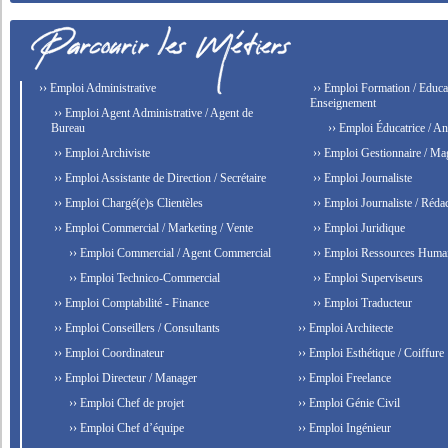
›› Emploi Administrative
›› Emploi Formation / Educat
Enseignement
›› Emploi Agent Administrative / Agent de
Bureau
›› Emploi Éducatrice / An
›› Emploi Archiviste
›› Emploi Gestionnaire / Ma
›› Emploi Assistante de Direction / Secrétaire
›› Emploi Journaliste
›› Emploi Chargé(e)s Clientèles
›› Emploi Journaliste / Rédac
›› Emploi Commercial / Marketing / Vente
›› Emploi Juridique
›› Emploi Commercial / Agent Commercial
›› Emploi Ressources Huma
›› Emploi Technico-Commercial
›› Emploi Superviseurs
›› Emploi Comptabilité - Finance
›› Emploi Traducteur
›› Emploi Conseillers / Consultants
›› Emploi Architecte
›› Emploi Coordinateur
›› Emploi Esthétique / Coiffure
›› Emploi Directeur / Manager
›› Emploi Freelance
›› Emploi Chef de projet
›› Emploi Génie Civil
›› Emploi Chef d’équipe
›› Emploi Ingénieur