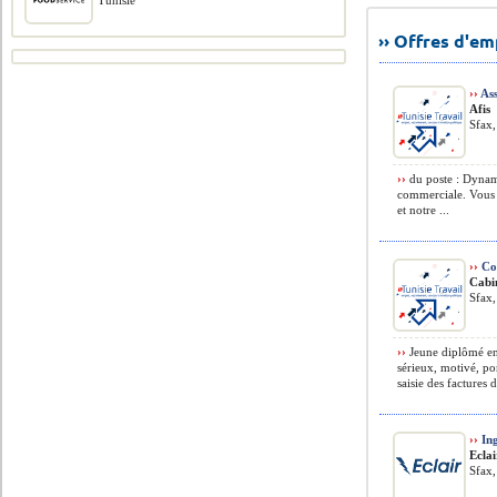
Tunisie
›› Offres d'e
››
Ass
Afis
Sfax,
››
du poste : Dynam
commerciale. Vous s
et notre ...
››
Co
Cab
Sfax,
››
Jeune diplômé en
sérieux, motivé, p
saisie des factures d
››
Ing
Eclai
Sfax,