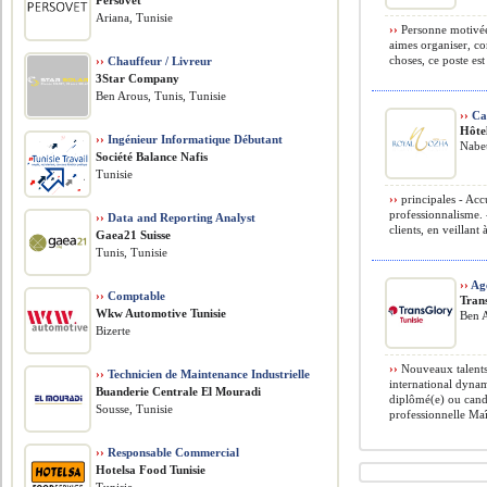
Persovet
Ariana, Tunisie
››
Personne motivée,
aimes organiser, c
choses, ce poste est 
››
Chauffeur / Livreur
3Star Company
Ben Arous, Tunis, Tunisie
››
Cai
Hôte
››
Ingénieur Informatique Débutant
Nabeu
Société Balance Nafis
Tunisie
››
principales - Accu
professionnalisme. 
››
Data and Reporting Analyst
clients, en veillant 
Gaea21 Suisse
Tunis, Tunisie
››
Age
››
Comptable
Tran
Wkw Automotive Tunisie
Ben A
Bizerte
››
Nouveaux talents
››
Technicien de Maintenance Industrielle
international dynam
Buanderie Centrale El Mouradi
diplômé(e) ou cand
Sousse, Tunisie
professionnelle Maît
››
Responsable Commercial
Hotelsa Food Tunisie