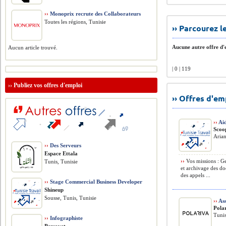
››
Monoprix recrute des Collaborateurs
Toutes les régions, Tunisie
›› Parcourez 
Aucune autre offre d'e
Aucun article trouvé.
| 0 | 119
››
Publiez vos offres d'emploi
›› Offres d'e
››
Aid
Scoo
Arian
››
Des Serveurs
Espace Ettala
››
Vos missions : Ge
Tunis, Tunisie
et archivage des do
des appels ...
››
Stage Commercial Business Developer
Shineup
Sousse, Tunis, Tunisie
››
Ass
Pola
Tunis
››
Infographiste