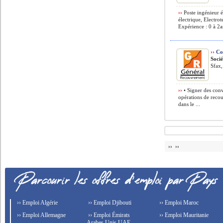
››
Poste ingénieur é
électrique, Electro
Expérience : 0 à 2an
››
Co
Soci
Sfax,
››
• Signer des conv
opérations de reco
dans le ...
›› ››
›› Emploi Algérie
›› Emploi Djibouti
›› Emploi Maroc
›› Emploi Allemagne
›› Emploi Émirats
›› Emploi Mauritanie
Arabes Unis UAE