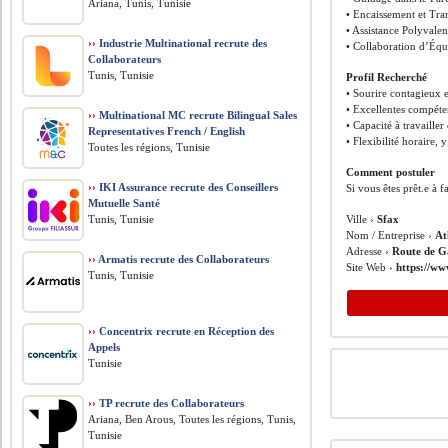
Ariana, Tunis, Tunisie
• Encaissement et Trans
• Assistance Polyvalen
››
Industrie Multinational recrute des
• Collaboration d’Équ
Collaborateurs
Tunis, Tunisie
Profil Recherché
• Sourire contagieux et
• Excellentes compéte
››
Multinational MC recrute Bilingual Sales
• Capacité à travaille
Representatives French / English
• Flexibilité horaire, 
Toutes les régions, Tunisie
Comment postuler
››
IKI Assurance recrute des Conseillers
Si vous êtes prêt.e à 
Mutuelle Santé
Tunis, Tunisie
Ville ›
Sfax
Nom / Entreprise ›
At
Adresse ›
Route de 
››
Armatis recrute des Collaborateurs
Site Web ›
https://ww
Tunis, Tunisie
››
Concentrix recrute en Réception des
Appels
Tunisie
››
TP recrute des Collaborateurs
Ariana, Ben Arous, Toutes les régions, Tunis,
Tunisie