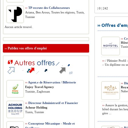
››
TP recrute des Collaborateurs
| 0 | 242
Ariana, Ben Arous, Toutes les régions, Tunis,
Tunisie
›› Offres d'e
Aucun article trouvé.
››
Cro
Hôte
Tunis
››
Publiez vos offres d'emploi
››
/ Pâtissier Profil
– Un diplôme ou un c
››
Agent.e de Réservation / Billetterie
››
Dir
Enjoy Travel Agency
Roya
Nabeu
Tunisie, Zaghouan
››
Directeur Administratif et Financier
››
Assure la gestion,
Achour Holding
hôtel durant les heu
Tunis, Tunisie
gère ...
››
Concepteur Mécanique - Moule et
››
Réc