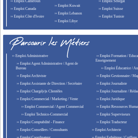
›› Emploi Cameroun
›› Emploi Senegal
›› Emploi Kuwait
›› Emploi Canada
›› Emploi Suisse
›› Emploi Lebanon
›› Emploi Côte d'Ivoire
›› Emploi Tunisie
›› Emploi Libye
›› Emploi Administrative
›› Emploi Formation / Educat
Enseignement
›› Emploi Agent Administrative / Agent de
Bureau
›› Emploi Éducatrice / An
›› Emploi Archiviste
›› Emploi Gestionnaire / Ma
›› Emploi Assistante de Direction / Secrétaire
›› Emploi Journaliste
›› Emploi Chargé(e)s Clientèles
›› Emploi Journaliste / Rédac
›› Emploi Commercial / Marketing / Vente
›› Emploi Juridique
›› Emploi Commercial / Agent Commercial
›› Emploi Ressources Huma
›› Emploi Technico-Commercial
›› Emploi Superviseurs
›› Emploi Comptabilité - Finance
›› Emploi Traducteur
›› Emploi Conseillers / Consultants
›› Emploi Architecte
›› Emploi Coordinateur
›› Emploi Esthétique / Coiffure