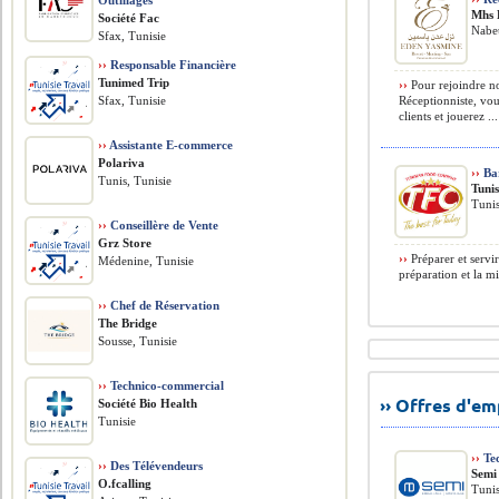
Outillages
Mhs 
Société Fac
Nabeu
Sfax, Tunisie
››
Responsable Financière
Tunimed Trip
››
Pour rejoindre no
Sfax, Tunisie
Réceptionniste, vou
clients et jouerez ...
››
Assistante E-commerce
Polariva
››
Bar
Tunis, Tunisie
Tuni
Tunis
››
Conseillère de Vente
Grz Store
››
Préparer et servir
Médenine, Tunisie
préparation et la mi
››
Chef de Réservation
The Bridge
Sousse, Tunisie
››
Technico-commercial
›› Offres d'e
Société Bio Health
Tunisie
››
Tec
››
Des Télévendeurs
Semi
O.fcalling
Tunis