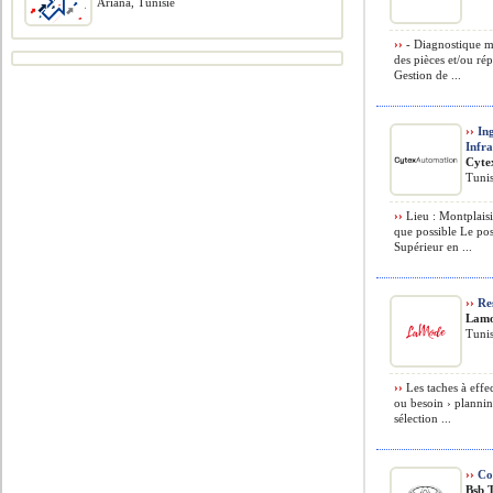
Ariana, Tunisie
››
- Diagnostique m
des pièces et/ou rép
Gestion de ...
››
Ing
Infra
Cyte
Tunis
››
Lieu : Montplaisi
que possible Le po
Supérieur en ...
››
Res
Lamo
Tunis
››
Les taches à effe
ou besoin › plannin
sélection ...
››
Con
Bsb 