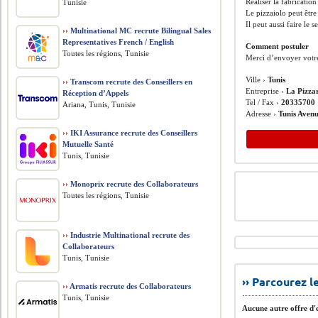
Réaliser la fabricatio
Tunisie
Le pizzaiolo peut êtr
Il peut aussi faire le 
››
Multinational MC recrute Bilingual Sales
Representatives French / English
Comment postuler
Toutes les régions, Tunisie
Merci d’envoyer votr
Ville ›
Tunis
››
Transcom recrute des Conseillers en
Entreprise ›
La Pizza
Réception d’Appels
Tel / Fax ›
20335700
Ariana, Tunis, Tunisie
Adresse ›
Tunis Avenu
››
IKI Assurance recrute des Conseillers
Mutuelle Santé
Tunis, Tunisie
››
Monoprix recrute des Collaborateurs
Toutes les régions, Tunisie
››
Industrie Multinational recrute des
Collaborateurs
Tunis, Tunisie
›› Parcourez 
››
Armatis recrute des Collaborateurs
Tunis, Tunisie
Aucune autre offre d'e