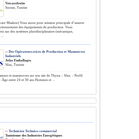
Vetcarefestin
Sousse, Tunisie
care Msaken) Vous aurez pour mission principale d’assurer
nctionnement des équipements de production. Vous
rez sur des systèmes pluridisciplinaires (mécanique,
...
››
Des Opérateurs.trices de Production et Manœuvres
Industriels
Atlas Emballages
Sfax, Tunisie
teurs et manœuvres sur son site de Thyna – Sfax. › Profil
: Âge entre 24 et 30 ans Hommes et ...
››
Technicien Technico-commercial
Tunisienne des Industries Energétiques