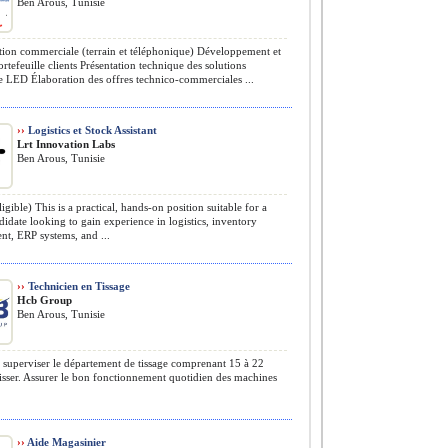
Ben Arous, Tunisie
ion commerciale (terrain et téléphonique) Développement et
ortefeuille clients Présentation technique des solutions
e LED Élaboration des offres technico-commerciales ...
››
Logistics et Stock Assistant
Lrt Innovation Labs
Ben Arous, Tunisie
igible) This is a practical, hands-on position suitable for a
didate looking to gain experience in logistics, inventory
t, ERP systems, and ...
››
Technicien en Tissage
Hcb Group
Ben Arous, Tunisie
 superviser le département de tissage comprenant 15 à 22
tisser. Assurer le bon fonctionnement quotidien des machines
››
Aide Magasinier