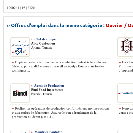
1000244 | 16 | 2120
›› Offres d'emploi dans la même catégorie :
Ouvrier / Ou
››
Chef de Coupe
Alice Confection
Ariana, Tunisie
››
Expérience dans le domaine de la confection industrielle souhaitée
››
Fraîchem
Sérieux, ponctualité et sens du travail en équipe Bonne maîtrise des
Profil rec
techniques ...
d’apprendr
››
Agent de Production
Bind Food Ingredients
Bizerte, Tunisie
››
Réaliser les opérations de production conformément aux instructions
››
Nouveau 
et aux ordres de fabrication. Assurer le bon déroulement de la
vente : in
production du début jusqu’à ...
...
››
Monitrice Pantalon