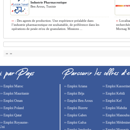
Industrie Pharmaceutique
Ben Arous, Tunisie
››
- Des agents de production. Une expérience préalable dans
››
Localisa
l’industrie pharmaceutique est souhaitable, de préférence dans les
recherchés
opérations de pesée et/ou de granulation. Missions ...
Mornag Mou
›› ››
›› Emploi Maroc
›› Emploi Ariana
›› Emploi Kasserine
›› Emploi Mauritanie
›› Emploi Béja
›› Emploi Kebili
›› Emploi Oman
›› Emploi Ben Arous
›› Emploi Kef
›› Emploi Poland
›› Emploi Bizerte
›› Emploi Mahdia
›› Emploi Qatar
›› Emploi Gabes
›› Emploi Manouba
›› Emploi Royaume-
›› Emploi Gafsa
›› Emploi Médenine
Uni
›› Emploi Jendouba
›› Emploi Monastir