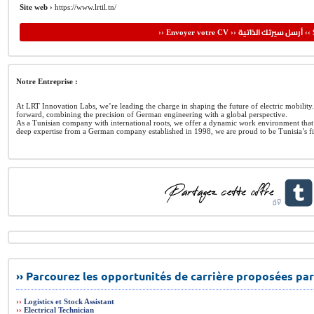
Site web ›
https://www.lrtil.tn/
أرسل سيرتك الذاتية
›› Envoyer votre CV ››
‹‹ 
Notre Entreprise :
At LRT Innovation Labs, we’re leading the charge in shaping the future of electric mobility
forward, combining the precision of German engineering with a global perspective.
As a Tunisian company with international roots, we offer a dynamic work environment that
deep expertise from a German company established in 1998, we are proud to be Tunisia’s fi
›› Parcourez les opportunités de carrière proposées par
››
Logistics et Stock Assistant
››
Electrical Technician