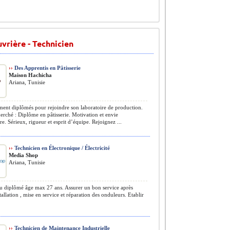
vrière - Technicien
››
Des Apprentis en Pâtisserie
Maison Hachicha
Ariana, Tunisie
ent diplômés pour rejoindre son laboratoire de production.
herché : Diplôme en pâtisserie. Motivation et envie
e. Sérieux, rigueur et esprit d’équipe. Rejoignez ...
››
Technicien en Électronique / Électricité
Media Shop
Ariana, Tunisie
diplômé âge max 27 ans. Assurer un bon service après
stallation , mise en service et réparation des onduleurs. Etablir
››
Technicien de Maintenance Industrielle