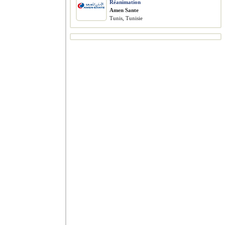
Réanimation
Amen Sante
Tunis, Tunisie