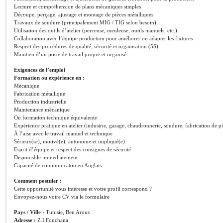
Lecture et compréhension de plans mécaniques simples
Découpe, perçage, ajustage et montage de pièces métalliques
Travaux de soudure (principalement MIG / TIG selon besoin)
Utilisation des outils d’atelier (perceuse, meuleuse, outils manuels, etc.)
Collaboration avec l’équipe production pour améliorer ou adapter les fixtures
Respect des procédures de qualité, sécurité et organisation (5S)
Maintien d’un poste de travail propre et organisé
Exigences de l’emploi
Formation ou expérience en :
Mécanique
Fabrication métallique
Production industrielle
Maintenance mécanique
Ou formation technique équivalente
Expérience pratique en atelier (industrie, garage, chaudronnerie, soudure, fabrication de piè
À l’aise avec le travail manuel et technique
Sérieux(se), motivé(e), autonome et impliqué(e)
Esprit d’équipe et respect des consignes de sécurité
Disponisble immediatement
Capacité de communicaton en Anglais
Comment postuler :
Cette opportunité vous intéresse et votre profil correspond ?
Envoyez-nous votre CV via le formulaire
Pays / Ville ›
Tunisie, Ben Arous
Adresse ›
Z.I Fouchana