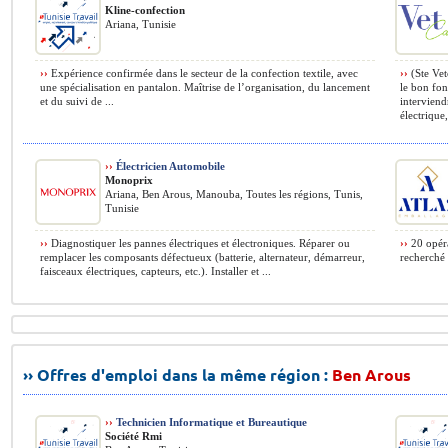
Kline-confection
Ariana, Tunisie
››
Expérience confirmée dans le secteur de la confection textile, avec
››
(Ste Vet
une spécialisation en pantalon. Maîtrise de l’organisation, du lancement
le bon fo
et du suivi de ...
interviend
électrique, 
››
Électricien Automobile
Monoprix
Ariana, Ben Arous, Manouba, Toutes les régions, Tunis,
Tunisie
››
Diagnostiquer les pannes électriques et électroniques. Réparer ou
››
20 opéra
remplacer les composants défectueux (batterie, alternateur, démarreur,
recherché 
faisceaux électriques, capteurs, etc.). Installer et ...
›› Offres d'emploi dans la même région :
Ben Arous
››
Technicien Informatique et Bureautique
Société Rmi