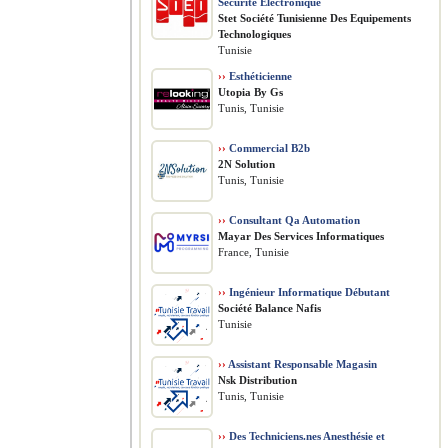
Sécurité Électronique
Stet Société Tunisienne Des Equipements
Technologiques
Tunisie
››
Esthéticienne
Utopia By Gs
Tunis, Tunisie
››
Commercial B2b
2N Solution
Tunis, Tunisie
››
Consultant Qa Automation
Mayar Des Services Informatiques
France, Tunisie
››
Ingénieur Informatique Débutant
Société Balance Nafis
Tunisie
››
Assistant Responsable Magasin
Nsk Distribution
Tunis, Tunisie
››
Des Techniciens.nes Anesthésie et