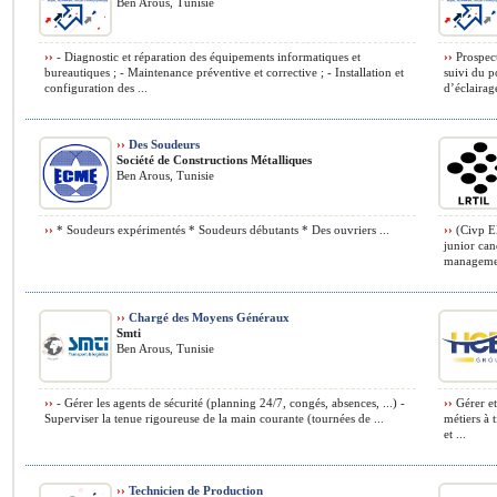
Ben Arous, Tunisie
››
- Diagnostic et réparation des équipements informatiques et
››
Prospect
bureautiques ; - Maintenance préventive et corrective ; - Installation et
suivi du p
configuration des ...
d’éclairag
››
Des Soudeurs
Société de Constructions Métalliques
Ben Arous, Tunisie
››
* Soudeurs expérimentés * Soudeurs débutants * Des ouvriers ...
››
(Civp El
junior can
managemen
››
Chargé des Moyens Généraux
Smti
Ben Arous, Tunisie
››
- Gérer les agents de sécurité (planning 24/7, congés, absences, ...) -
››
Gérer et
Superviser la tenue rigoureuse de la main courante (tournées de ...
métiers à 
et ...
››
Technicien de Production