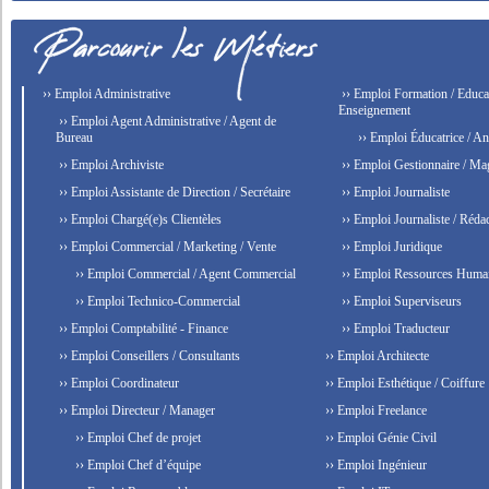
›› Emploi Administrative
›› Emploi Formation / Educat
Enseignement
›› Emploi Agent Administrative / Agent de
Bureau
›› Emploi Éducatrice / An
›› Emploi Archiviste
›› Emploi Gestionnaire / Ma
›› Emploi Assistante de Direction / Secrétaire
›› Emploi Journaliste
›› Emploi Chargé(e)s Clientèles
›› Emploi Journaliste / Rédac
›› Emploi Commercial / Marketing / Vente
›› Emploi Juridique
›› Emploi Commercial / Agent Commercial
›› Emploi Ressources Huma
›› Emploi Technico-Commercial
›› Emploi Superviseurs
›› Emploi Comptabilité - Finance
›› Emploi Traducteur
›› Emploi Conseillers / Consultants
›› Emploi Architecte
›› Emploi Coordinateur
›› Emploi Esthétique / Coiffure
›› Emploi Directeur / Manager
›› Emploi Freelance
›› Emploi Chef de projet
›› Emploi Génie Civil
›› Emploi Chef d’équipe
›› Emploi Ingénieur