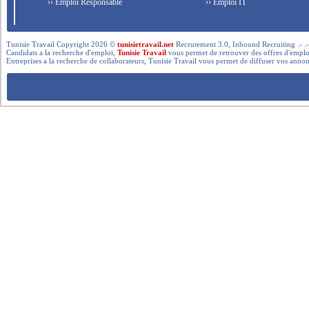
›› Emploi Responsable
›› Emploi IT
Tunisie Travail Copyright 2026 ©
tunisietravail.net
Recrutement 3.0, Inbound Recruiting .- .-.. --- 
Candidats a la recherche d'emploi,
Tunisie Travail
vous permet de retrouver des offres d'emploi 
Entreprises a la recherche de collaborateurs, Tunisie Travail vous permet de diffuser vos annon