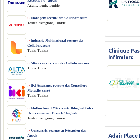
Réception d’Appels
Ariana, Tunis, Tunisie
››
Monoprix recrute des Collaborateurs
Toutes les régions, Tunisie
››
Industrie Multinational recrute des
Collaborateurs
Clinique Pas
Tunis, Tunisie
Infirmiers
››
Altaservice recrute des Collaborateurs
Tunis, Tunisie
››
IKI Assurance recrute des Conseillers
Mutuelle Santé
Tunis, Tunisie
››
Multinational MC recrute Bilingual Sales
Representatives French / English
Toutes les régions, Tunisie
››
Concentrix recrute en Réception des
Adair Place
Appels