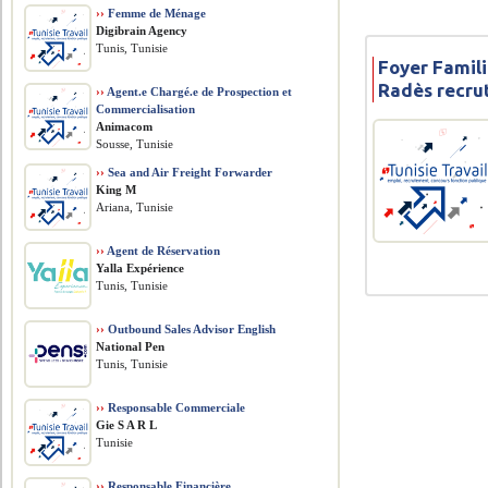
››
Femme de Ménage
Digibrain Agency
Tunis, Tunisie
Foyer Famili
Radès recrut
››
Agent.e Chargé.e de Prospection et
Commercialisation
Animacom
Sousse, Tunisie
››
Sea and Air Freight Forwarder
King M
Ariana, Tunisie
››
Agent de Réservation
Yalla Expérience
Tunis, Tunisie
››
Outbound Sales Advisor English
National Pen
Tunis, Tunisie
››
Responsable Commerciale
Gie S A R L
Tunisie
››
Responsable Financière