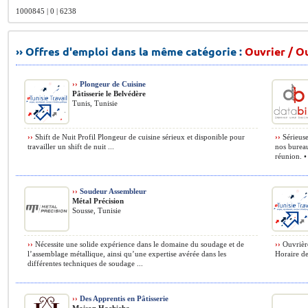
1000845 | 0 | 6238
›› Offres d'emploi dans la même catégorie :
Ouvrier / O
››
Plongeur de Cuisine
Pâtisserie le Belvédère
Tunis, Tunisie
››
Shift de Nuit Profil Plongeur de cuisine sérieux et disponible pour
››
Sérieuse
travailler un shift de nuit ...
nos bureau
réunion. •
››
Soudeur Assembleur
Métal Précision
Sousse, Tunisie
››
Nécessite une solide expérience dans le domaine du soudage et de
››
Ouvrière
l’assemblage métallique, ainsi qu’une expertise avérée dans les
Horaire de
différentes techniques de soudage ...
››
Des Apprentis en Pâtisserie