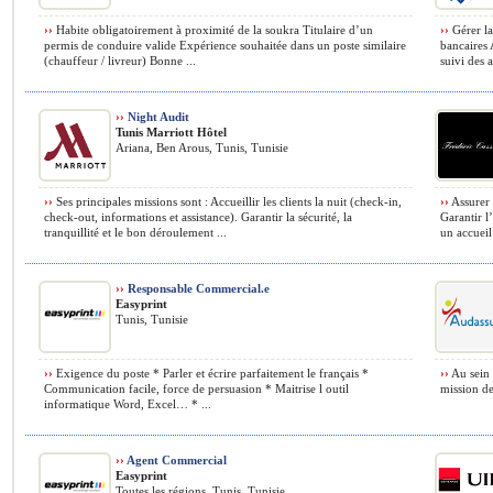
››
Habite obligatoirement à proximité de la soukra Titulaire d’un
››
Gérer la
permis de conduire valide Expérience souhaitée dans un poste similaire
bancaires 
(chauffeur / livreur) Bonne ...
suivi des a
››
Night Audit
Tunis Marriott Hôtel
Ariana, Ben Arous, Tunis, Tunisie
››
Ses principales missions sont : Accueillir les clients la nuit (check-in,
››
Assurer 
check-out, informations et assistance). Garantir la sécurité, la
Garantir l
tranquillité et le bon déroulement ...
un accueil 
››
Responsable Commercial.e
Easyprint
Tunis, Tunisie
››
Exigence du poste * Parler et écrire parfaitement le français *
››
Au sein 
Communication facile, force de persuasion * Maitrise l outil
mission de
informatique Word, Excel… * ...
››
Agent Commercial
Easyprint
Toutes les régions, Tunis, Tunisie