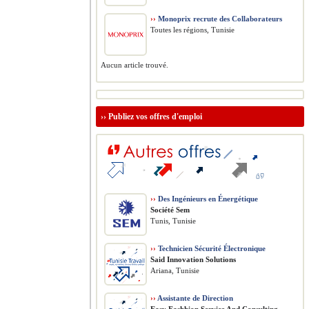
››
Monoprix recrute des Collaborateurs
Toutes les régions, Tunisie
Aucun article trouvé.
››
Publiez vos offres d'emploi
››
Des Ingénieurs en Énergétique
Société Sem
Tunis, Tunisie
››
Technicien Sécurité Électronique
Said Innovation Solutions
Ariana, Tunisie
››
Assistante de Direction