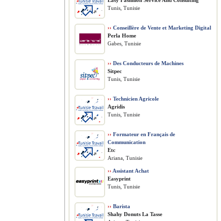
Easy Fashhion Service And Consulting
Tunis, Tunisie
››
Conseillère de Vente et Marketing Digital
Perla Home
Gabes, Tunisie
››
Des Conducteurs de Machines
Sitpec
Tunis, Tunisie
››
Technicien Agricole
Agridis
Tunis, Tunisie
››
Formateur en Français de
Communication
Etc
Ariana, Tunisie
››
Assistant Achat
Easyprint
Tunis, Tunisie
››
Barista
Shahy Donuts La Tasse