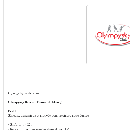
Olympysky Club recrute
Olympysky Recrute Femme de Ménage
Profil
Sérieuse, dynamique et motivée pour rejoindre notre équipe
› Shift : 14h › 22h
› Repos : un jour en semaine (hors dimanche)