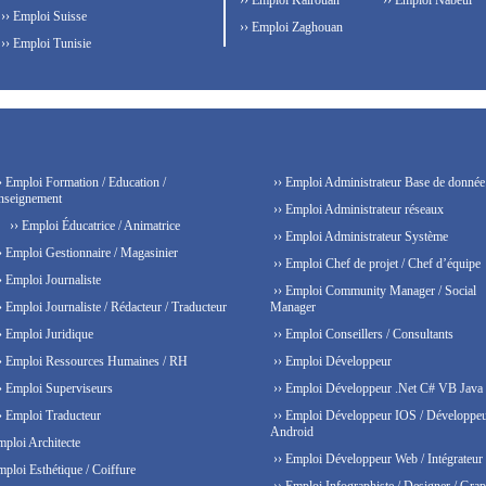
›› Emploi Kairouan
›› Emploi Nabeul
›› Emploi Suisse
›› Emploi Zaghouan
›› Emploi Tunisie
› Emploi Formation / Education /
›› Emploi Administrateur Base de donnée
nseignement
›› Emploi Administrateur réseaux
›› Emploi Éducatrice / Animatrice
›› Emploi Administrateur Système
› Emploi Gestionnaire / Magasinier
›› Emploi Chef de projet / Chef d’équipe
› Emploi Journaliste
›› Emploi Community Manager / Social
› Emploi Journaliste / Rédacteur / Traducteur
Manager
› Emploi Juridique
›› Emploi Conseillers / Consultants
› Emploi Ressources Humaines / RH
›› Emploi Développeur
› Emploi Superviseurs
›› Emploi Développeur .Net C# VB Java
› Emploi Traducteur
›› Emploi Développeur IOS / Développe
Android
mploi Architecte
›› Emploi Développeur Web / Intégrateur
mploi Esthétique / Coiffure