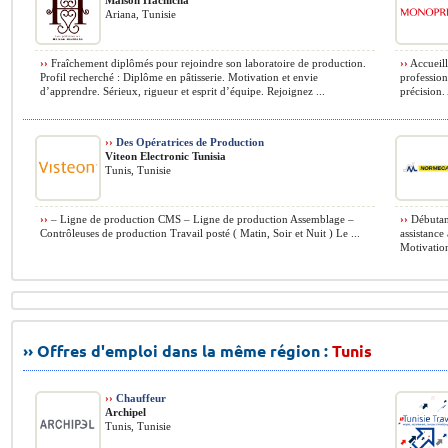
Maison Hachicha
Ariana, Tunisie
››
Fraîchement diplômés pour rejoindre son laboratoire de production.
››
Accueilli
Profil recherché : Diplôme en pâtisserie. Motivation et envie
profession
d’apprendre. Sérieux, rigueur et esprit d’équipe. Rejoignez ...
précision. 
››
Des Opératrices de Production
Viteon Electronic Tunisia
Tunis, Tunisie
››
– Ligne de production CMS – Ligne de production Assemblage –
››
Débutant
Contrôleuses de production Travail posté ( Matin, Soir et Nuit ) Le ...
assistance
Motivation
›› Offres d'emploi dans la même région :
Tunis
››
Chauffeur
Archipel
Tunis, Tunisie