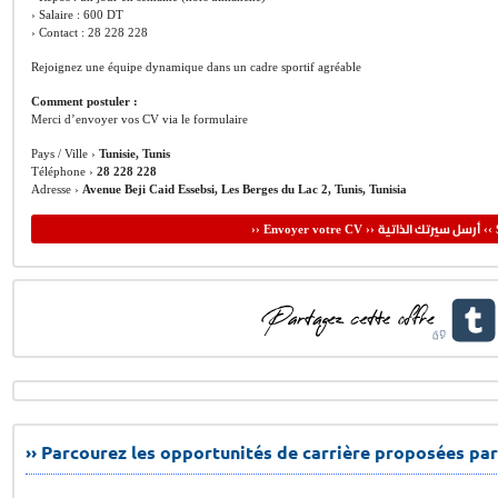
› Salaire : 600 DT
› Contact : 28 228 228
Rejoignez une équipe dynamique dans un cadre sportif agréable
Comment postuler :
Merci d’envoyer vos CV via le formulaire
Pays / Ville ›
Tunisie, Tunis
Téléphone ›
28 228 228
Adresse ›
Avenue Beji Caid Essebsi, Les Berges du Lac 2, Tunis, Tunisia
أرسل سيرتك الذاتية
›› Envoyer votre CV ››
‹‹ 
›› Parcourez les opportunités de carrière proposées par