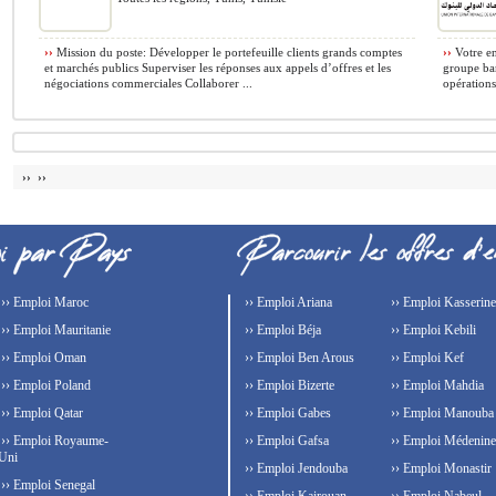
››
Mission du poste: Développer le portefeuille clients grands comptes
››
Votre en
et marchés publics Superviser les réponses aux appels d’offres et les
groupe ban
négociations commerciales Collaborer ...
opérations
›› ››
›› Emploi Maroc
›› Emploi Ariana
›› Emploi Kasserine
›› Emploi Mauritanie
›› Emploi Béja
›› Emploi Kebili
›› Emploi Oman
›› Emploi Ben Arous
›› Emploi Kef
›› Emploi Poland
›› Emploi Bizerte
›› Emploi Mahdia
›› Emploi Qatar
›› Emploi Gabes
›› Emploi Manouba
›› Emploi Royaume-
›› Emploi Gafsa
›› Emploi Médenine
Uni
›› Emploi Jendouba
›› Emploi Monastir
›› Emploi Senegal