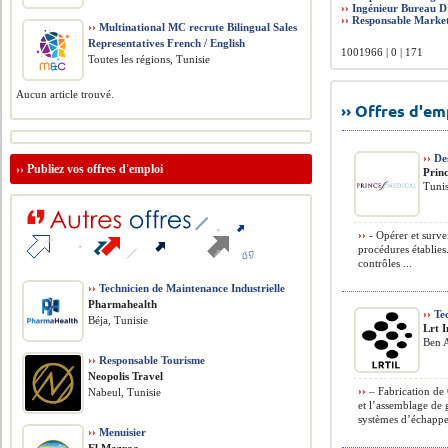
››
Ingénieur Bureau D
››
Responsable Marke
››
Multinational MC recrute Bilingual Sales
Representatives French / English
1001966 | 0 | 171
Toutes les régions, Tunisie
Aucun article trouvé.
›› Offres d'e
››
De
››
Publiez vos offres d'emploi
Prin
Tunis
››
- Opérer et surve
procédures établies.
contrôles ...
››
Technicien de Maintenance Industrielle
Pharmahealth
››
Tec
Béja, Tunisie
Lrt 
Ben A
››
Responsable Tourisme
Neopolis Travel
››
– Fabrication de G
Nabeul, Tunisie
et l’assemblage de g
systèmes d’échappe
››
Menuisier