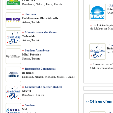
El Mazraa
Ben Arous, Nabeul, Tunis, Tunisie
››
Rég
Univ
Arian
››
Tourneur
Etablissement Mhirsi Abrasifs
Ariana, Tunisie
››
Technicien Supéri
de Régleur sur Mac
››
Administrateur des Ventes
Technolab
Ariana, Tunisie
››
Con
Tunis
››
Soudeur Assembleur
Ben A
Métal Précision
Sousse, Tunisie
››
* Assurer la cond
CNC ou conventionnel
››
Responsable Commercial
Badiplast
Kairouan, Mahdia, Monastir, Sousse, Tunisie
››
Commercial.e Secteur Médical
Ideryet
Ben Arous, Tunisie
›› Offres d'e
››
Soudeur
Staf