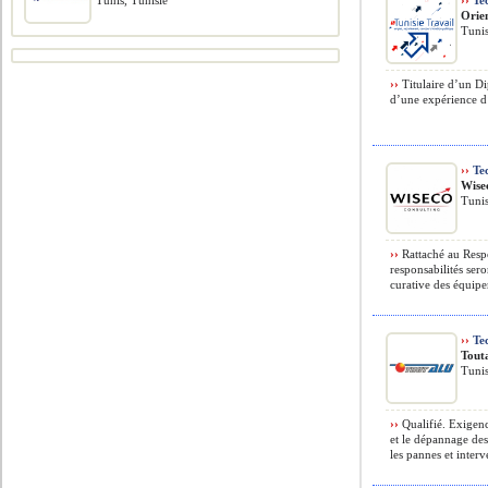
Tunis, Tunisie
››
Tec
Orie
Tuni
››
Titulaire d’un Di
d’une expérience d
››
Tec
Wise
Tuni
››
Rattaché au Resp
responsabilités ser
curative des équipem
››
Tec
Tout
Tuni
››
Qualifié. Exigenc
et le dépannage des
les pannes et interv