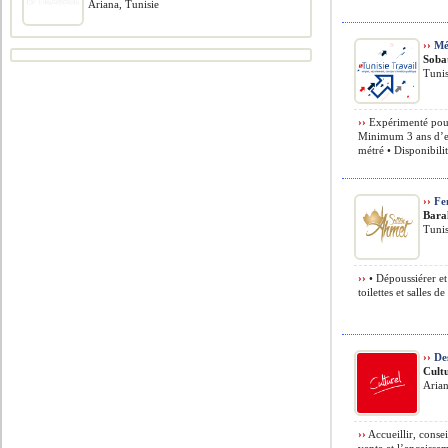
Ariana, Tunisie
››
Mét
Soba
Tuni
››
Expérimenté pour 
Minimum 3 ans d’ex
métré • Disponibili
››
Fe
Bara
Tunis
››
• Dépoussiérer et 
toilettes et salles d
››
Des
Cult
Arian
››
Accueillir, consei