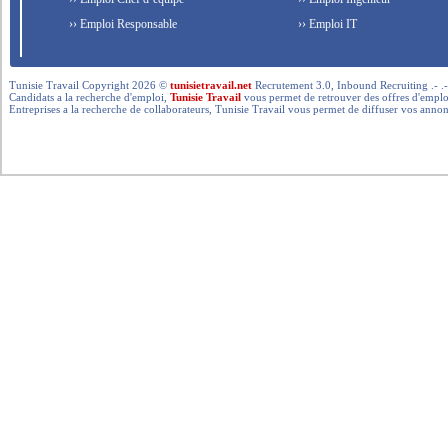
›› Emploi Responsable
›› Emploi IT
Tunisie Travail Copyright 2026 ©
tunisietravail.net
Recrutement 3.0, Inbound Recruiting .- .-.. --- 
Candidats a la recherche d'emploi,
Tunisie Travail
vous permet de retrouver des offres d'emploi 
Entreprises a la recherche de collaborateurs, Tunisie Travail vous permet de diffuser vos annon