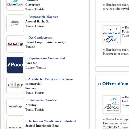
Fullstack
Clevertech
››
Expérience souhai
service et du trava
Tunis, Tunisie
››
Responsable Magasin
Arsenal Bache Sa
Tunis, Tunisie
››
Des
Patis
Tunis
››
Des Conducteurs
Dakat Corp Tunisia Security
Tunisie
››
Expérience souhait
Nettoyage et organis
››
Représentant Commercial
Paco S.a
Bizerte, Tunisie
››
Architecte D’intérieur Technico-
›› Offres d'e
commercial
Soamco
Tunis, Tunisie
››
Des
››
Femme de Chambre
Les 
Nexstay
Souss
Tunis, Tunisie
››
Postes Cette oppo
››
Technicien Maintenance Industriel
Envoyez-nous votre
Société Imprimerie Beta
70039645 Adresse ›