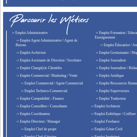
›› Emploi Administrative
›› Emploi Formation / Educat
Enseignement
›› Emploi Agent Administrative / Agent de
Bureau
›› Emploi Éducatrice / An
›› Emploi Archiviste
›› Emploi Gestionnaire / Ma
›› Emploi Assistante de Direction / Secrétaire
›› Emploi Journaliste
›› Emploi Chargé(e)s Clientèles
›› Emploi Journaliste / Rédac
›› Emploi Commercial / Marketing / Vente
›› Emploi Juridique
›› Emploi Commercial / Agent Commercial
›› Emploi Ressources Huma
›› Emploi Technico-Commercial
›› Emploi Superviseurs
›› Emploi Comptabilité - Finance
›› Emploi Traducteur
›› Emploi Conseillers / Consultants
›› Emploi Architecte
›› Emploi Coordinateur
›› Emploi Esthétique / Coiffure
›› Emploi Directeur / Manager
›› Emploi Freelance
›› Emploi Chef de projet
›› Emploi Génie Civil
›› Emploi Chef d’équipe
›› Emploi Ingénieur