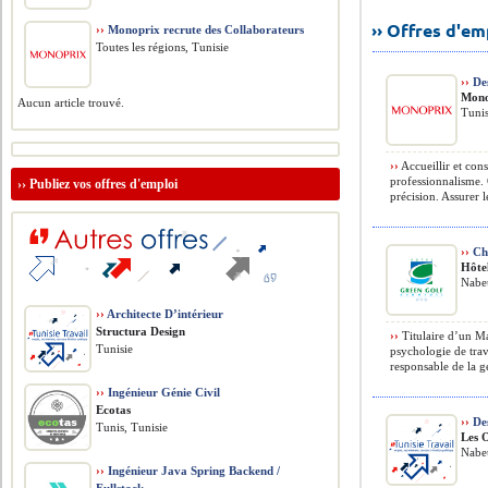
›› Offres d'e
››
Monoprix recrute des Collaborateurs
Toutes les régions, Tunisie
››
Des
Mono
Aucun article trouvé.
Tunis
››
Accueillir et conse
professionnalisme. 
››
Publiez vos offres d'emploi
précision. Assurer l
››
Che
Hôte
Nabeu
››
Architecte D’intérieur
Structura Design
››
Titulaire d’un M
Tunisie
psychologie de trava
responsable de la ge
››
Ingénieur Génie Civil
Ecotas
››
Des
Tunis, Tunisie
Les 
Nabeu
››
Ingénieur Java Spring Backend /