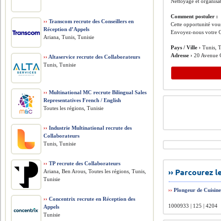
Nettoyage et organisat
Comment postuler :
››
Transcom recrute des Conseillers en
Cette opportunité vous
Réception d’Appels
Envoyez-nous votre C
Ariana, Tunis, Tunisie
Pays / Ville ›
Tunis, T
Adresse ›
20 Avenue C
››
Altaservice recrute des Collaborateurs
Tunis, Tunisie
››
Multinational MC recrute Bilingual Sales
Representatives French / English
Toutes les régions, Tunisie
››
Industrie Multinational recrute des
Collaborateurs
Tunis, Tunisie
››
TP recrute des Collaborateurs
›› Parcourez 
Ariana, Ben Arous, Toutes les régions, Tunis,
Tunisie
››
Plongeur de Cuisin
››
Concentrix recrute en Réception des
1000933 | 125 | 4204
Appels
Tunisie