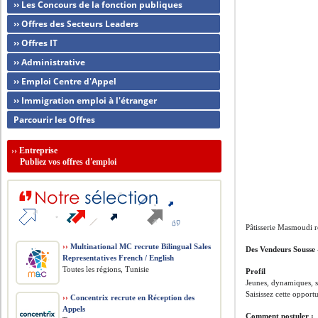
›› Les Concours de la fonction publiques
›› Offres des Secteurs Leaders
›› Offres IT
›› Administrative
›› Emploi Centre d'Appel
›› Immigration emploi à l'étranger
Parcourir les Offres
››
Entreprise
Publiez vos offres d'emploi
Pâtisserie Masmoudi r
››
Multinational MC recrute Bilingual Sales
Des Vendeurs Sousse
Representatives French / English
Toutes les régions, Tunisie
Profil
Jeunes, dynamiques, s
Saisissez cette opportu
››
Concentrix recrute en Réception des
Appels
Comment postuler :