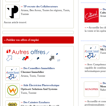
››
TP recrute des Collaborateurs
››
Des
Ariana, Ben Arous, Toutes les régions, Tunis,
Cult
Tunisie
Arian
Aucun article trouvé.
››
• Accueillir les c
la vente et les opér
››
Publiez vos offres d'emploi
››
Opt
Mk L
Tunis
››
Avec Compétences
capable de combiner
››
Des Conseillers Immobiliers
informatiques pour s
Chezmoi Immobilier
Ariana, Tunis, Tunisie
››
De
››
Aide Électricien Photovoltaïque
Mono
Optiwatt Solutions And Systems
Nabeu
Tunis, Tunisie
››
Accueillir et conse
››
Des Caissiers Ezzahara
professionnalisme. 