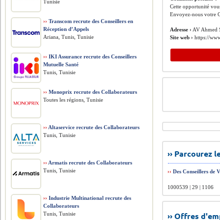
Tunisie
Cette opportunité vous
Envoyez-nous votre C
››
Transcom recrute des Conseillers en
Réception d’Appels
Adresse ›
AV Ahmed Se
Ariana, Tunis, Tunisie
Site web ›
https://w
››
IKI Assurance recrute des Conseillers
Mutuelle Santé
Tunis, Tunisie
››
Monoprix recrute des Collaborateurs
Toutes les régions, Tunisie
››
Altaservice recrute des Collaborateurs
Tunis, Tunisie
›› Parcourez 
››
Armatis recrute des Collaborateurs
Tunis, Tunisie
››
Des Conseillers de 
1000539 | 29 | 1106
››
Industrie Multinational recrute des
Collaborateurs
Tunis, Tunisie
›› Offres d'e