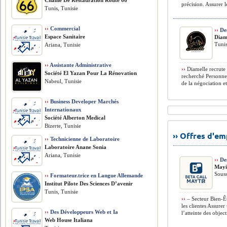
Chaine De Restauration Route 66
précision. Assurer l
Tunis, Tunisie
››
Commercial
››
Des
Espace Sanitaire
Diam
Tunis
Ariana, Tunisie
››
Assistante Administrative
››
Diamelle recrute 
Société El Yazan Pour La Rénovation
recherché Personne 
Nabeul, Tunisie
de la négociation e
››
Business Developer Marchés
Internationaux
Société Alberton Medical
Bizerte, Tunisie
›› Offres d'e
››
Technicienne de Laboratoire
Laboratoire Anane Sonia
Ariana, Tunisie
››
Des
Mayi
Souss
››
Formateur.trice en Langue Allemande
Institut Pilote Des Sciences D’avenir
Tunis, Tunisie
››
– Secteur Bien-Êt
les clientes Assurer
››
Des Développeurs Web et Ia
l’atteinte des object
Web House Italiana