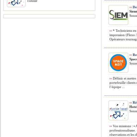
Tunisie
››
Des
Siem
Souss
››
* Techniciens en
impression (Flexo 
Opérateurs tournage
››
Res
Spac
Souss
››
Définir et mettre
portefeuille clients 
l’équipe ...
››
Réc
Hote
Souss
››
Vos missions : • A
professionnalisme. 
réservations et les 