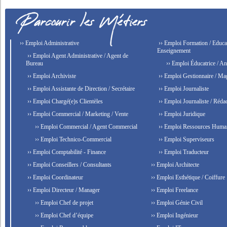
›› Emploi Administrative
›› Emploi Formation / Educat
Enseignement
›› Emploi Agent Administrative / Agent de
Bureau
›› Emploi Éducatrice / An
›› Emploi Archiviste
›› Emploi Gestionnaire / Ma
›› Emploi Assistante de Direction / Secrétaire
›› Emploi Journaliste
›› Emploi Chargé(e)s Clientèles
›› Emploi Journaliste / Rédac
›› Emploi Commercial / Marketing / Vente
›› Emploi Juridique
›› Emploi Commercial / Agent Commercial
›› Emploi Ressources Huma
›› Emploi Technico-Commercial
›› Emploi Superviseurs
›› Emploi Comptabilité - Finance
›› Emploi Traducteur
›› Emploi Conseillers / Consultants
›› Emploi Architecte
›› Emploi Coordinateur
›› Emploi Esthétique / Coiffure
›› Emploi Directeur / Manager
›› Emploi Freelance
›› Emploi Chef de projet
›› Emploi Génie Civil
›› Emploi Chef d’équipe
›› Emploi Ingénieur