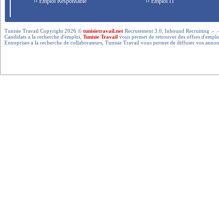
›› Emploi Responsable
›› Emploi IT
Tunisie Travail Copyright 2026 ©
tunisietravail.net
Recrutement 3.0, Inbound Recruiting .- .-.. --- 
Candidats a la recherche d'emploi,
Tunisie Travail
vous permet de retrouver des offres d'emploi 
Entreprises a la recherche de collaborateurs, Tunisie Travail vous permet de diffuser vos annon