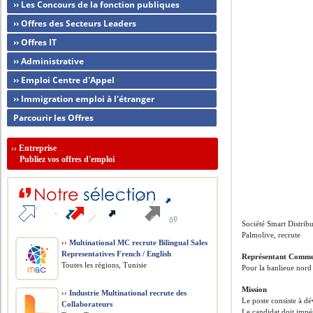
›› Les Concours de la fonction publiques
›› Offres des Secteurs Leaders
›› Offres IT
›› Administrative
›› Emploi Centre d'Appel
›› Immigration emploi à l'étranger
Parcourir les Offres
››
Entreprise
Publiez vos offres d'emploi
Société Smart Distrib
Palmolive, recrute
››
Multinational MC recrute Bilingual Sales
Representatives French / English
Représentant Commer
Toutes les régions, Tunisie
Pour la banlieue nord
Mission
››
Industrie Multinational recrute des
Le poste consiste à dév
Collaborateurs
Le candidat doit impé