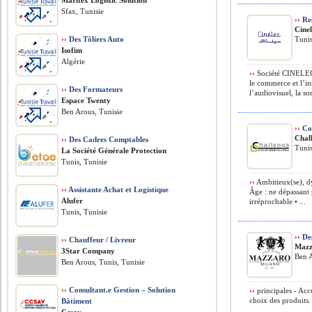
Maritex Logistic Solution
Sfax, Tunisie
››
Re
Cine
››
Des Tôliers Auto
Tunis
Isofim
Algérie
››
Société CINELEC 
le commerce et l’in
››
Des Formateurs
l’audiovisuel, la so
Espace Twenty
Ben Arous, Tunisie
››
Co
Chal
››
Des Cadres Comptables
Tunis
La Société Générale Protection
Tunis, Tunisie
››
Ambitieux(se), dy
››
Assistante Achat et Logistique
Âge : ne dépassant 
Alufer
irréprochable • ...
Tunis, Tunisie
››
Des
››
Chauffeur / Livreur
Mazz
3Star Company
Ben A
Ben Arous, Tunis, Tunisie
››
Consultant.e Gestion – Solution
››
principales - Accue
choix des produits. 
Bâtiment