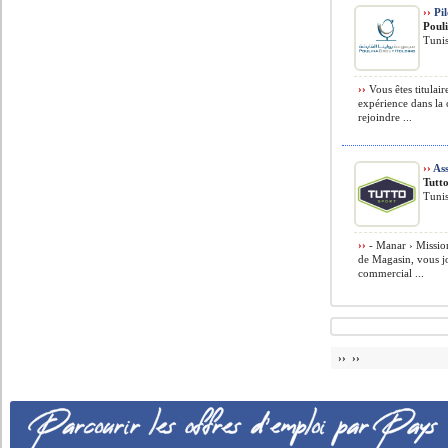
››
Pil
Poul
Tunis
››
Vous êtes titulai
expérience dans la 
rejoindre ...
››
Ass
Tutt
Tunis
››
- Manar › Mission
de Magasin, vous jo
commercial ...
›› ››