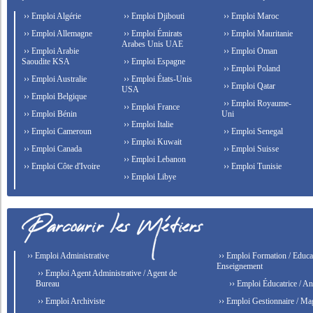
›› Emploi Algérie
›› Emploi Djibouti
›› Emploi Maroc
›› Emploi Allemagne
›› Emploi Émirats
›› Emploi Mauritanie
Arabes Unis UAE
›› Emploi Arabie
›› Emploi Oman
Saoudite KSA
›› Emploi Espagne
›› Emploi Poland
›› Emploi Australie
›› Emploi États-Unis
›› Emploi Qatar
USA
›› Emploi Belgique
›› Emploi Royaume-
›› Emploi France
›› Emploi Bénin
Uni
›› Emploi Italie
›› Emploi Cameroun
›› Emploi Senegal
›› Emploi Kuwait
›› Emploi Canada
›› Emploi Suisse
›› Emploi Lebanon
›› Emploi Côte d'Ivoire
›› Emploi Tunisie
›› Emploi Libye
›› Emploi Administrative
›› Emploi Formation / Educat
Enseignement
›› Emploi Agent Administrative / Agent de
Bureau
›› Emploi Éducatrice / An
›› Emploi Archiviste
›› Emploi Gestionnaire / Ma