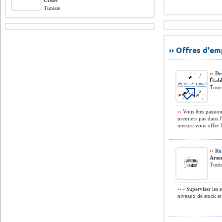
Ccsav
Tunisie
›› Offres d'e
››
Des
Étab
Tunis
››
Vous êtes passion
premiers pas dans 
mesure vous offre l
››
Re
Arse
Tunis
››
- Superviser les e
niveaux de stock et 