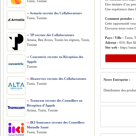
Tunis, Tunisie
Etre titulaire d’un pe
Une expérience dans 
››
Armatis recrute des Collaborateurs
Tunis, Tunisie
Comment postuler :
Cette opportunité vous
Envoyez-nous votre C
››
TP recrute des Collaborateurs
Pays / Ville ›
Tunis, T
Ariana, Ben Arous, Toutes les régions, Tunis,
Adresse ›
010, Rue Al
Tunisie
Site web ›
https://sma
››
Concentrix recrute en Réception des
Appels
Tunisie
››
Altaservice recrute des Collaborateurs
Notre Entreprise :
Tunis, Tunisie
Distributeur des produi
››
Transcom recrute des Conseillers en
Réception d’Appels
Ariana, Tunis, Tunisie
››
IKI Assurance recrute des Conseillers
Mutuelle Santé
Tunis, Tunisie