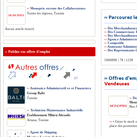
››
Monoprix recrute des Collaborateurs
Toutes les régions, Tunisie
›› Parcourez 
››
Des Merchandiseur
Aucun article trouvé.
››
Des Commerciaux T
››
Des Merchandiseurs
››
Agent.e Administra
››
Comptable
››
Assistante Administ
››
Des Représentants
››
Publiez vos offres d'emploi
1000896 | 78 | 1238
›› Offres d'e
Vendeuses
››
Assistant.e Administratif.ve et Financier.e
Group Balti
Tunisie
››
Des
Mono
Ben A
››
Technicien Maintenance Industrielle
Etablissement Mhirsi Abrasifs
Ariana, Tunisie
››
• Gérer le stock 
place des promotion
››
Agent de Shipping