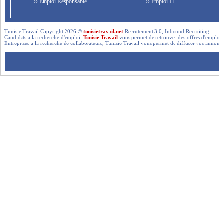
›› Emploi Responsable
›› Emploi IT
Tunisie Travail Copyright 2026 ©
tunisietravail.net
Recrutement 3.0, Inbound Recruiting .- .-.. --- 
Candidats a la recherche d'emploi,
Tunisie Travail
vous permet de retrouver des offres d'emploi 
Entreprises a la recherche de collaborateurs, Tunisie Travail vous permet de diffuser vos annon