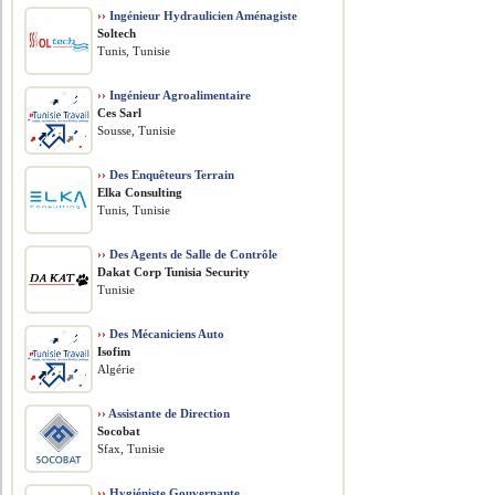
››
Ingénieur Hydraulicien Aménagiste
Soltech
Tunis, Tunisie
››
Ingénieur Agroalimentaire
Ces Sarl
Sousse, Tunisie
››
Des Enquêteurs Terrain
Elka Consulting
Tunis, Tunisie
››
Des Agents de Salle de Contrôle
Dakat Corp Tunisia Security
Tunisie
››
Des Mécaniciens Auto
Isofim
Algérie
››
Assistante de Direction
Socobat
Sfax, Tunisie
››
Hygiéniste Gouvernante