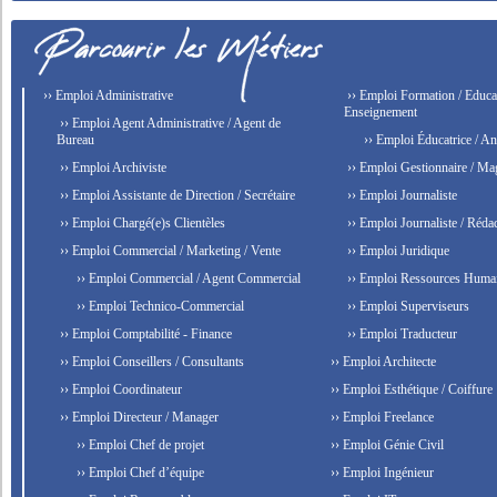
›› Emploi Administrative
›› Emploi Formation / Educat
Enseignement
›› Emploi Agent Administrative / Agent de
Bureau
›› Emploi Éducatrice / An
›› Emploi Archiviste
›› Emploi Gestionnaire / Ma
›› Emploi Assistante de Direction / Secrétaire
›› Emploi Journaliste
›› Emploi Chargé(e)s Clientèles
›› Emploi Journaliste / Rédac
›› Emploi Commercial / Marketing / Vente
›› Emploi Juridique
›› Emploi Commercial / Agent Commercial
›› Emploi Ressources Huma
›› Emploi Technico-Commercial
›› Emploi Superviseurs
›› Emploi Comptabilité - Finance
›› Emploi Traducteur
›› Emploi Conseillers / Consultants
›› Emploi Architecte
›› Emploi Coordinateur
›› Emploi Esthétique / Coiffure
›› Emploi Directeur / Manager
›› Emploi Freelance
›› Emploi Chef de projet
›› Emploi Génie Civil
›› Emploi Chef d’équipe
›› Emploi Ingénieur