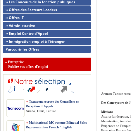
›› Les Concours de la fonction publiques
›› Offres des Secteurs Leaders
›› Offres IT
›› Administrative
›› Emploi Centre d'Appel
›› Immigration emploi à l'étranger
Parcourir les Offres
››
Entreprise
Publiez vos offres d'emploi
Aramex Tunisie recru
››
Transcom recrute des Conseillers en
Des Convoyeurs de 
Réception d’Appels
Ariana, Tunis, Tunisie
Missions
Assurer la réception, l
Manutention, transfer
››
Multinational MC recrute Bilingual Sales
Exigences de l’emplo
Representatives French / English
Formation Bac profes