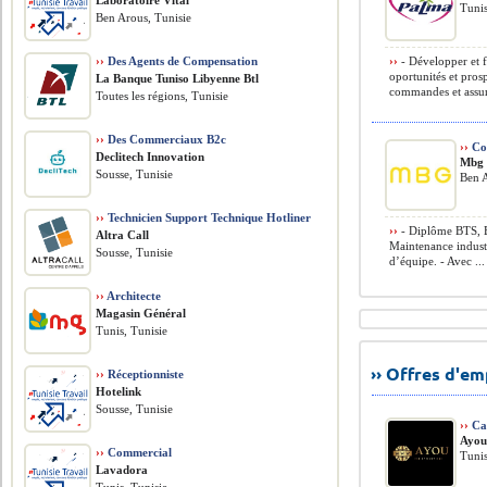
Laboratoire Vital
Tunis
Ben Arous, Tunisie
››
Des Agents de Compensation
››
- Développer et fi
oportunités et pros
La Banque Tuniso Libyenne Btl
commandes et assure
Toutes les régions, Tunisie
››
Des Commerciaux B2c
››
Co
Declitech Innovation
Mbg 
Sousse, Tunisie
Ben A
››
Technicien Support Technique Hotliner
››
- Diplôme BTS, B
Altra Call
Maintenance industri
Sousse, Tunisie
d’équipe. - Avec ...
››
Architecte
Magasin Général
Tunis, Tunisie
›› Offres d'e
››
Réceptionniste
Hotelink
Sousse, Tunisie
››
Cad
Ayou 
››
Commercial
Tunis
Lavadora