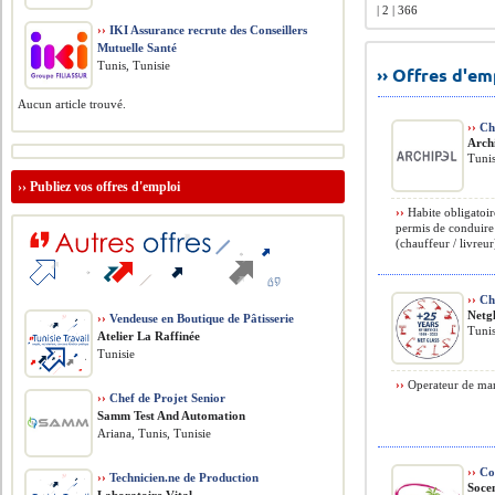
| 2 | 366
››
IKI Assurance recrute des Conseillers
Mutuelle Santé
Tunis, Tunisie
›› Offres d'e
Aucun article trouvé.
››
Ch
Arch
Tunis
››
Publiez vos offres d'emploi
››
Habite obligatoir
permis de conduire 
(chauffeur / livreur
››
Cha
Netg
››
Vendeuse en Boutique de Pâtisserie
Tunis
Atelier La Raffinée
Tunisie
››
Operateur de man
››
Chef de Projet Senior
Samm Test And Automation
Ariana, Tunis, Tunisie
››
Co
››
Technicien.ne de Production
Soc