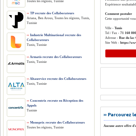
Toutes les régions, Tunisie
Expérience souhaitab
››
TP recrute des Collaborateurs
Comment postuler
Ariana, Ben Arous, Toutes les régions, Tunis,
Cette opportunité vou
Tunisie
Ville ›
Tunis
Tel / Fax ›
71 160 80
››
Industrie Multinational recrute des
Adresse ›
Rue du lac 
Collaborateurs
Site Web ›
https://w
Tunis, Tunisie
››
Armatis recrute des Collaborateurs
Tunis, Tunisie
››
Altaservice recrute des Collaborateurs
Tunis, Tunisie
››
Concentrix recrute en Réception des
Appels
Tunisie
›› Parcourez 
››
Monoprix recrute des Collaborateurs
Aucune autre offre d'e
Toutes les régions, Tunisie