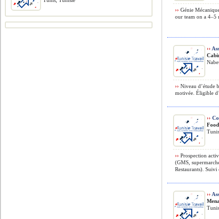
Tunis, Tunisie
››
Génie Mécanique 
our team on a 4–5 m
››
Ass
Cabi
Nabeu
››
Niveau d’étude b
motivée. Éligible d
››
Co
Food
Tunis
››
Prospection activ
(GMS, supermarchés
Restaurants). Suivi e
››
Ass
Mena
Tunis