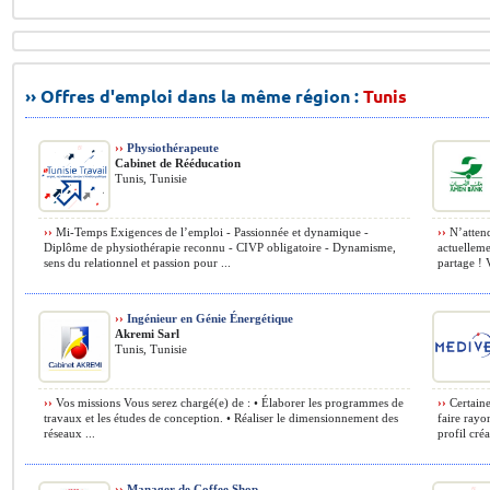
›› Offres d'emploi dans la même région :
Tunis
››
Physiothérapeute
Cabinet de Rééducation
Tunis, Tunisie
››
Mi-Temps Exigences de l’emploi - Passionnée et dynamique -
››
N’attend
Diplôme de physiothérapie reconnu - CIVP obligatoire - Dynamisme,
actuelleme
sens du relationnel et passion pour ...
partage ! V
››
Ingénieur en Génie Énergétique
Akremi Sarl
Tunis, Tunisie
››
Vos missions Vous serez chargé(e) de : • Élaborer les programmes de
››
Certaine
travaux et les études de conception. • Réaliser le dimensionnement des
faire ray
réseaux ...
profil créa
››
Manager de Coffee Shop