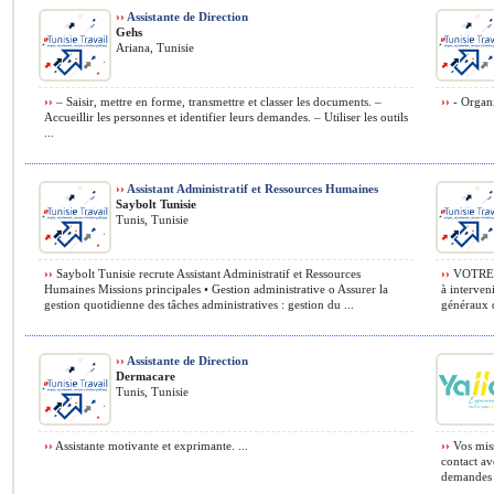
››
Assistante de Direction
Gehs
Ariana, Tunisie
››
– Saisir, mettre en forme, transmettre et classer les documents. –
››
- Organis
Accueillir les personnes et identifier leurs demandes. – Utiliser les outils
...
››
Assistant Administratif et Ressources Humaines
Saybolt Tunisie
Tunis, Tunisie
››
Saybolt Tunisie recrute Assistant Administratif et Ressources
››
VOTRE M
Humaines Missions principales • Gestion administrative o Assurer la
à interveni
gestion quotidienne des tâches administratives : gestion du ...
généraux d
››
Assistante de Direction
Dermacare
Tunis, Tunisie
››
Assistante motivante et exprimante. ...
››
Vos miss
contact av
demandes 