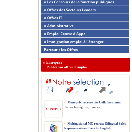
›› Les Concours de la fonction publiques
›› Offres des Secteurs Leaders
›› Offres IT
›› Administrative
›› Emploi Centre d'Appel
›› Immigration emploi à l'étranger
Parcourir les Offres
››
Entreprise
Publiez vos offres d'emploi
››
Monoprix recrute des Collaborateurs
Toutes les régions, Tunisie
››
Multinational MC recrute Bilingual Sales
Representatives French / English