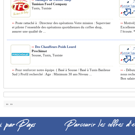
Tunisian Food Company
Tunis, Tunisie
››
Poste rattaché à : Directeur des opérations Votre mission : Superviser
››
Motivé(e
et piloter l’ensemble des opérations quotidiennes du coffee shop,
Excellente
assurer une qualité de ...
l’écoute. 
››
Des Chauffeurs Poids Lourd
Prochimat
Sousse, Tunis, Tunisie
››
Pour renforcer notre équipe. ( Basé à Sousse / Basé à Tunis Banlieue
››
- Débuta
Sud ) Profil recherché : Age : Minimum 30 ans Niveau ...
nous reche
Bon salair
›› ››