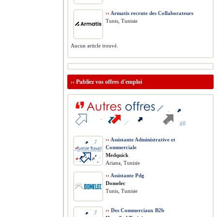
››
Armatis recrute des Collaborateurs
Tunis, Tunisie
Aucun article trouvé.
››
Publiez vos offres d'emploi
››
Assistante Administrative et
Commerciale
Medquick
Ariana, Tunisie
››
Assistante Pdg
Domelec
Tunis, Tunisie
››
Des Commerciaux B2b