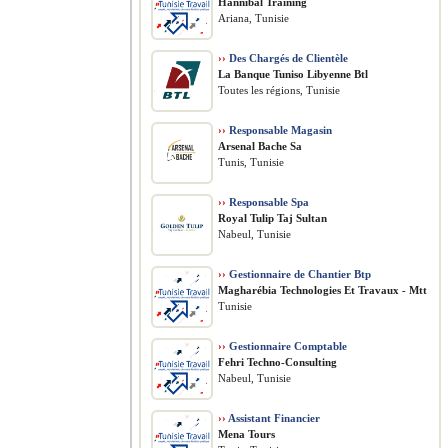
Hannibal Training
Ariana, Tunisie
››
Des Chargés de Clientèle
La Banque Tuniso Libyenne Btl
Toutes les régions, Tunisie
››
Responsable Magasin
Arsenal Bache Sa
Tunis, Tunisie
››
Responsable Spa
Royal Tulip Taj Sultan
Nabeul, Tunisie
››
Gestionnaire de Chantier Btp
Magharébia Technologies Et Travaux - Mtt
Tunisie
››
Gestionnaire Comptable
Fehri Techno-Consulting
Nabeul, Tunisie
››
Assistant Financier
Mena Tours