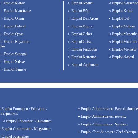
›› Emploi Maroc
›› Emploi Ariana
›› Emploi Kasserine
›› Emploi Mauritanie
›› Emploi Béja
›› Emploi Kebili
›› Emploi Oman
›› Emploi Ben Arous
›› Emploi Kef
›› Emploi Poland
›› Emploi Bizerte
›› Emploi Mahdia
›› Emploi Qatar
›› Emploi Gabes
›› Emploi Manouba
›› Emploi Royaume-
›› Emploi Gafsa
›› Emploi Médenine
Uni
›› Emploi Jendouba
›› Emploi Monastir
›› Emploi Senegal
›› Emploi Kairouan
›› Emploi Nabeul
›› Emploi Suisse
›› Emploi Zaghouan
›› Emploi Tunisie
› Emploi Formation / Education /
›› Emploi Administrateur Base de donnée
nseignement
›› Emploi Administrateur réseaux
›› Emploi Éducatrice / Animatrice
›› Emploi Administrateur Système
› Emploi Gestionnaire / Magasinier
›› Emploi Chef de projet / Chef d’équipe
› Emploi Journaliste