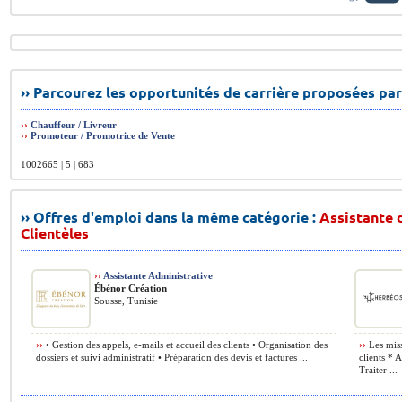
›› Parcourez les opportunités de carrière proposées par
››
Chauffeur / Livreur
››
Promoteur / Promotrice de Vente
1002665 | 5 | 683
›› Offres d'emploi dans la même catégorie :
Assistante d
Clientèles
››
Assistante Administrative
Ébénor Création
Sousse, Tunisie
››
• Gestion des appels, e-mails et accueil des clients • Organisation des
››
Les missi
dossiers et suivi administratif • Préparation des devis et factures ...
clients * 
Traiter ...