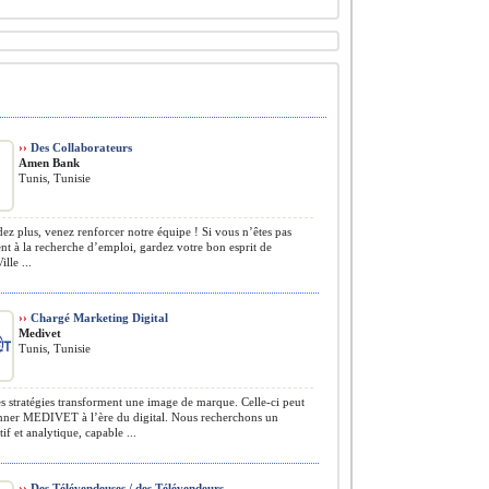
››
Des Collaborateurs
Amen Bank
Tunis, Tunisie
ez plus, venez renforcer notre équipe ! Si vous n’êtes pas
nt à la recherche d’emploi, gardez votre bon esprit de
ille ...
››
Chargé Marketing Digital
Medivet
Tunis, Tunisie
s stratégies transforment une image de marque. Celle-ci peut
onner MEDIVET à l’ère du digital. Nous recherchons un
tif et analytique, capable ...
››
Des Télévendeuses / des Télévendeurs