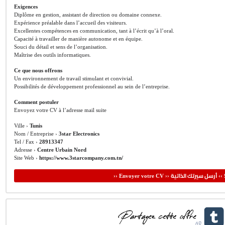
Exigences
Diplôme en gestion, assistant de direction ou domaine connexe.
Expérience préalable dans l’accueil des visiteurs.
Excellentes compétences en communication, tant à l’écrit qu’à l’oral.
Capacité à travailler de manière autonome et en équipe.
Souci du détail et sens de l’organisation.
Maîtrise des outils informatiques.
Ce que nous offrons
Un environnement de travail stimulant et convivial.
Possibilités de développement professionnel au sein de l’entreprise.
Comment postuler
Envoyez votre CV à l’adresse mail suite
Ville ›
Tunis
Nom / Entreprise ›
3star Electronics
Tel / Fax ›
28913347
Adresse ›
Centre Urbain Nord
Site Web ›
https://www.3starcompany.com.tn/
أرسل سيرتك الذاتية
›› Envoyer votre CV ››
‹‹ 