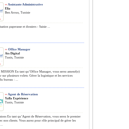
››
Assistante Administrative
Elia
Ben Arous, Tunisie
ation paperasse et dossiers - Saisie ...
››
Office Manager
Ats Digital
Tunis, Tunisie
ISSION En tant qu’Office Manager, vous serez amené(e)
r sur plusieurs volets: Gérer la logistique et les services
u bureau : ...
››
Agent de Réservation
Yalla Expérience
Tunis, Tunisie
ions En tant qu’Agent de Réservation, vous serez le premier
ec nos clients. Vous aurez pour rôle principal de gérer les
...