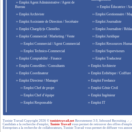
›› Emploi Agent Administrative / Agent de
Bureau
›› Emploi Éducatrice / An
›› Emploi Archiviste
›› Emploi Gestionnaire / Ma
›› Emploi Assistante de Direction / Secrétaire
›› Emploi Journaliste
›› Emploi Chargé(e)s Clientèles
›› Emploi Journaliste / Rédac
›› Emploi Commercial / Marketing / Vente
›› Emploi Juridique
›› Emploi Commercial / Agent Commercial
›› Emploi Ressources Huma
›› Emploi Technico-Commercial
›› Emploi Superviseurs
›› Emploi Comptabilité - Finance
›› Emploi Traducteur
›› Emploi Conseillers / Consultants
›› Emploi Architecte
›› Emploi Coordinateur
›› Emploi Esthétique / Coiffure
›› Emploi Directeur / Manager
›› Emploi Freelance
›› Emploi Chef de projet
›› Emploi Génie Civil
›› Emploi Chef d’équipe
›› Emploi Ingénieur
›› Emploi Responsable
›› Emploi IT
Tunisie Travail Copyright 2026 ©
tunisietravail.net
Recrutement 3.0, Inbound Recruiting .- .-.. --- 
Candidats a la recherche d'emploi,
Tunisie Travail
vous permet de retrouver des offres d'emploi 
Entreprises a la recherche de collaborateurs, Tunisie Travail vous permet de diffuser vos annon