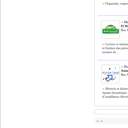
››
Organisée, respon
››
Me
El M
Ben A
››
Lecture et interp
et finition des pièc
normes de ...
››
Des
Amine
Ben A
››
Motivés et désir
équipe dynamique. M
d’installation élect
›› ››