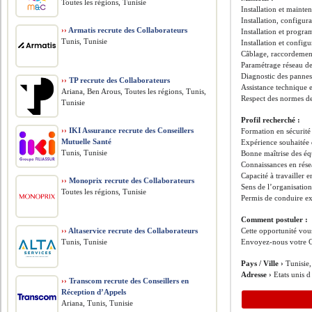
Toutes les régions, Tunisie
Installation et mainte
Installation, configu
››
Armatis recrute des Collaborateurs
Installation et progr
Tunis, Tunisie
Installation et config
Câblage, raccordement
Paramétrage réseau des
Diagnostic des pannes
››
TP recrute des Collaborateurs
Assistance technique e
Ariana, Ben Arous, Toutes les régions, Tunis,
Respect des normes de
Tunisie
Profil recherché :
››
IKI Assurance recrute des Conseillers
Formation en sécurité
Mutuelle Santé
Expérience souhaitée 
Tunis, Tunisie
Bonne maîtrise des éq
Connaissances en rése
Capacité à travailler 
››
Monoprix recrute des Collaborateurs
Sens de l’organisation
Toutes les régions, Tunisie
Permis de conduire ex
Comment postuler :
››
Altaservice recrute des Collaborateurs
Cette opportunité vous
Tunis, Tunisie
Envoyez-nous votre C
Pays / Ville ›
Tunisie,
Adresse ›
Etats unis d
››
Transcom recrute des Conseillers en
Réception d’Appels
Ariana, Tunis, Tunisie