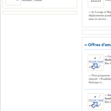
Monastir, Tunisie
››
de Levage et Maté
déplacements possib
mise en service ...
›› Offres d'e
››
Co
Herb
Ben A
››
Nous proposons : 
objectif. • Possibil
Participer à ...
››
Ass
Sync
Ben A