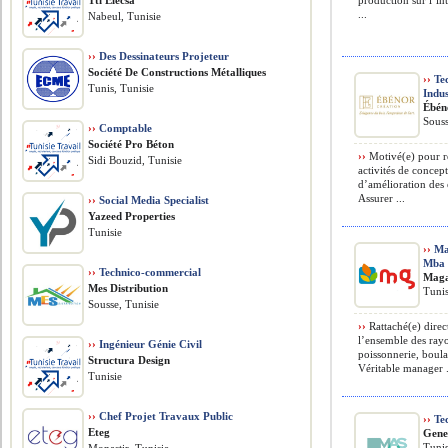
Tti Elecsa
production sur l’in
...
Nabeul, Tunisie
››
Des Dessinateurs Projeteur
Société De Constructions Métalliques
››
Tec
Tunis, Tunisie
Indus
Ébén
Souss
››
Comptable
Société Pro Béton
››
Motivé(e) pour re
Sidi Bouzid, Tunisie
activités de concep
d’amélioration des
Assurer ...
››
Social Media Specialist
Yazeed Properties
Tunisie
››
Man
Mba
››
Technico-commercial
Maga
Mes Distribution
Tunis
Sousse, Tunisie
››
Rattaché(e) direc
l’ensemble des ray
››
Ingénieur Génie Civil
poissonnerie, boulan
Structura Design
Véritable manager .
Tunisie
››
Chef Projet Travaux Public
››
Tec
Eteg
Gene
Tunis