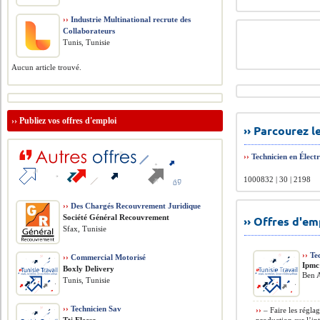
››
Industrie Multinational recrute des
Collaborateurs
Tunis, Tunisie
Aucun article trouvé.
››
Publiez vos offres d'emploi
›› Parcourez 
››
Technicien en Électr
1000832 | 30 | 2198
››
Des Chargés Recouvrement Juridique
Société Général Recouvrement
›› Offres d'e
Sfax, Tunisie
››
Tec
››
Commercial Motorisé
Ipmc
Boxly Delivery
Ben A
Tunis, Tunisie
››
Technicien Sav
››
– Faire les régla