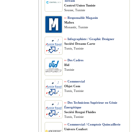
Terrain
Control Union Tunisie
Sousse, Tunisie
››
Responsable Magasin
Maltex
Monastir, Tunisie
››
Infographiste / Graphic Designer
Société Dreams Carte
Tunis, Tunisie
››
Des Cadres
Ifid
Tunisie
››
Commercial
Objet Com
Tunis, Tunisie
››
Des Techniciens Supérieur en Génie
Énergétique
Société Rezgui Fluides
Tunis, Tunisie
››
Commercial / Comptoir Quincaillerie
Univers Confort