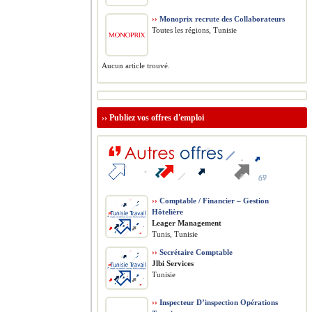
››
Monoprix recrute des Collaborateurs
Toutes les régions, Tunisie
Aucun article trouvé.
››
Publiez vos offres d'emploi
››
Comptable / Financier – Gestion
Hôtelière
Leager Management
Tunis, Tunisie
››
Secrétaire Comptable
Jlbi Services
Tunisie
››
Inspecteur D’inspection Opérations