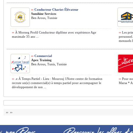
››
Conducteur Chariot Élévateur
Sunshine Services
Ben Arous, Tunisie
››
À Morneg Profil Conducteur diplôme avec expérience Age
››
Les prin
maximale 35 ans ...
personnel. 
mensuels li
››
Commercial
Apex Training
Ben Arous, Tunis, Tunisie
››
.e À Temps Partiel › Lieu : Mourouj 1Notre centre de formation
››
Pour nos
recrute un(e) commercial(e) à temps partiel pour accompagner le
Marsa * Azu
développement de son ...
›› ››