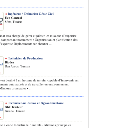
››
Ingénieur / Technicien Génie Civil
Evo Control
Sfax, Tunisie
dat sera chargé de gérer et piloter les missions d’expertise
 comprenant notamment : Organisation et planification des
’expertise Déplacements sur chantier ...
››
Technicien de Production
Biodex
Ben Arous, Tunisie
 est destiné à un homme de terrain, capable d’intervenir sur
ments automatisés et de travailler en environnement
Missions principales • ...
››
Technicien.ne Junior en Agroalimentaire
Abk Traiteur
Ariana, Tunisie
sé a Zone Industrielle Elmnihla › Missions principales :