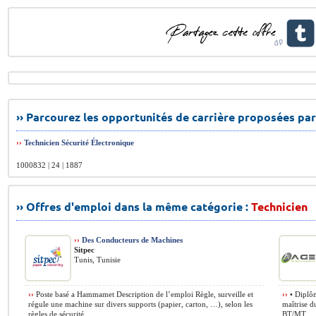
›› Parcourez les opportunités de carrière proposées par
››
Technicien Sécurité Électronique
1000832 | 24 | 1887
›› Offres d'emploi dans la même catégorie :
Technicien
››
Des Conducteurs de Machines
Sitpec
Tunis, Tunisie
››
Poste basé a Hammamet Description de l’emploi Règle, surveille et
››
• Diplôm
régule une machine sur divers supports (papier, carton, …), selon les
maîtrise 
règles de sécurité ...
BT/MT ...