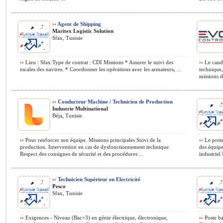
››
Agent de Shipping
Maritex Logistic Solution
Sfax, Tunisie
››
Lieu : Sfax Type de contrat : CDI Missions * Assurer le suivi des
››
Le candi
escales des navires. * Coordonner les opérations avec les armateurs, ...
technique,
missions d
››
Conducteur Machine / Technicien de Production
Industrie Multinational
Béja, Tunisie
››
Pour renforcer son équipe. Missions principales Suivi de la
››
Le poste
production. Intervention en cas de dysfonctionnement technique.
des équipe
Respect des consignes de sécurité et des procédures ...
industriel 
››
Technicien Supérieur en Electricité
Pesco
Sfax, Tunisie
››
Exigences - Niveau (Bac+3) en génie électrique, électronique,
››
Poste ba