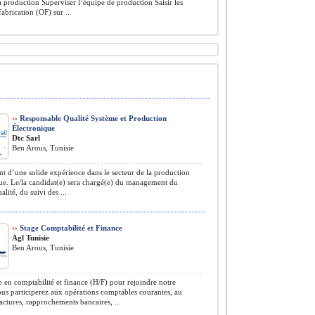
la production Superviser l’équipe de production Saisir les
fabrication (OF) sur ...
››
Responsable Qualité Système et Production
Électronique
Dtc Sarl
Ben Arous, Tunisie
t d’une solide expérience dans le secteur de la production
ue. Le/la candidat(e) sera chargé(e) du management du
lité, du suivi des ...
››
Stage Comptabilité et Finance
Agl Tunisie
Ben Arous, Tunisie
e en comptabilité et finance (H/F) pour rejoindre notre
us participerez aux opérations comptables courantes, au
factures, rapprochements bancaires, ...