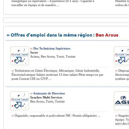
énergétique ou équivalent. - Expérience (0-1 ans) - Capacité à
Planifier 
travailler en équipe et de manière ...
ordres de 
›› Offres d'emploi dans la même région :
Ben Arous
››
Des Techniciens Supérieurs
Socer
Ariana, Ben Arous, Tunis, Tunisie
››
Techniciens en Génie Électrique, Mécanique, Génie Industrielle,
››
Disposan
Électromécanique Salaire motivant 13 éme salaire Plein temps ou par
électroniq
poste Contrat CDI ou CIVP ...
système qua
››
Assistante de Direction
Synchro Multi Services
Ben Arous, Tunis, Tunisie
››
Organisée, responsable et polyvalente NB : Permis obligatoire ...
››
Stagiair
équipe. Vo
suivi des 