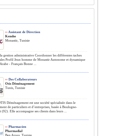
››
Assistant de Direction
Kensho
Monastir, Tunisie
la gestion administrative Coordonner les différentes taches
les Profil Jeun homme de Monastir Autonome et dynamique
 Arabe - Français Bonne ...
››
Des Collaborateurs
Otis Déménagement
Tunis, Tunisie
TIS Déménagement est une société spécialisée dans le
nt de particuliers et d’entreprises, basée à Boulogne-
t (92). Elle accompagne ses clients dans leurs ...
››
Pharmacien
Pharmadial
Ben Arous, Tunisie