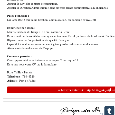
Assurer le suivi des contrats de prestations.
Assister la Direction Administrative dans diverses tâches administratives quotidiennes
Profil recherché :
Diplôme Bac›3 minimum (gestion, administration, ou domaine équivalent)
Expérience non exigée ;
Maîtrise parfaite du français, à l’oral comme à l’écrit
Bonne maîtrise des outils bureautiques, notamment Excel (tableaux de bord, suivi d’indica
Rigueur, sens de l’organisation et capacité d’analyse
Capacité à travailler en autonomie et à gérer plusieurs dossiers simultanément
Aisance relationnelle et esprit d’équipe
Comment postuler :
Cette opportunité vous intéresse et votre profil correspond ?
Envoyez-nous votre CV via le formulaire
Pays / Ville ›
Tunisie
Téléphone ›
71448520
Adresse ›
Port de Radés
أرسل سيرتك الذاتية
›› Envoyer votre CV ››
‹‹ 