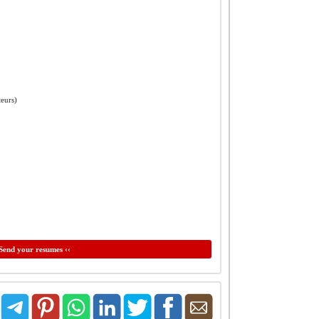
teurs)
Send your resumes ‹‹