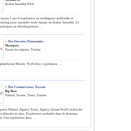
Arabie Saoudite KSA
moins 3 ans d’expérience en intelligence artificielle et
arning pour rejoindre notre équipe en Arabie Saoudite. Le
articipera au développement ...
››
Des Ouvriers Poissonnier
Monoprix
Toutes les régions, Tunisie
plateforme Marrée. Profil Avec expérience. ...
››
Des Commerciaux Terrain
Big Boss
Nabeul, Sousse, Tunis, Tunisie
ence Nabeul, Agence Tunis, Agence Sousse Profil recherché
ccalauréat ou plus. Expérience souhaitée dans le domaine
. Une expérience dans ...