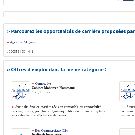
›› Parcourez les opportunités de carrière proposées par
››
Agent de Magasin
1000356 | 39 | 441
›› Offres d'emploi dans la même catégorie :
››
Comptable
Cabinet Mohamed Hammami
Sfax, Tunisie
››
Jeune diplômé en mastère révision comptable ou comptabilité,
››
– Assure
sérieux, motivé, ponctuel et dynamique Mission - Tenue comptable,
communicat
saisie des factures d’achats et de ventes ...
maquettes 
››
Des Commerciaux B2c
Declitech Innovation