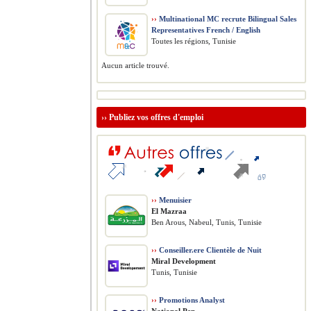
››
Multinational MC recrute Bilingual Sales
Representatives French / English
Toutes les régions, Tunisie
Aucun article trouvé.
››
Publiez vos offres d'emploi
››
Menuisier
El Mazraa
Ben Arous, Nabeul, Tunis, Tunisie
››
Conseiller.ere Clientèle de Nuit
Miral Development
Tunis, Tunisie
››
Promotions Analyst