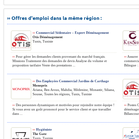
›› Offres d'emploi dans la même région :
››
Commercial Sédentaire – Expert Déménagement
Otis Déménagement
Tunis, Tunisie
››
Pour gérer les demandes clients provenant du marché français.
››
Assurer 
Missions Traitement des demandes de devis Analyse du volume et
commercia
proposition tarifaire Vente des prestations ...
Bilingue :
››
Des Employées Commercial Jardins de Carthage
Monoprix
Ariana, Ben Arous, Mahdia, Médenine, Monastir, Siliana,
Sousse, Toutes les régions, Tunis, Tunisie
››
Des personnes dynamiques et motivées pour rejoindre notre équipe !
››
Postes O
Si vous avez un goût prononcé pour le service client et que travailler
déménageme
dans ...
Billancour
››
Hygiéniste
The Gate
Tunis, Tunisie