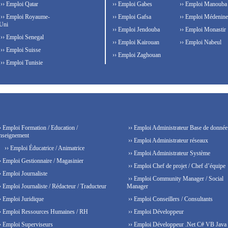
›› Emploi Qatar
›› Emploi Gabes
›› Emploi Manouba
›› Emploi Royaume-
›› Emploi Gafsa
›› Emploi Médenine
Uni
›› Emploi Jendouba
›› Emploi Monastir
›› Emploi Senegal
›› Emploi Kairouan
›› Emploi Nabeul
›› Emploi Suisse
›› Emploi Zaghouan
›› Emploi Tunisie
› Emploi Formation / Education /
›› Emploi Administrateur Base de donnée
nseignement
›› Emploi Administrateur réseaux
›› Emploi Éducatrice / Animatrice
›› Emploi Administrateur Système
› Emploi Gestionnaire / Magasinier
›› Emploi Chef de projet / Chef d’équipe
› Emploi Journaliste
›› Emploi Community Manager / Social
› Emploi Journaliste / Rédacteur / Traducteur
Manager
› Emploi Juridique
›› Emploi Conseillers / Consultants
› Emploi Ressources Humaines / RH
›› Emploi Développeur
› Emploi Superviseurs
›› Emploi Développeur .Net C# VB Java