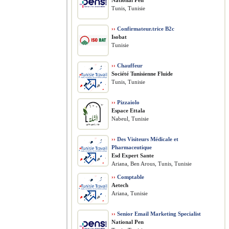
National Pen
Tunis, Tunisie
››
Confirmateur.trice B2c
Isobat
Tunisie
››
Chauffeur
Société Tunisienne Fluide
Tunis, Tunisie
››
Pizzaiolo
Espace Ettala
Nabeul, Tunisie
››
Des Visiteurs Médicale et
Pharmaceutique
Esd Expert Sante
Ariana, Ben Arous, Tunis, Tunisie
››
Comptable
Aetech
Ariana, Tunisie
››
Senior Email Marketing Specialist
National Pen