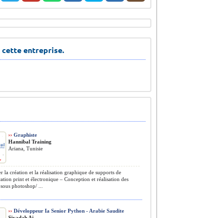
 cette entreprise.
››
Graphiste
Hannibal Training
Ariana, Tunisie
r la création et la réalisation graphique de supports de
ion print et électronique – Conception et réalisation des
sous photoshop/ ...
››
Développeur Ia Senior Python - Arabie Saudite
Siyadah Ai