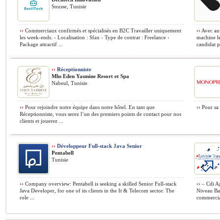
Sousse, Tunisie
››
Commerciaux confirmés et spécialisés en B2C Travailler uniquement
››
Avec au 
les week-ends. › Localisation : Sfax › Type de contrat : Freelance ›
machine le
Package attractif ...
candidat p
››
Réceptionniste
Mhs Eden Yasmine Resort et Spa
Nabeul, Tunisie
››
Pour rejoindre notre équipe dans notre hôtel. En tant que
››
Pour sa 
Réceptionniste, vous serez l’un des premiers points de contact pour nos
clients et jouerez ...
››
Développeur Full-stack Java Senior
Pentabell
Tunisie
››
Company overview: Pentabell is seeking a skilled Senior Full-stack
››
– Cdi Ag
Java Developer, for one of its clients in the It & Telecom sector. The
Niveau Ba
role ...
commercial