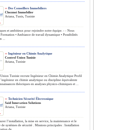
››
Des Conseillers Immobiliers
Chezmoi Immobilier
Ariana, Tunis, Tunisie
es et ambitieux pour rejoindre notre équipe. ›️ › Nous
• Formation • Ambiance de travail dynamique • Possibilités
n ...
››
Ingénieur en Chimie Analytique
Control Union Tunisie
Ariana, Tunisie
Union Tunisie recrute Ingénieur en Chimie Analytique Profil
ingénieur en chimie analytique ou discipline équivalente
nnaissances théoriques en analyses physico-chimiques et ...
››
Technicien Sécurité Électronique
Said Innovation Solutions
Ariana, Tunisie
rer l’installation, la mise en service, la maintenance et le
de systèmes de sécurité . Missions principales : Installation
ation de ...