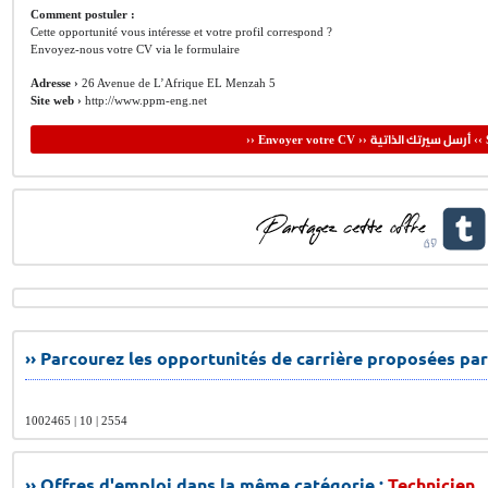
Comment postuler :
Cette opportunité vous intéresse et votre profil correspond ?
Envoyez-nous votre CV via le formulaire
Adresse ›
26 Avenue de L’Afrique EL Menzah 5
Site web ›
http://www.ppm-eng.net
أرسل سيرتك الذاتية
›› Envoyer votre CV ››
‹‹ 
›› Parcourez les opportunités de carrière proposées par
1002465 | 10 | 2554
›› Offres d'emploi dans la même catégorie :
Technicien