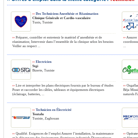
››
Des Techniciens Anesthésie et Réanimation
Clinique Générale et Cardio-vasculaire
Tunis, Tunisie
››
Préparer, contrôler et entretenir le matériel d’anesthésie et de
››
Assurer l
réanimation; Intervenir dans l’ensemble de la clinique selon les besoins
coordonner
Veiller au respect ...
...
››
Electricien
Stgi
Bizerte, Tunisie
››
Lire et interpréter les plans électriques fournis par le bureau d’études
››
Orgaflam
Poser et raccorder les câbles, tableaux et équipements électriques
Béja Miss
(éclairage, batteries, ...
naturels F
››
Technicien en Électricité
Toutalu
Tunisie, Zaghouan
››
Qualifié. Exigences de l’emploi Assurer l’installation, la maintenance
››
Opérateu
et le dépannage des équipements électriques industriels Diagnostiquer
et démarre