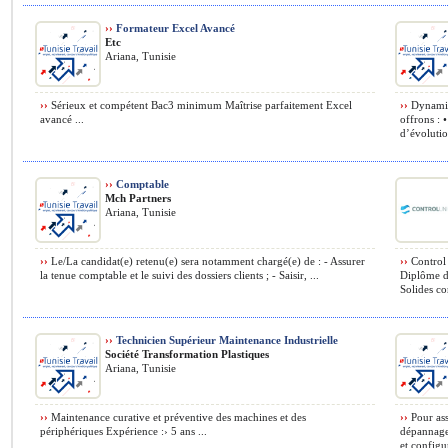
››
Formateur Excel Avancé
Etc
Ariana, Tunisie
››
Sérieux et compétent Bac3 minimum Maîtrise parfaitement Excel
››
Dynamiqu
avancé ...
offrons : 
d’évolutio
››
Comptable
Mch Partners
Ariana, Tunisie
››
Le/La candidat(e) retenu(e) sera notamment chargé(e) de : - Assurer
››
Control 
la tenue comptable et le suivi des dossiers clients ; - Saisir, ...
Diplôme d’
Solides co
››
Technicien Supérieur Maintenance Industrielle
Société Transformation Plastiques
Ariana, Tunisie
››
Maintenance curative et préventive des machines et des
››
Pour assu
périphériques Expérience :› 5 ans ...
dépannage 
et configur