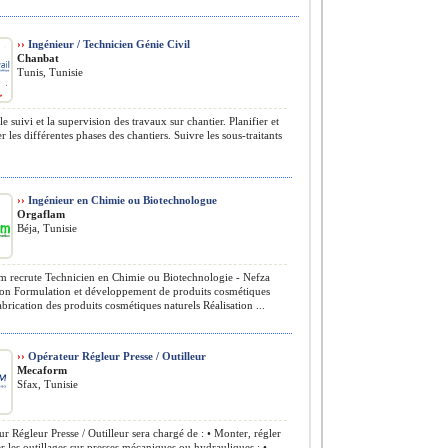
››
Ingénieur / Technicien Génie Civil
Chanbat
Tunis, Tunisie
e suivi et la supervision des travaux sur chantier. Planifier et
 les différentes phases des chantiers. Suivre les sous-traitants
››
Ingénieur en Chimie ou Biotechnologue
Orgaflam
Béja, Tunisie
 recrute Technicien en Chimie ou Biotechnologie - Nefza
ion Formulation et développement de produits cosmétiques
abrication des produits cosmétiques naturels Réalisation ...
››
Opérateur Régleur Presse / Outilleur
Mecaform
Sfax, Tunisie
r Régleur Presse / Outilleur sera chargé de : • Monter, régler
r les outillages sur presses mécaniques ou hydrauliques ; • ...