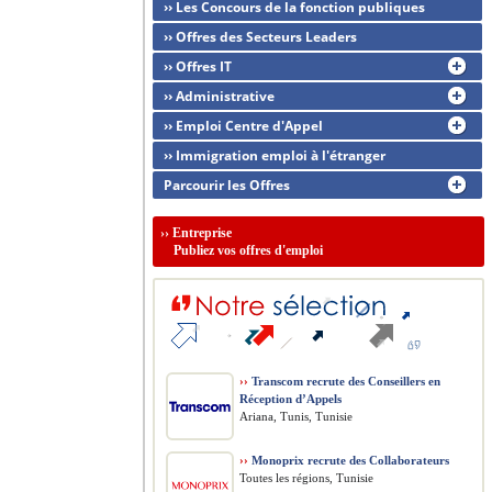
›› Les Concours de la fonction publiques
›› Offres des Secteurs Leaders
›› Offres IT
›› Administrative
›› Emploi Centre d'Appel
›› Immigration emploi à l'étranger
Parcourir les Offres
››
Entreprise
Publiez vos offres d'emploi
››
Transcom recrute des Conseillers en
Réception d’Appels
Ariana, Tunis, Tunisie
››
Monoprix recrute des Collaborateurs
Toutes les régions, Tunisie