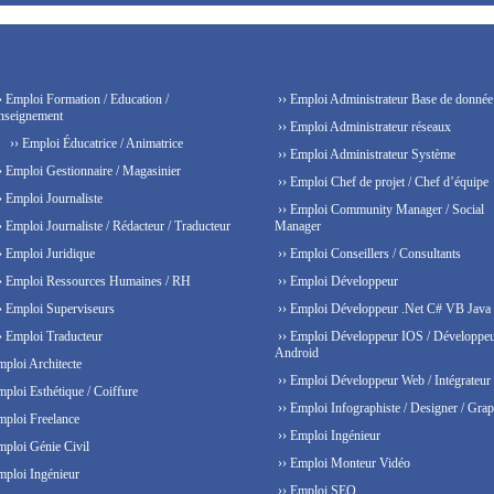
› Emploi Formation / Education /
›› Emploi Administrateur Base de donnée
nseignement
›› Emploi Administrateur réseaux
›› Emploi Éducatrice / Animatrice
›› Emploi Administrateur Système
› Emploi Gestionnaire / Magasinier
›› Emploi Chef de projet / Chef d’équipe
› Emploi Journaliste
›› Emploi Community Manager / Social
› Emploi Journaliste / Rédacteur / Traducteur
Manager
› Emploi Juridique
›› Emploi Conseillers / Consultants
› Emploi Ressources Humaines / RH
›› Emploi Développeur
› Emploi Superviseurs
›› Emploi Développeur .Net C# VB Java
› Emploi Traducteur
›› Emploi Développeur IOS / Développe
Android
mploi Architecte
›› Emploi Développeur Web / Intégrateur
mploi Esthétique / Coiffure
›› Emploi Infographiste / Designer / Grap
mploi Freelance
›› Emploi Ingénieur
mploi Génie Civil
›› Emploi Monteur Vidéo
mploi Ingénieur
›› Emploi SEO