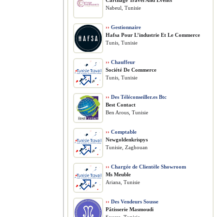
Carthage Travel And Events
Nabeul, Tunisie
››
Gestionnaire
Hafsa Pour L’industrie Et Le Commerce
Tunis, Tunisie
››
Chauffeur
Société De Commerce
Tunis, Tunisie
››
Des Téléconseiller.es Btc
Best Contact
Ben Arous, Tunisie
››
Comptable
Newgoldenkrispys
Tunisie, Zaghouan
››
Chargée de Clientèle Showroom
Ms Meuble
Ariana, Tunisie
››
Des Vendeurs Sousse
Pâtisserie Masmoudi