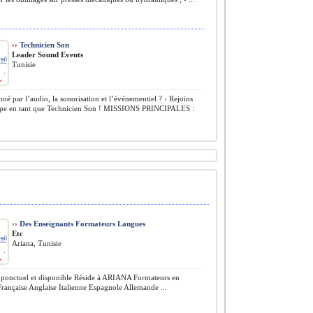
››
Technicien Son
Leader Sound Events
Tunisie
nné par l’audio, la sonorisation et l’événementiel ? › Rejoins
ipe en tant que Technicien Son ! MISSIONS PRINCIPALES :
››
Des Enseignants Formateurs Langues
Etc
Ariana, Tunisie
ponctuel et disponible Réside à ARIANA Formateurs en
Française Anglaise Italienne Espagnole Allemande ...