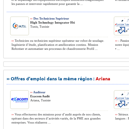
les pannes et intervenir rapidement pour garantir la ...
››
Des Techniciens Supérieur
High Technology Integrator Hti
Tunis, Tunisie
››
Technicien ou technicien supérieur opérateur sur robot de soudage.
››
› Passio
Ingénierie d’étude, planification et amélioration continu. Mission
notre équ
Robotiser et automatiser ses processus de chaudronnerie Profil ...
• ...
›› Offres d'emploi dans la même région :
Ariana
››
Auditeur
Exacom Audit
Ariana, Tunisie
››
Vous effectuerez des missions pour d’audit auprès de nos clients,
››
Sérieux 
opérant dans des secteurs d’activités variés, de la PME aux grandes
langues : 
entreprises. Vous réaliserez ...