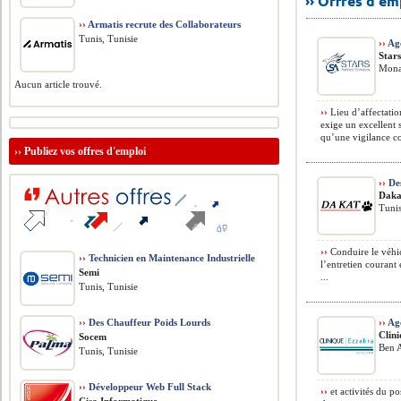
›› Offres d'e
››
Armatis recrute des Collaborateurs
Tunis, Tunisie
››
Age
Stars
Monas
Aucun article trouvé.
››
Lieu d’affectatio
exige un excellent 
qu’une vigilance co
››
Publiez vos offres d'emploi
››
De
Daka
Tunis
››
Conduire le véhic
››
Technicien en Maintenance Industrielle
l’entretien courant 
Semi
...
Tunis, Tunisie
››
Des Chauffeur Poids Lourds
››
Age
Clin
Socem
Ben A
Tunis, Tunisie
››
Développeur Web Full Stack
››
et activités du po