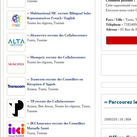
Comment postuler :
Tunisie
Cette opportunité vous
Envoyez-nous votre C
››
Multinational MC recrute Bilingual Sales
Representatives French / English
Pays / Ville ›
Tunis, T
Toutes les régions, Tunisie
Téléphone ›
7185409
Adresse ›
05 Rue de Fe
››
Altaservice recrute des Collaborateurs
Tunis, Tunisie
››
Monoprix recrute des Collaborateurs
Toutes les régions, Tunisie
››
Transcom recrute des Conseillers en
Réception d’Appels
Ariana, Tunis, Tunisie
›› Parcourez 
››
TP recrute des Collaborateurs
Ariana, Ben Arous, Toutes les régions, Tunis,
Tunisie
1000310 | 16 | 804
››
IKI Assurance recrute des Conseillers
Mutuelle Santé
Tunis, Tunisie