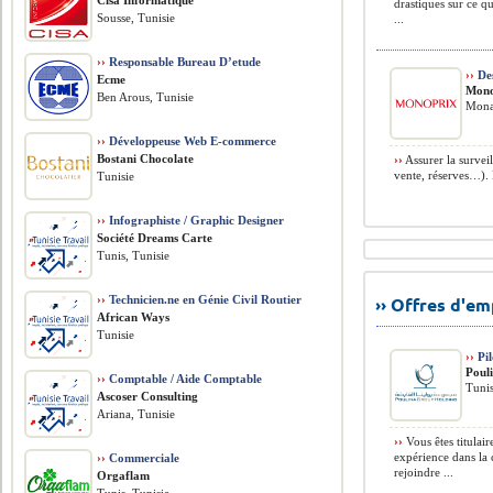
Cisa Informatique
drastiques sur ce q
Sousse, Tunisie
...
››
Responsable Bureau D’etude
››
Des
Ecme
Mono
Ben Arous, Tunisie
Monas
››
Développeuse Web E-commerce
Bostani Chocolate
››
Assurer la surveil
vente, réserves…). 
Tunisie
››
Infographiste / Graphic Designer
Société Dreams Carte
Tunis, Tunisie
››
Technicien.ne en Génie Civil Routier
›› Offres d'e
African Ways
Tunisie
››
Pil
Poul
››
Comptable / Aide Comptable
Tunis
Ascoser Consulting
Ariana, Tunisie
››
Vous êtes titulai
expérience dans la 
››
Commerciale
rejoindre ...
Orgaflam