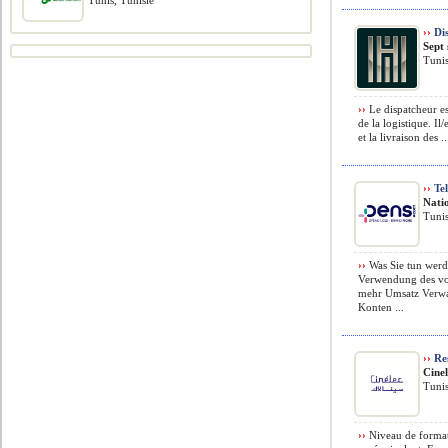
Tunis, Tunisie
››
Dis
Sept 
Tunis
››
Le dispatcheur est
de la logistique. I
et la livraison des ..
››
Te
Nati
Tunis
››
Was Sie tun werd
Verwendung des vo
mehr Umsatz Verwa
Konten ...
››
Re
Cine
Tunis
››
Niveau de format