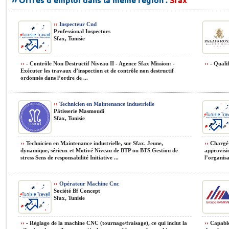
››
Inspecteur Cnd
Professional Inspectors
Sfax, Tunisie
››
- Contrôle Non Destructif Niveau II - Agence Sfax Mission: -
››
- Qualif
Exécuter les travaux d’inspection et de contrôle non destructif
ordonnés dans l’ordre de ...
››
Technicien en Maintenance Industrielle
Pâtisserie Masmoudi
Sfax, Tunisie
››
Technicien en Maintenance industrielle, sur Sfax. Jeune,
››
Chargé 
dynamique, sérieux et Motivé Niveau de BTP ou BTS Gestion de
approvisio
stress Sens de responsabilité Initiative ...
l’organisa
››
Opérateur Machine Cnc
Société Bf Concept
Sfax, Tunisie
››
- Réglage de la machine CNC (tournage/fraisage), ce qui inclut la
››
Capable