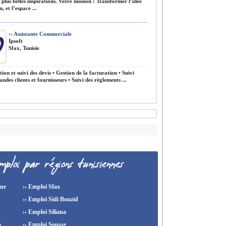
 plus belles inspirations. Votre mission : Transformer l’idée
, et l’espace ...
››
Assistante Commerciale
Ipsoft
Sfax, Tunisie
ion et suivi des devis • Gestion de la facturation • Suivi
des clients et fournisseurs • Suivi des règlements ...
ine
›› Emploi Sfax
›› Emploi Sidi Bouzid
›› Emploi Siliana
a
›› Emploi Sousse