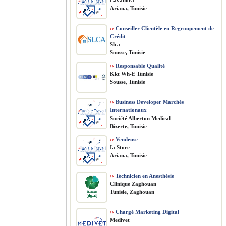
Lavadora
Ariana, Tunisie
››
Conseiller Clientèle en Regroupement de
Crédit
Slca
Sousse, Tunisie
››
Responsable Qualité
Kkt Wh-E Tunisie
Sousse, Tunisie
››
Business Developer Marchés
Internationaux
Société Alberton Medical
Bizerte, Tunisie
››
Vendeuse
Ia Store
Ariana, Tunisie
››
Technicien en Anesthésie
Clinique Zaghouan
Tunisie, Zaghouan
››
Chargé Marketing Digital
Medivet