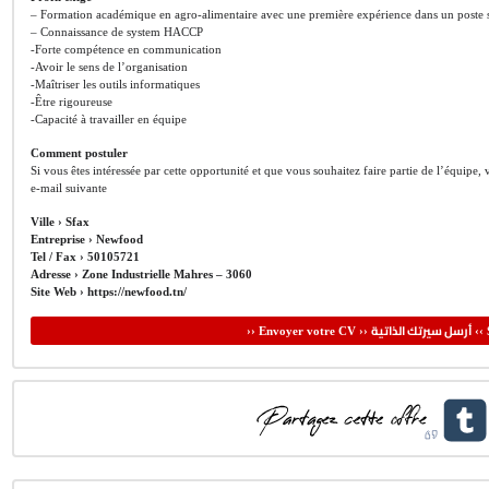
– Formation académique en agro-alimentaire avec une première expérience dans un poste sim
– Connaissance de system HACCP
-Forte compétence en communication
-Avoir le sens de l’organisation
-Maîtriser les outils informatiques
-Être rigoureuse
-Capacité à travailler en équipe
Comment postuler
Si vous êtes intéressée par cette opportunité et que vous souhaitez faire partie de l’équipe
e-mail suivante
Ville ›
Sfax
Entreprise ›
Newfood
Tel / Fax ›
50105721
Adresse ›
Zone Industrielle Mahres – 3060
Site Web ›
https://newfood.tn/
أرسل سيرتك الذاتية
›› Envoyer votre CV ››
‹‹ 