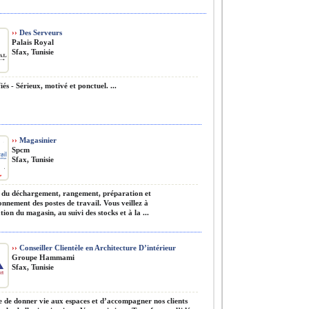
››
Des Serveurs
Palais Royal
Sfax, Tunisie
iés - Sérieux, motivé et ponctuel. ...
››
Magasinier
Spcm
Sfax, Tunisie
du déchargement, rangement, préparation et
nnement des postes de travail. Vous veillez à
tion du magasin, au suivi des stocks et à la ...
››
Conseiller Clientèle en Architecture D’intérieur
Groupe Hammami
Sfax, Tunisie
 de donner vie aux espaces et d’accompagner nos clients