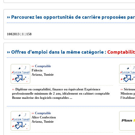
›› Parcourez les opportunités de carrière proposées par
1002813 | 1 | 158
›› Offres d'emploi dans la même catégorie :
Comptabilit
››
Comptable
Fidexia
Ariana, Tunisie
››
Diplôme en comptabilité, finance ou équivalent Expérience
››
Sérieuse
professionnelle minimum de 2 ans, idéalement en cabinet comptable
Missions p
Bonne maîtrise des logiciels comptables ...
l’établiss
››
Comptable
Alice Confection
Ariana, Tunisie