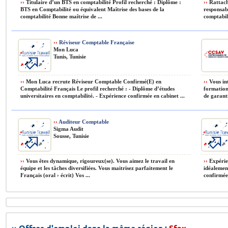
››
Titulaire d’un BTS en comptabilité Profil recherché : Diplôme :
››
Rattaché
BTS en Comptabilité ou équivalent Maîtrise des bases de la
responsabl
comptabilité Bonne maîtrise de ...
comptabilit
››
Réviseur Comptable Française
Mon Luca
Tunis, Tunisie
››
Mon Luca recrute Réviseur Comptable Confirmé(E) en
››
Vous int
Comptabilité Français Le profil recherché : - Diplôme d’études
formation
universitaires en comptabilité. - Expérience confirmée en cabinet ...
de garanti
››
Auditeur Comptable
Sigma Audit
Sousse, Tunisie
››
Vous êtes dynamique, rigoureux(se). Vous aimez le travail en
››
Expérien
équipe et les tâches diversifiées. Vous maitrisez parfaitement le
idéalement
Français (oral › écrit) Vos ...
confirmée
›› Offres d'emploi dans la même région :
Sfax