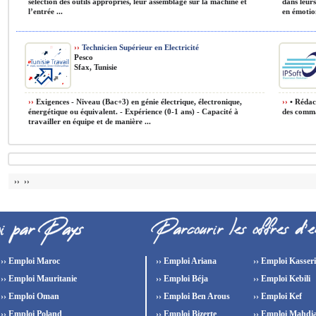
sélection des outils appropriés, leur assemblage sur la machine et
dans leurs
l’entrée ...
en émotion
››
Technicien Supérieur en Electricité
Pesco
Sfax, Tunisie
››
Exigences - Niveau (Bac+3) en génie électrique, électronique,
››
• Rédact
énergétique ou équivalent. - Expérience (0-1 ans) - Capacité à
des comman
travailler en équipe et de manière ...
›› ››
›› Emploi Maroc
›› Emploi Ariana
›› Emploi Kasser
›› Emploi Mauritanie
›› Emploi Béja
›› Emploi Kebili
›› Emploi Oman
›› Emploi Ben Arous
›› Emploi Kef
›› Emploi Poland
›› Emploi Bizerte
›› Emploi Mahdi