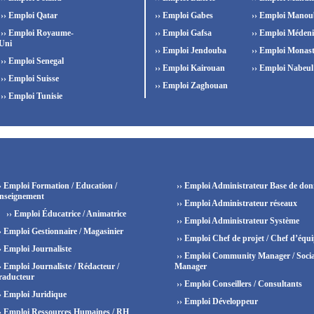
›› Emploi Qatar
›› Emploi Gabes
›› Emploi Manou
›› Emploi Royaume-
›› Emploi Gafsa
›› Emploi Méden
Uni
›› Emploi Jendouba
›› Emploi Monast
›› Emploi Senegal
›› Emploi Kairouan
›› Emploi Nabeul
›› Emploi Suisse
›› Emploi Zaghouan
›› Emploi Tunisie
› Emploi Formation / Education /
›› Emploi Administrateur Base de don
nseignement
›› Emploi Administrateur réseaux
›› Emploi Éducatrice / Animatrice
›› Emploi Administrateur Système
› Emploi Gestionnaire / Magasinier
›› Emploi Chef de projet / Chef d’équ
› Emploi Journaliste
›› Emploi Community Manager / Socia
› Emploi Journaliste / Rédacteur /
Manager
raducteur
›› Emploi Conseillers / Consultants
› Emploi Juridique
›› Emploi Développeur
› Emploi Ressources Humaines / RH