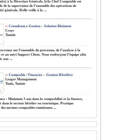
(e) à la Direction Générale, le/la Chef Comptable est
e de la supervision de l’ensemble des opérations de
é générale. Il/elle veille à la ...
››
Consultant.e Gestion – Solution Bâtiment
Ccsav
Tunisie
ervenez sur l’ensemble du processus, de l’analyse à la
 et au suivi Support Client. Nous renforçons l’équipe afin
r aux ...
››
Comptable / Financier – Gestion Hôtelière
Leager Management
Tunis, Tunisie
ce : Minimum 3 ans dans la comptabilité et la finance,
 dans le secteur hôtelier ou touristique. Pratique
 des normes comptables tunisiennes ...