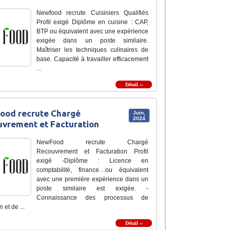
Newfood recrute Cuisiniers Qualifiés
Profil exigé Diplôme en cuisine : CAP,
BTP ou équivalent avec une expérience
exigée dans un poste similaire.
Maîtriser les techniques culinaires de
base. Capacité à travailler efficacement
...
Détail ››
ood recrute Chargé
Juin,
2024
vrement et Facturation
NewFood recrute Chargé
Recouvrement et Facturation Profil
exigé -Diplôme : Licence en
comptabilité, finance…ou équivalent
avec une première expérience dans un
poste similaire est exigée. -
Connaissance des processus de
n et de ...
Détail ››