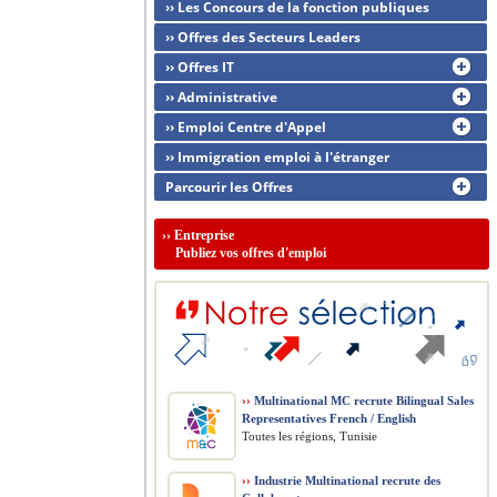
›› Les Concours de la fonction publiques
›› Offres des Secteurs Leaders
›› Offres IT
›› Administrative
›› Emploi Centre d'Appel
›› Immigration emploi à l'étranger
Parcourir les Offres
››
Entreprise
Publiez vos offres d'emploi
››
Multinational MC recrute Bilingual Sales
Representatives French / English
Toutes les régions, Tunisie
››
Industrie Multinational recrute des