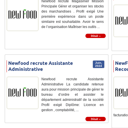
Newfood recrute Magasinier Mission
Principale Gérer et organiser les stocks
des marchandises . Profil exigé Une
première expérience dans un poste
similaire est souhaitable. Avoir le sens
de l’organisation Maîtriser les outils ...
Détail ››
Newfood recrute Assistante
NewF
Juin,
2024
Administrative
Recou
Newfood recrute Assistante
Administrative La candidate retenue
aura pour mission principale de gérer le
bureau d’ordre et assister le
département administratif de la société
Profil exigé Diplôme: Licence en
gestion , comptabilité, ...
facturatio
Détail ››