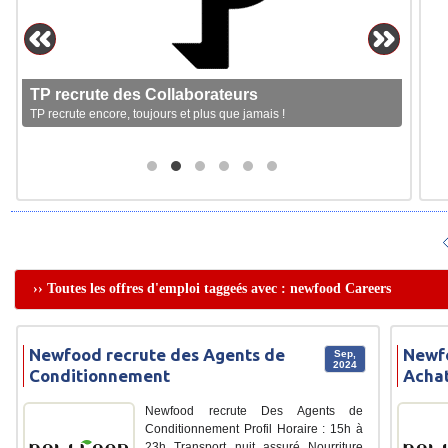
TP recrute des Collaborateurs
TP recrute encore, toujours et plus que jamais !
›› Toutes les offres d'emploi taggeés avec : newfood Careers
Newfood recrute des Agents de
Newfo
Sep,
2024
Conditionnement
Acha
Newfood recrute Des Agents de
Conditionnement Profil Horaire : 15h à
23h Transport nuit assuré Nourriture