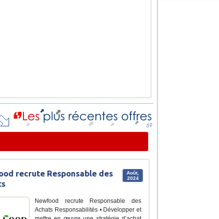
od recrute Responsable des
Août,
2024
ts
Newfood recrute Responsable des
Achats Responsabilités • Développer et
mettre en œuvre une stratégie d’achat