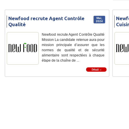
Newfood recrute Agent Contrôle
Newf
Mai,
2024
Qualité
Cuisi
Newfood recrute Agent Contrôle Qualité
Mission La candidate retenue aura pour
mission principale d’assurer que les
normes de qualité et de sécurité
alimentaire sont respectées à chaque
étape de la chaîne de ...
Détail ››