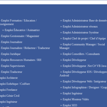
› Emploi Formation / Education /
›› Emploi Administrateur Base de donnée
nseignement
›› Emploi Administrateur réseaux
›› Emploi Éducatrice / Animatrice
›› Emploi Administrateur Système
› Emploi Gestionnaire / Magasinier
›› Emploi Chef de projet / Chef d’équipe
› Emploi Journaliste
›› Emploi Community Manager / Social
› Emploi Journaliste / Rédacteur / Traducteur
Manager
› Emploi Juridique
›› Emploi Conseillers / Consultants
› Emploi Ressources Humaines / RH
›› Emploi Développeur
› Emploi Superviseurs
›› Emploi Développeur .Net C# VB Java
› Emploi Traducteur
›› Emploi Développeur IOS / Développe
Android
mploi Architecte
›› Emploi Développeur Web / Intégrateur
mploi Esthétique / Coiffure
›› Emploi Infographiste / Designer / Grap
mploi Freelance
›› Emploi Ingénieur
mploi Génie Civil
›› Emploi Monteur Vidéo
mploi Ingénieur
›› Emploi SEO