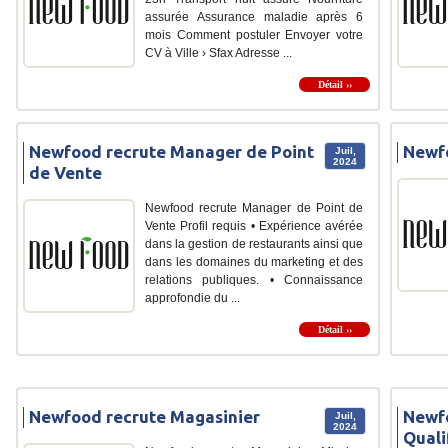
assurée Assurance maladie après 6
mois Comment postuler Envoyer votre
CV à Ville › Sfax Adresse ...
Détail ››
Newfood recrute Manager de Point
Newf
Juil,
2024
de Vente
Newfood recrute Manager de Point de
Vente Profil requis • Expérience avérée
dans la gestion de restaurants ainsi que
dans les domaines du marketing et des
relations publiques. • Connaissance
approfondie du ...
Détail ››
Newfood recrute Magasinier
Newfo
Juil,
2024
Quali