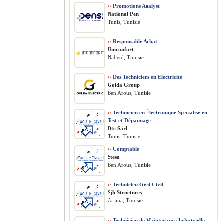
››
Promotions Analyst
National Pen
Tunis, Tunisie
››
Responsable Achat
Uniconfort
Nabeul, Tunisie
››
Des Techniciens en Electricité
Golda Group
Ben Arous, Tunisie
››
Technicien en Électronique Spécialisé en
Test et Dépannage
Dtc Sarl
Tunis, Tunisie
››
Comptable
Stesa
Ben Arous, Tunisie
››
Technicien Géni Civil
Sjh Structures
Ariana, Tunisie
››
Technicien de Maintenance Industrielle