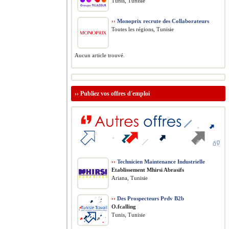
Tunis, Tunisie
››
Monoprix recrute des Collaborateurs
Toutes les régions, Tunisie
Aucun article trouvé.
››
Publiez vos offres d'emploi
››
Technicien Maintenance Industrielle
Etablissement Mhirsi Abrasifs
Ariana, Tunisie
››
Des Prospecteurs Prdv B2b
O.fcalling
Tunis, Tunisie