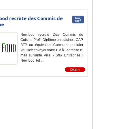
ood recrute des Commis de
Mai,
2024
ne
Newfood recrute Des Commis de
Cuisine Profil Diplôme en cuisine : CAP,
BTP ou équivalent Comment postuler
Veuillez envoyer votre CV à l’adresse e-
mail suivante Ville › Sfax Entreprise ›
Newfood Tel ...
Détail ››