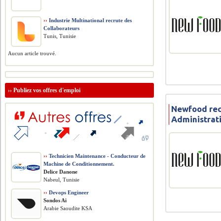
››
Industrie Multinational recrute des
Collaborateurs
Tunis, Tunisie
Aucun article trouvé.
››
Publiez vos offres d'emploi
Newfood rec
Administrat
››
Technicien Maintenance - Conducteur de
Machine de Conditionnement.
Delice Danone
Nabeul, Tunisie
››
Devops Engineer
Sondos Ai
Arabie Saoudite KSA