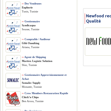
››
Des Vendeuses
Euphorie
Tunis, Tunisie
Newfood rec
Qualité
››
Gestionnaire
Syndicaqua
Sousse, Tunisie
››
Comptable / Auditeur
Gbh Onsulting
Ariana, Tunisie
››
Agent de Shipping
Maritex Logistic Solution
Sfax, Tunisie
››
Gestionnaire Approvisionnement et
Achat
Somalec Supply
Monastir, Tunisie
››
Crew Members Restauration Rapide
Chick’n Chips
Ben Arous, Tunisie