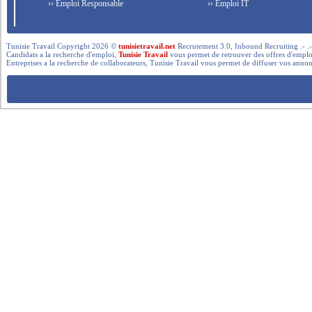
›› Emploi Responsable
›› Emploi IT
Tunisie Travail Copyright 2026 ©
tunisietravail.net
Recrutement 3.0, Inbound Recruiting .- .-.. --- 
Candidats a la recherche d'emploi,
Tunisie Travail
vous permet de retrouver des offres d'emploi 
Entreprises a la recherche de collaborateurs, Tunisie Travail vous permet de diffuser vos annon