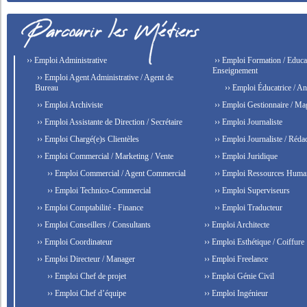
›› Emploi Administrative
›› Emploi Formation / Educat
Enseignement
›› Emploi Agent Administrative / Agent de
Bureau
›› Emploi Éducatrice / An
›› Emploi Archiviste
›› Emploi Gestionnaire / Ma
›› Emploi Assistante de Direction / Secrétaire
›› Emploi Journaliste
›› Emploi Chargé(e)s Clientèles
›› Emploi Journaliste / Rédac
›› Emploi Commercial / Marketing / Vente
›› Emploi Juridique
›› Emploi Commercial / Agent Commercial
›› Emploi Ressources Huma
›› Emploi Technico-Commercial
›› Emploi Superviseurs
›› Emploi Comptabilité - Finance
›› Emploi Traducteur
›› Emploi Conseillers / Consultants
›› Emploi Architecte
›› Emploi Coordinateur
›› Emploi Esthétique / Coiffure
›› Emploi Directeur / Manager
›› Emploi Freelance
›› Emploi Chef de projet
›› Emploi Génie Civil
›› Emploi Chef d’équipe
›› Emploi Ingénieur