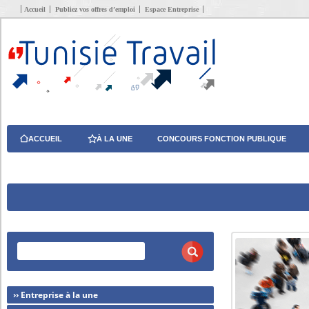
Accueil
Publiez vos offres d’emploi
Espace Entreprise
ACCUEIL
À LA UNE
CONCOURS FONCTION PUBLIQUE
›› Entreprise à la une