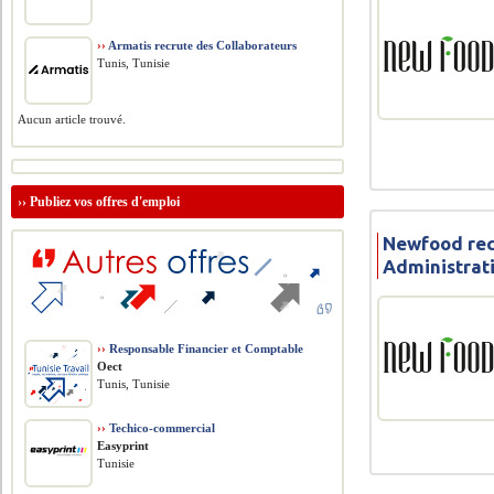
››
Armatis recrute des Collaborateurs
Tunis, Tunisie
Aucun article trouvé.
››
Publiez vos offres d'emploi
Newfood rec
Administrat
››
Responsable Financier et Comptable
Oect
Tunis, Tunisie
››
Techico-commercial
Easyprint
Tunisie