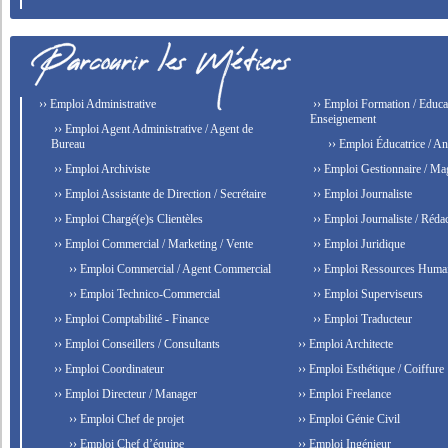
›› Emploi Administrative
›› Emploi Formation / Educat
Enseignement
›› Emploi Agent Administrative / Agent de
Bureau
›› Emploi Éducatrice / An
›› Emploi Archiviste
›› Emploi Gestionnaire / Ma
›› Emploi Assistante de Direction / Secrétaire
›› Emploi Journaliste
›› Emploi Chargé(e)s Clientèles
›› Emploi Journaliste / Rédac
›› Emploi Commercial / Marketing / Vente
›› Emploi Juridique
›› Emploi Commercial / Agent Commercial
›› Emploi Ressources Huma
›› Emploi Technico-Commercial
›› Emploi Superviseurs
›› Emploi Comptabilité - Finance
›› Emploi Traducteur
›› Emploi Conseillers / Consultants
›› Emploi Architecte
›› Emploi Coordinateur
›› Emploi Esthétique / Coiffure
›› Emploi Directeur / Manager
›› Emploi Freelance
›› Emploi Chef de projet
›› Emploi Génie Civil
›› Emploi Chef d’équipe
›› Emploi Ingénieur