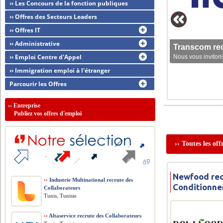
›› Les Concours de la fonction publiques
›› Offres des Secteurs Leaders
›› Offres IT
›› Administrative
Transcom rec
›› Emploi Centre d'Appel
Nous vous invitons
›› Immigration emploi à l'étranger
Parcourir les Offres
››
Entreprise
Publiez vos offres d'emploi
›› Toutes les of
Newfood rec
››
Industrie Multinational recrute des
Conditionn
Collaborateurs
Tunis, Tunisie
››
Altaservice recrute des Collaborateurs