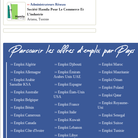
››
Administrateurs Réseau
Société Hamila Pour Le Commerce Et
L’industrie
Ariana, Tunisie
›› Emploi Algérie
›› Emploi Djibouti
›› Emploi Maroc
›› Emploi Allemagne
›› Emploi Émirats
›› Emploi Mauritanie
Arabes Unis UAE
›› Emploi Arabie
›› Emploi Oman
Saoudite KSA
›› Emploi Espagne
›› Emploi Poland
›› Emploi Australie
›› Emploi États-Unis
›› Emploi Qatar
USA
›› Emploi Belgique
›› Emploi Royaume-
›› Emploi France
›› Emploi Bénin
Uni
›› Emploi Italie
›› Emploi Cameroun
›› Emploi Senegal
›› Emploi Kuwait
›› Emploi Canada
›› Emploi Suisse
›› Emploi Lebanon
›› Emploi Côte d'Ivoire
›› Emploi Tunisie
›› Emploi Libye