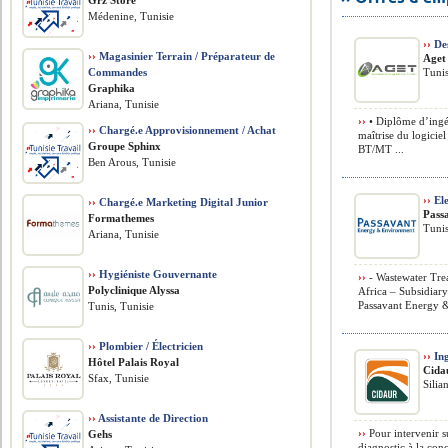
Grz Store
Médenine, Tunisie
››
Des
››
Magasinier Terrain / Préparateur de
Aget
Commandes
Tunis
Graphika
Ariana, Tunisie
››
• Diplôme d’ingé
››
Chargé.e Approvisionnement / Achat
maîtrise du logici
Groupe Sphinx
BT/MT ...
Ben Arous, Tunisie
››
Ele
››
Chargé.e Marketing Digital Junior
Pass
Formathemes
Tunis
Ariana, Tunisie
››
Hygiéniste Gouvernante
››
- Wastewater Tre
Polyclinique Alyssa
Africa – Subsidia
Passavant Energy 
Tunis, Tunisie
››
Plombier / Électricien
››
Ing
Hôtel Palais Royal
Cida
Sfax, Tunisie
Silia
››
Assistante de Direction
››
Pour intervenir s
Gehs
diagnostic à la co