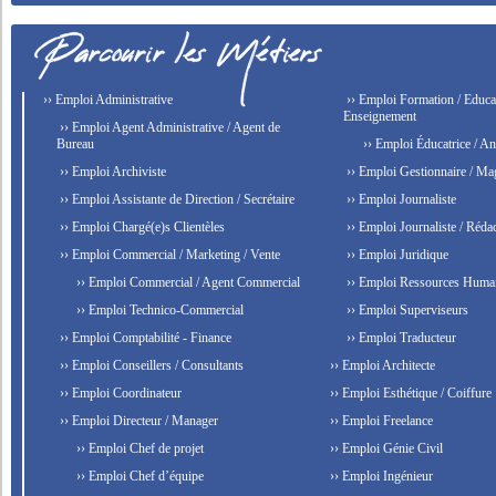
›› Emploi Administrative
›› Emploi Formation / Educat
Enseignement
›› Emploi Agent Administrative / Agent de
Bureau
›› Emploi Éducatrice / An
›› Emploi Archiviste
›› Emploi Gestionnaire / Ma
›› Emploi Assistante de Direction / Secrétaire
›› Emploi Journaliste
›› Emploi Chargé(e)s Clientèles
›› Emploi Journaliste / Rédac
›› Emploi Commercial / Marketing / Vente
›› Emploi Juridique
›› Emploi Commercial / Agent Commercial
›› Emploi Ressources Huma
›› Emploi Technico-Commercial
›› Emploi Superviseurs
›› Emploi Comptabilité - Finance
›› Emploi Traducteur
›› Emploi Conseillers / Consultants
›› Emploi Architecte
›› Emploi Coordinateur
›› Emploi Esthétique / Coiffure
›› Emploi Directeur / Manager
›› Emploi Freelance
›› Emploi Chef de projet
›› Emploi Génie Civil
›› Emploi Chef d’équipe
›› Emploi Ingénieur