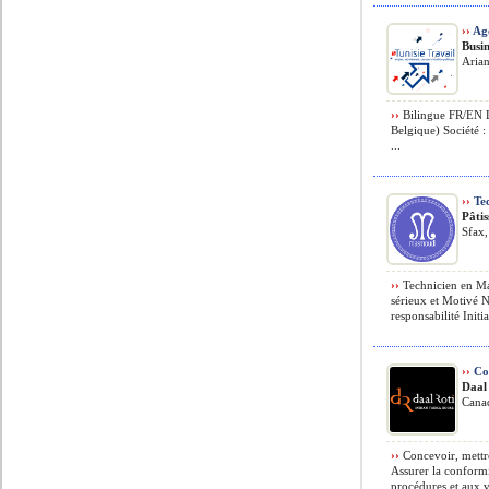
››
Age
Busi
Arian
››
Bilingue FR/EN Li
Belgique) Société :
...
››
Tec
Pâti
Sfax,
››
Technicien en Mai
sérieux et Motivé 
responsabilité Initia
››
Co
Daal
Cana
››
Concevoir, mettr
Assurer la conform
procédures et aux vé