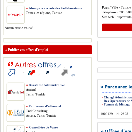
Pays / Ville ›
Tunisie
››
Monoprix recrute des Collaborateurs
Téléphone ›
7055580
Toutes les régions, Tunisie
Site web ›
https://aut
Aucun article trouvé.
››
Publiez vos offres d'emploi
››
Assistante Administrative
›› Parcourez 
Assistel
Tunis, Tunisie
››
Chargé Administrat
››
Des Opérateurs de 
››
Femme de Ménage
››
Professeur d’allemand
Tnd Consulting
1000129 | 14 | 2895
Ariana, Tunis, Tunisie
››
Conseillère de Vente
›› Offres d'e