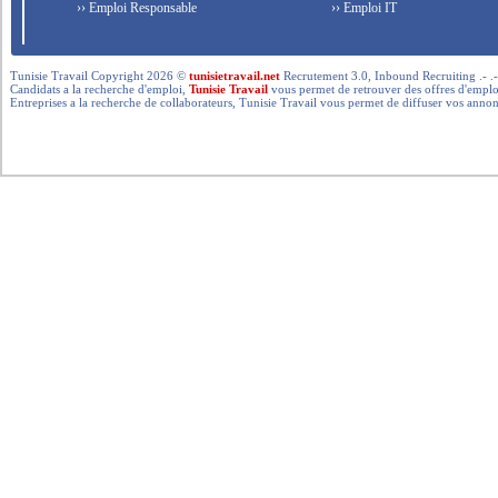
›› Emploi Responsable
›› Emploi IT
Tunisie Travail Copyright 2026 ©
tunisietravail.net
Recrutement 3.0, Inbound Recruiting .- .-.. --- 
Candidats a la recherche d'emploi,
Tunisie Travail
vous permet de retrouver des offres d'emploi 
Entreprises a la recherche de collaborateurs, Tunisie Travail vous permet de diffuser vos annon