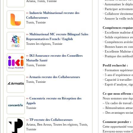
Ariana, Tunis, Tunisie
· Automatiser le déplo
· Participer activeme
››
Industrie Multinational recrute des
· Collaborer étroiteme
Collaborateurs
· Assurer la veille t
Tunis, Tunisie
Compétences requises
· Excellente maîtrise
››
Multinational MC recrute Bilingual Sales
· Solide expérience av
Representatives French / English
· Compétences avérée
Toutes les régions, Tunisie
· Bonnes bases en conc
· Excellente Maîtrise 
››
IKI Assurance recrute des Conseillers
· Pratique des méthod
Mutuelle Santé
Tunis, Tunisie
Profil recherché :
· Formation supérieur
· 5 ans d’expérience 
››
Armatis recrute des Collaborateurs
· Capacité à travaill
Tunis, Tunisie
· Esprit d’analyse, ri
Ce que nous offrons 
››
Concentrix recrute en Réception des
Nous sommes une équip
Appels
– Un cadre de travail
Tunisie
– Rémunération attract
– Des avantages socia
››
TP recrute des Collaborateurs
Comment postuler :
Ariana, Ben Arous, Toutes les régions, Tunis,
Cette opportunité vous
Tunisie
Envoyez-nous votre C