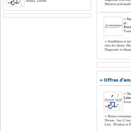
Ariana, Tunisie
Missions principal
››
Ing
gc
Préc
Tunis
››
Installation et m
chez les clients. M
Diagnostic et dépan
›› Offres d'e
››
Te
Labo
Souss
››
Bonne connaissan
Niveau : bac›3, ba
Lieu : M’saken et D