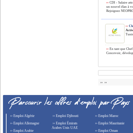
››
CDI › Salaire att
un nouvel élan à vo
Rejoignez NEOPRO, 
››
Che
Acti
Tunis
››
En tant que Chef 
Concevoir, développe
›› ››
›› Emploi Algérie
›› Emploi Djibouti
›› Emploi Maroc
›› Emploi Allemagne
›› Emploi Émirats
›› Emploi Mauritanie
Arabes Unis UAE
›› Emploi Arabie
›› Emploi Oman