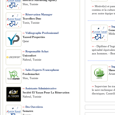
Interacti Marketing Agency
Sfax, Tunisie
››
Motivé(e) et pass
continu et la cultu
avec notre équipe t
››
Réservation Manager
Travellers Dmc
Tunis, Tunisie
››
Ing
Gene
››
Vidéographe Professionnel
Méde
Yazeed Properties
Qatar
››
- Diplôme d’Ingé
spécialité équivalen
››
Responsable Achat
aux hommes. - Bonn
Uniconfort
Nabeul, Tunisie
››
Ing
››
Sales Experts Francophone
Shee
Arian
Foodomarket
Sfax, Tunisie
››
Superviser les tr
››
Assistante Administrative
le suivi technique d
Société El Yazan Pour La Rénovation
électriques. Contrôl
Nabeul, Tunisie
››
Des Ouvrières
Somatex