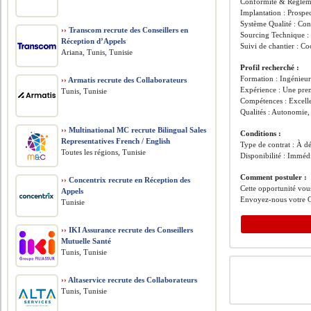
​Conformité & Réglemen
​Implantation : Prospe
​Système Qualité : Co
››
Transcom recrute des Conseillers en
​Sourcing Technique : 
Réception d’Appels
​Suivi de chantier : C
Ariana, Tunis, Tunisie
​Profil recherché :
​Formation : Ingénieu
››
Armatis recrute des Collaborateurs
​Expérience : Une prem
Tunis, Tunisie
​Compétences : Excelle
​Qualités : Autonomie, 
››
Multinational MC recrute Bilingual Sales
Conditions :
Representatives French / English
​Type de contrat : À dé
Toutes les régions, Tunisie
​Disponibilité : Imméd
Comment postuler :
››
Concentrix recrute en Réception des
Cette opportunité vous
Appels
Envoyez-nous votre C
Tunisie
››
IKI Assurance recrute des Conseillers
Mutuelle Santé
Tunis, Tunisie
››
Altaservice recrute des Collaborateurs
Tunis, Tunisie