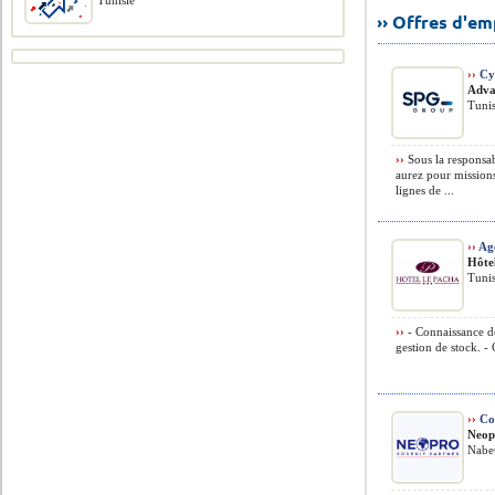
Tunisie
›› Offres d'e
››
Cyb
Adva
Tunis
››
Sous la responsa
aurez pour missions 
lignes de ...
››
Age
Hôte
Tunis
››
- Connaissance de
gestion de stock. - 
››
Com
Neop
Nabeu