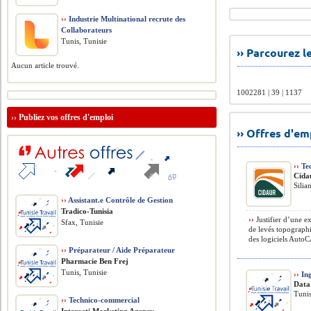
››
Industrie Multinational recrute des
Collaborateurs
Tunis, Tunisie
›› Parcourez 
Aucun article trouvé.
1002281 | 39 | 1137
››
Publiez vos offres d'emploi
›› Offres d'e
››
Tec
Cida
Silia
››
Assistant.e Contrôle de Gestion
Tradico-Tunisia
››
Justifier d’une e
Sfax, Tunisie
de levés topographi
des logiciels AutoC
››
Préparateur / Aide Préparateur
Pharmacie Ben Frej
Tunis, Tunisie
››
Ing
Data
Tunis
››
Technico-commercial