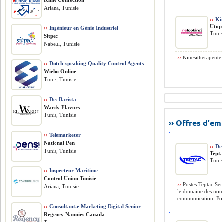
Kline Confection
Ariana, Tunisie
››
Kin
Utop
››
Ingénieur en Génie Industriel
Tunis
Sitpec
Nabeul, Tunisie
››
Kinésithérapeute 
››
Dutch-speaking Quality Control Agents
Wiehu Online
Tunis, Tunisie
››
Des Barista
Wardy Flavors
Tunis, Tunisie
›› Offres d'e
››
Telemarketer
National Pen
››
Des
Tunis, Tunisie
Tept
Tunis
››
Inspecteur Maritime
Control Union Tunisie
››
Postes Teptac Ser
Ariana, Tunisie
le domaine des nouv
communication. Fon
››
Consultant.e Marketing Digital Senior
Regency Nannies Canada