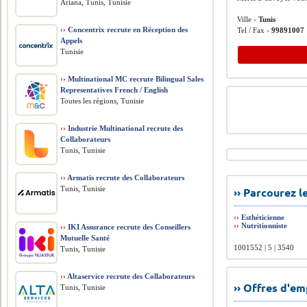
Ariana, Tunis, Tunisie
Ville ›
Tunis
››
Concentrix recrute en Réception des
Tel / Fax ›
99891007
Appels
Tunisie
››
Multinational MC recrute Bilingual Sales
Representatives French / English
Toutes les régions, Tunisie
››
Industrie Multinational recrute des
Collaborateurs
Tunis, Tunisie
››
Armatis recrute des Collaborateurs
Tunis, Tunisie
›› Parcourez 
››
Esthéticienne
››
Nutritionniste
››
IKI Assurance recrute des Conseillers
Mutuelle Santé
1001552 | 5 | 3540
Tunis, Tunisie
››
Altaservice recrute des Collaborateurs
›› Offres d'e
Tunis, Tunisie