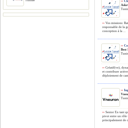
Tunisie
››
Che
Aske
Tunis
››
Vos missions: Rat
responsable de la g
conception à la ...
››
Coo
Best
Tunis
››
Créatif(ve), dyna
et contribuer activ
déploiement de camp
››
Ing
Vneu
Tunis
››
Senior En tant qu
pivot entre un rôle
principalement de c