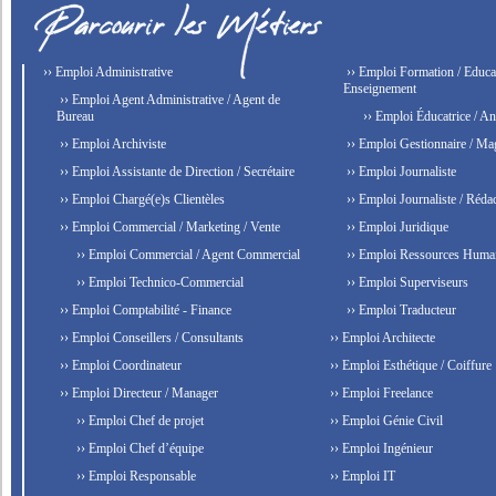
›› Emploi Administrative
›› Emploi Formation / Educat
Enseignement
›› Emploi Agent Administrative / Agent de
Bureau
›› Emploi Éducatrice / An
›› Emploi Archiviste
›› Emploi Gestionnaire / Ma
›› Emploi Assistante de Direction / Secrétaire
›› Emploi Journaliste
›› Emploi Chargé(e)s Clientèles
›› Emploi Journaliste / Rédac
›› Emploi Commercial / Marketing / Vente
›› Emploi Juridique
›› Emploi Commercial / Agent Commercial
›› Emploi Ressources Huma
›› Emploi Technico-Commercial
›› Emploi Superviseurs
›› Emploi Comptabilité - Finance
›› Emploi Traducteur
›› Emploi Conseillers / Consultants
›› Emploi Architecte
›› Emploi Coordinateur
›› Emploi Esthétique / Coiffure
›› Emploi Directeur / Manager
›› Emploi Freelance
›› Emploi Chef de projet
›› Emploi Génie Civil
›› Emploi Chef d’équipe
›› Emploi Ingénieur
›› Emploi Responsable
›› Emploi IT