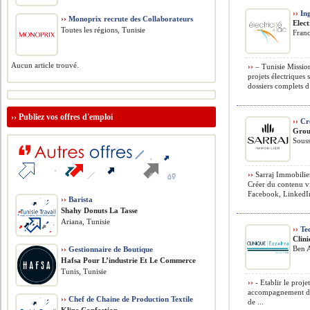
››
Ing
››
Monoprix recrute des Collaborateurs
Elect
Toutes les régions, Tunisie
Fran
Aucun article trouvé.
››
– Tunisie Mission
projets électriques 
dossiers complets d
››
Publiez vos offres d'emploi
››
Cr
Grou
Souss
››
Sarraj Immobilier
Créer du contenu vi
Facebook, LinkedIn,
››
Barista
Shahy Donuts La Tasse
Ariana, Tunisie
››
Tec
Clin
Ben A
››
Gestionnaire de Boutique
Hafsa Pour L’industrie Et Le Commerce
Tunis, Tunisie
››
- Etablir le proje
accompagnement du 
››
Chef de Chaine de Production Textile
de ...