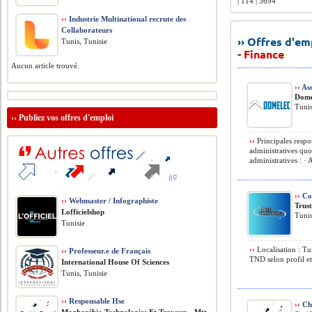
| 114 | 3694
››
Industrie Multinational recrute des
Collaborateurs
›› Offres d'e
Tunis, Tunisie
- Finance
Aucun article trouvé.
››
Ass
Dome
Tunis
››
Publiez vos offres d'emploi
››
Principales respo
administratives quo
administratives : · 
››
Co
››
Webmaster / Infographiste
Trus
Lofficielshop
Tunis
Tunisie
››
Localisation : T
››
Professeur.e de Français
TND selon profil et
International House Of Sciences
Tunis, Tunisie
››
Responsable Hse
››
Ch