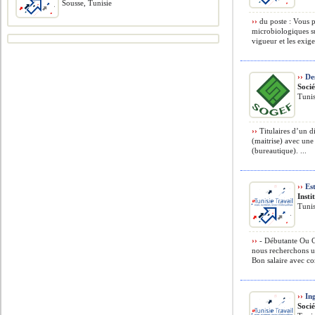
Sousse, Tunisie
››
du poste : Vous pa
microbiologiques su
vigueur et les exige
››
Des
Soci
Tunis
››
Titulaires d’un d
(maitrise) avec une
(bureautique). ...
››
Est
Insti
Tunis
››
- Débutante Ou C
nous recherchons un
Bon salaire avec com
››
Ing
Soci