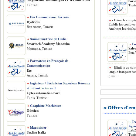
Magharébia Technologies Et Travaux - Mtt
Soci
Tunisie
Tunis
››
Des Commerciaux Terrain
››
- Gérer la comptab
Hydridis
Etablir les comptes 
Ben Arous, Tunisie
Analyser les résultat
››
Animateur.trice de Clubs
Smartech Academy Manouba
››
Co
Salot
Manouba, Tunisie
Ben A
››
Formateur en Français de
Communication
››
- Eligible au con
Etc
langue française tan
Ariana, Tunisie
plus. ...
››
Ingénieur / Technicien Supérieur Réseaux
et Infrastructures It
Cytexautomation Sarl
Tunis, Tunisie
››
Graphiste Machiniste
›› Offres d'e
Odesign
Tunisie
››
Tec
Agro
››
Magasinier
Lab
Texline Italia
Tunis