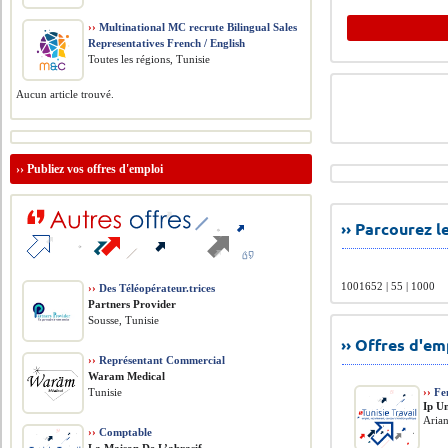
››
Multinational MC recrute Bilingual Sales
Representatives French / English
Toutes les régions, Tunisie
Aucun article trouvé.
››
Publiez vos offres d'emploi
›› Parcourez 
1001652 | 55 | 1000
››
Des Téléopérateur.trices
Partners Provider
Sousse, Tunisie
›› Offres d'e
››
Représentant Commercial
Waram Medical
Tunisie
››
Fe
Ip U
Arian
››
Comptable