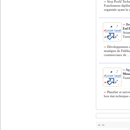
››
Sivp Profil Techn
Fraichement diplô
organisée ayant la ca
››
Des
Esd 
Arian
Tunis
››
Développement du 
stratégies de Fidéli
commerciaux de ...
››
Age
Mena
Tunis
››
Planifier et suivr
bon état technique d
›› ››