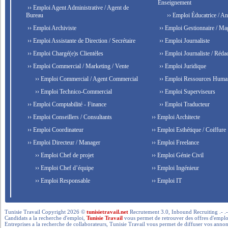
Enseignement
›› Emploi Agent Administrative / Agent de
Bureau
›› Emploi Éducatrice / An
›› Emploi Archiviste
›› Emploi Gestionnaire / Ma
›› Emploi Assistante de Direction / Secrétaire
›› Emploi Journaliste
›› Emploi Chargé(e)s Clientèles
›› Emploi Journaliste / Rédac
›› Emploi Commercial / Marketing / Vente
›› Emploi Juridique
›› Emploi Commercial / Agent Commercial
›› Emploi Ressources Huma
›› Emploi Technico-Commercial
›› Emploi Superviseurs
›› Emploi Comptabilité - Finance
›› Emploi Traducteur
›› Emploi Conseillers / Consultants
›› Emploi Architecte
›› Emploi Coordinateur
›› Emploi Esthétique / Coiffure
›› Emploi Directeur / Manager
›› Emploi Freelance
›› Emploi Chef de projet
›› Emploi Génie Civil
›› Emploi Chef d’équipe
›› Emploi Ingénieur
›› Emploi Responsable
›› Emploi IT
Tunisie Travail Copyright 2026 ©
tunisietravail.net
Recrutement 3.0, Inbound Recruiting .- .-.. --- 
Candidats a la recherche d'emploi,
Tunisie Travail
vous permet de retrouver des offres d'emploi 
Entreprises a la recherche de collaborateurs, Tunisie Travail vous permet de diffuser vos annon