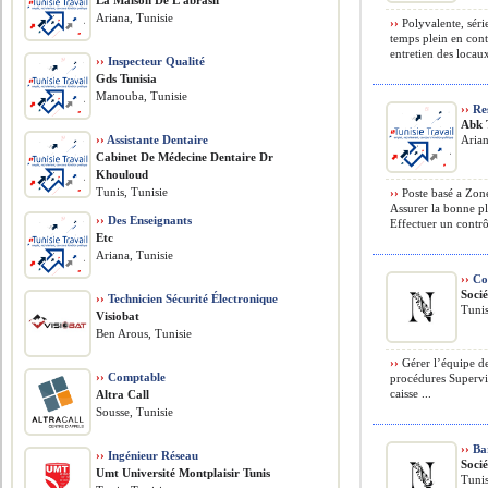
La Maison De L’abrasif
Ariana, Tunisie
››
Polyvalente, séri
temps plein en cont
entretien des locau
››
Inspecteur Qualité
Gds Tunisia
Manouba, Tunisie
››
Res
Abk 
››
Assistante Dentaire
Arian
Cabinet De Médecine Dentaire Dr
Khouloud
Tunis, Tunisie
››
Poste basé a Zone
Assurer la bonne p
››
Des Enseignants
Effectuer un contrô
Etc
Ariana, Tunisie
››
Con
Soci
››
Technicien Sécurité Électronique
Tunis
Visiobat
Ben Arous, Tunisie
››
Gérer l’équipe de 
››
Comptable
procédures Supervis
caisse ...
Altra Call
Sousse, Tunisie
››
Ba
››
Ingénieur Réseau
Soci
Umt Université Montplaisir Tunis
Tunis