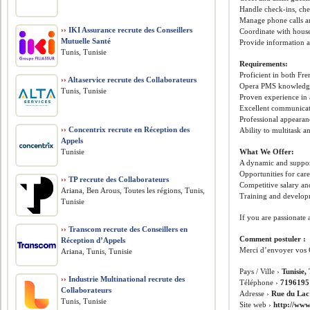
Handle check-ins, chec
Manage phone calls an
››
IKI Assurance recrute des Conseillers
Coordinate with hous
Mutuelle Santé
Provide information abo
Tunis, Tunisie
Requirements:
Proficient in both Fr
››
Altaservice recrute des Collaborateurs
Opera PMS knowledge
Tunis, Tunisie
Proven experience in a 
Excellent communicati
Professional appearan
››
Concentrix recrute en Réception des
Ability to multitask 
Appels
Tunisie
What We Offer:
A dynamic and suppo
Opportunities for car
››
TP recrute des Collaborateurs
Competitive salary an
Ariana, Ben Arous, Toutes les régions, Tunis,
Training and developm
Tunisie
If you are passionate
››
Transcom recrute des Conseillers en
Comment postuler :
Réception d’Appels
Merci d’envoyer vos 
Ariana, Tunis, Tunisie
Pays / Ville ›
Tunisie,
››
Industrie Multinational recrute des
Téléphone ›
7196195
Collaborateurs
Adresse ›
Rue du Lac
Tunis, Tunisie
Site web ›
http://www