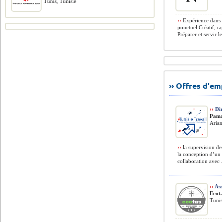
Tunis, Tunisie
››
Expérience dans l
ponctuel Créatif, r
Préparer et servir le
›› Offres d'e
››
Dir
Pam
Arian
››
la supervision des
la conception d’un 
collaboration avec .
››
Ass
Ecot
Tunis