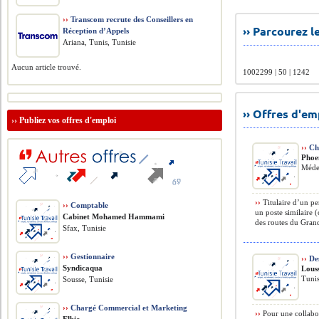
››
Transcom recrute des Conseillers en
›› Parcourez 
Réception d’Appels
Ariana, Tunis, Tunisie
Aucun article trouvé.
1002299 | 50 | 1242
›› Offres d'e
››
Publiez vos offres d'emploi
››
Ch
Phoen
Méde
››
Titulaire d’un pe
››
Comptable
un poste similaire 
Cabinet Mohamed Hammami
des routes du Grand
Sfax, Tunisie
››
Gestionnaire
››
De
Syndicaqua
Louss
Tunis
Sousse, Tunisie
››
Chargé Commercial et Marketing
››
Pour une collabor