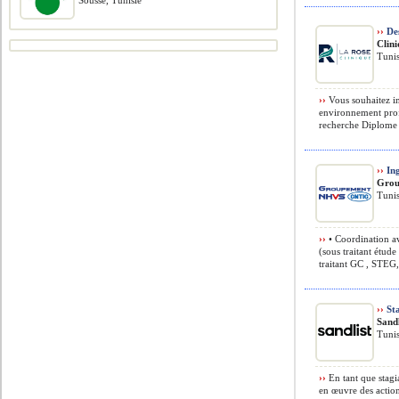
Sousse, Tunisie
››
Des
Clini
Tunis
››
Vous souhaitez i
environnement prof
recherche Diplome e
››
Ing
Grou
Tunis
››
• Coordination av
(sous traitant étude
traitant GC , STEG, 
››
St
Sandl
Tunis
››
En tant que stagi
en œuvre des actio