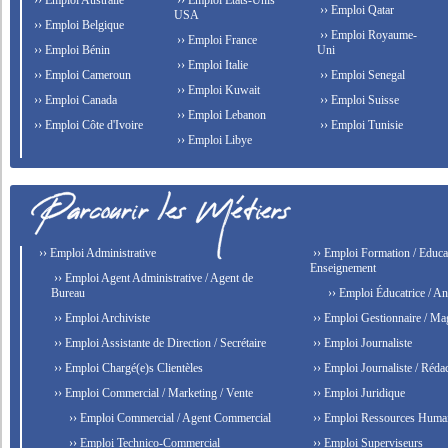
›› Emploi Australie
›› Emploi États-Unis
›› Emploi Qatar
USA
›› Emploi Belgique
›› Emploi Royaume-
›› Emploi France
›› Emploi Bénin
Uni
›› Emploi Italie
›› Emploi Cameroun
›› Emploi Senegal
›› Emploi Kuwait
›› Emploi Canada
›› Emploi Suisse
›› Emploi Lebanon
›› Emploi Côte d'Ivoire
›› Emploi Tunisie
›› Emploi Libye
›› Emploi Administrative
›› Emploi Formation / Educat
Enseignement
›› Emploi Agent Administrative / Agent de
Bureau
›› Emploi Éducatrice / An
›› Emploi Archiviste
›› Emploi Gestionnaire / Ma
›› Emploi Assistante de Direction / Secrétaire
›› Emploi Journaliste
›› Emploi Chargé(e)s Clientèles
›› Emploi Journaliste / Rédac
›› Emploi Commercial / Marketing / Vente
›› Emploi Juridique
›› Emploi Commercial / Agent Commercial
›› Emploi Ressources Huma
›› Emploi Technico-Commercial
›› Emploi Superviseurs