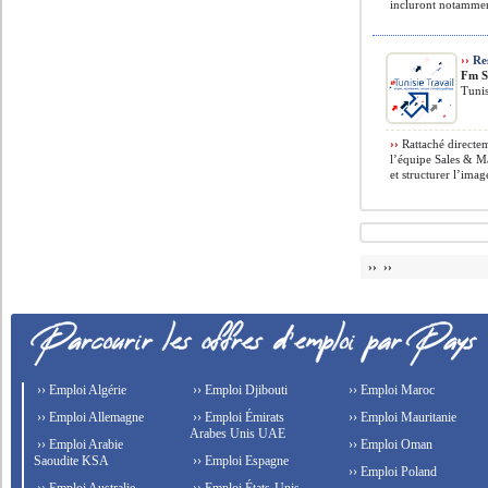
incluront notammen
››
Res
Fm S
Tunis
››
Rattaché directem
l’équipe Sales & M
et structurer l’image
›› ››
›› Emploi Algérie
›› Emploi Djibouti
›› Emploi Maroc
›› Emploi Allemagne
›› Emploi Émirats
›› Emploi Mauritanie
Arabes Unis UAE
›› Emploi Arabie
›› Emploi Oman
Saoudite KSA
›› Emploi Espagne
›› Emploi Poland