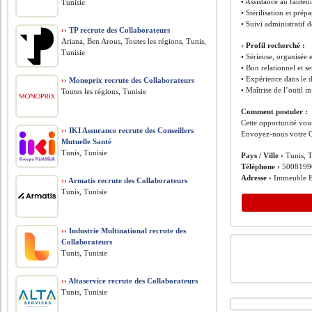
• Assistance au fauteui
Tunisie
• Stérilisation et prép
• Suivi administratif d
››
TP recrute des Collaborateurs
Ariana, Ben Arous, Toutes les régions, Tunis,
› Profil recherché :
Tunisie
• Sérieuse, organisée 
• Bon relationnel et s
• Expérience dans le 
››
Monoprix recrute des Collaborateurs
• Maîtrise de l’outil 
Toutes les régions, Tunisie
Comment postuler :
Cette opportunité vous
››
IKI Assurance recrute des Conseillers
Envoyez-nous votre C
Mutuelle Santé
Tunis, Tunisie
Pays / Ville ›
Tunis, T
Téléphone ›
5008199
Adresse ›
Immeuble E
››
Armatis recrute des Collaborateurs
Tunis, Tunisie
››
Industrie Multinational recrute des
Collaborateurs
Tunis, Tunisie
››
Altaservice recrute des Collaborateurs
Tunis, Tunisie