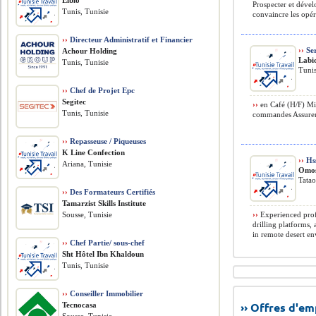
Elbio
Prospecter et dévelo
Tunis, Tunisie
convaincre les opéra
››
Directeur Administratif et Financier
››
Ser
Achour Holding
Labid
Tunis, Tunisie
Tunis
››
Chef de Projet Epc
Segitec
››
en Café (H/F) Miss
Tunis, Tunisie
commandes Assurer le
››
Repasseuse / Piqueuses
K Line Confection
››
Hss
Ariana, Tunisie
Omos
Tatao
››
Des Formateurs Certifiés
Tamarzist Skills Institute
Sousse, Tunisie
››
Experienced profe
drilling platforms,
in remote desert en
››
Chef Partie/ sous-chef
Sht Hôtel Ibn Khaldoun
Tunis, Tunisie
››
Conseiller Immobilier
›› Offres d'e
Tecnocasa