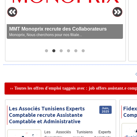
MMT Monoprix recrute des Collaborateurs
Monoprix, Nous cherchons pour nos filiale...
›› Toutes les offres d'emploi taggeés avec : job offers assistant.e com
Les Associés Tunisiens Experts
Fidex
Juin,
2025
Comptable recrute Assistante
Comp
Comptable et Administrative
Les Associés Tunisiens Experts