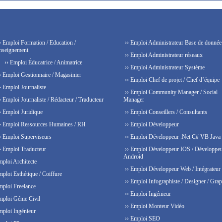
› Emploi Formation / Education /
›› Emploi Administrateur Base de donnée
nseignement
›› Emploi Administrateur réseaux
›› Emploi Éducatrice / Animatrice
›› Emploi Administrateur Système
› Emploi Gestionnaire / Magasinier
›› Emploi Chef de projet / Chef d’équipe
› Emploi Journaliste
›› Emploi Community Manager / Social
› Emploi Journaliste / Rédacteur / Traducteur
Manager
› Emploi Juridique
›› Emploi Conseillers / Consultants
› Emploi Ressources Humaines / RH
›› Emploi Développeur
› Emploi Superviseurs
›› Emploi Développeur .Net C# VB Java
› Emploi Traducteur
›› Emploi Développeur IOS / Développe
Android
mploi Architecte
›› Emploi Développeur Web / Intégrateur
mploi Esthétique / Coiffure
›› Emploi Infographiste / Designer / Grap
mploi Freelance
›› Emploi Ingénieur
mploi Génie Civil
›› Emploi Monteur Vidéo
mploi Ingénieur
›› Emploi SEO