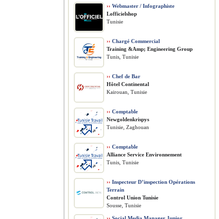
››
Webmaster / Infographiste
Lofficielshop
Tunisie
››
Chargé Commercial
Training &Amp; Engineering Group
Tunis, Tunisie
››
Chef de Bar
Hôtel Continental
Kairouan, Tunisie
››
Comptable
Newgoldenkrispys
Tunisie, Zaghouan
››
Comptable
Alliance Service Environnement
Tunis, Tunisie
››
Inspecteur D’inspection Opérations
Terrain
Control Union Tunisie
Sousse, Tunisie
››
Social Media Manager Junior