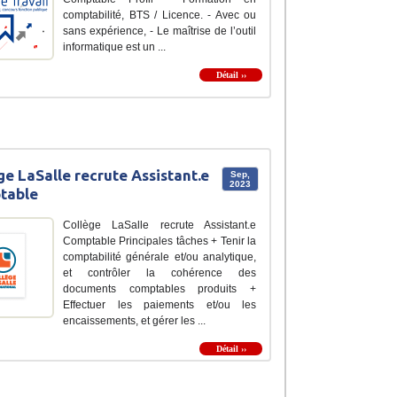
comptabilité, BTS / Licence. - Avec ou
sans expérience, - Le maîtrise de l’outil
informatique est un ...
Détail ››
ge LaSalle recrute Assistant.e
Sep,
2023
table
Collège LaSalle recrute Assistant.e
Comptable Principales tâches + Tenir la
comptabilité générale et/ou analytique,
et contrôler la cohérence des
documents comptables produits +
Effectuer les paiements et/ou les
encaissements, et gérer les ...
Détail ››