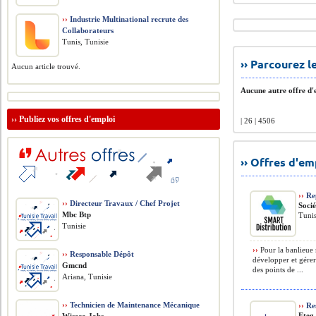
››
Industrie Multinational recrute des
Collaborateurs
Tunis, Tunisie
›› Parcourez 
Aucun article trouvé.
Aucune autre offre d'e
››
Publiez vos offres d'emploi
| 26 | 4506
›› Offres d'e
››
Rep
››
Directeur Travaux / Chef Projet
Soci
Mbc Btp
Tunis
Tunisie
››
Pour la banlieue 
››
Responsable Dépôt
développer et gérer 
Gmcnd
des points de ...
Ariana, Tunisie
››
Technicien de Maintenance Mécanique
››
Res
Eteg