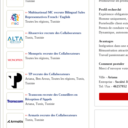
Promouvoir les produits
Tunisie
Profil recherché
››
Multinational MC recrute Bilingual Sales
Expérience obligatoir
Representatives French / English
Homme uniquement, se
Toutes les régions, Tunisie
Portefeuille client exi
Permis de conduire val
Dynamique, autonome, 
››
Altaservice recrute des Collaborateurs
Tunis, Tunisie
Avantages
Intégration dans une 
Rémunération attracti
››
Monoprix recrute des Collaborateurs
Travail passionnant au
Toutes les régions, Tunisie
Comment postuler
Merci d’envoyer votre
››
TP recrute des Collaborateurs
Ville ›
Ariana
Ariana, Ben Arous, Toutes les régions, Tunis,
Entreprise ›
Société J
Tunisie
Tel / Fax ›
46257952
››
Transcom recrute des Conseillers en
Réception d’Appels
Ariana, Tunis, Tunisie
››
Armatis recrute des Collaborateurs
Tunis, Tunisie