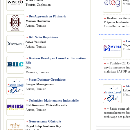
Wiseco Jobs
Monas
Tunisie, Zaghouan
››
Des Apprentis en Pâtisserie
››
Réaliser les étude
Maison Hachicha
Préparer les dossie
Ariana, Tunisie
Contrôler la confor
››
B2b Sales Rep-intern
››
Con
Sawa You Sarl
Maya
Ariana, Tunisie
Tunis
››
Business Developer Conseil et Formation
B2b
››
– Tunisie (Cdi Ou
Biic
environnements indu
maîtrisez SAP PP et 
Monastir, Tunisie
››
Stage Designer Graphique
Leager Management
››
Ai
Ariana, Tunisie
Labo
Sfax,
››
Technicien Maintenance Industrielle
Etablissement Mhirsi Abrasifs
››
* Saisie comptabl
Ariana, Tunisie
rapprochements ban
archivage des pièces 
››
Gouvernante Générale
Royal Tulip Korbous Bay