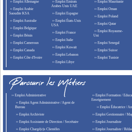
›› Emploi Allemagne
›› Emploi Émirats
›› Emploi Mauritanie
Arabes Unis UAE
›› Emploi Arabie
›› Emploi Oman
Saoudite KSA
›› Emploi Espagne
›› Emploi Poland
›› Emploi Australie
›› Emploi États-Unis
›› Emploi Qatar
USA
›› Emploi Belgique
›› Emploi Royaume-
›› Emploi France
›› Emploi Bénin
Uni
›› Emploi Italie
›› Emploi Cameroun
›› Emploi Senegal
›› Emploi Kuwait
›› Emploi Canada
›› Emploi Suisse
›› Emploi Lebanon
›› Emploi Côte d'Ivoire
›› Emploi Tunisie
›› Emploi Libye
›› Emploi Administrative
›› Emploi Formation / Educat
Enseignement
›› Emploi Agent Administrative / Agent de
Bureau
›› Emploi Éducatrice / An
›› Emploi Archiviste
›› Emploi Gestionnaire / Ma
›› Emploi Assistante de Direction / Secrétaire
›› Emploi Journaliste
›› Emploi Chargé(e)s Clientèles
›› Emploi Journaliste / Rédac