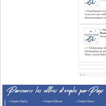
››
Expérimenté et p
vous avez une soli
pharmaceutiques ou 
››
Sec
Hann
Arian
››
• Technicienne d
Informatique de ges
Word , Excel Outloo
›› ››
›› Emploi Algérie
›› Emploi Djibouti
›› Emploi Maroc