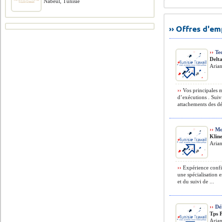
Nabeul, Tunisie
›› Offres d'e
››
Tec
Delta
Arian
››
Vos principales m
d’exécutions . Suiv
attachements des dé
››
Mon
Klin
Arian
››
Expérience confir
une spécialisation 
et du suivi de ...
››
Dél
Tps 
Aria