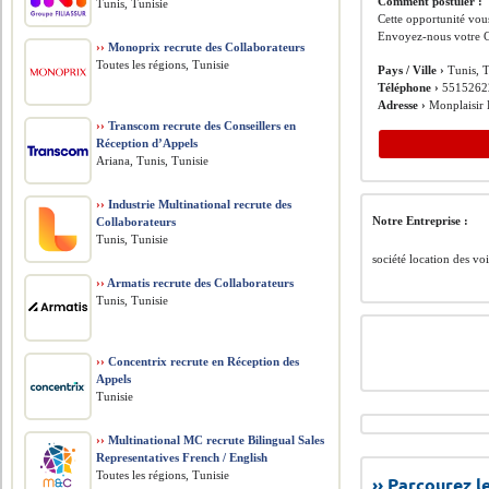
Comment postuler :
Tunis, Tunisie
Cette opportunité vous
Envoyez-nous votre C
››
Monoprix recrute des Collaborateurs
Toutes les régions, Tunisie
Pays / Ville ›
Tunis, T
Téléphone ›
5515262
Adresse ›
Monplaisir 
››
Transcom recrute des Conseillers en
Réception d’Appels
Ariana, Tunis, Tunisie
››
Industrie Multinational recrute des
Notre Entreprise :
Collaborateurs
Tunis, Tunisie
société location des vo
››
Armatis recrute des Collaborateurs
Tunis, Tunisie
››
Concentrix recrute en Réception des
Appels
Tunisie
››
Multinational MC recrute Bilingual Sales
Representatives French / English
Toutes les régions, Tunisie
›› Parcourez 