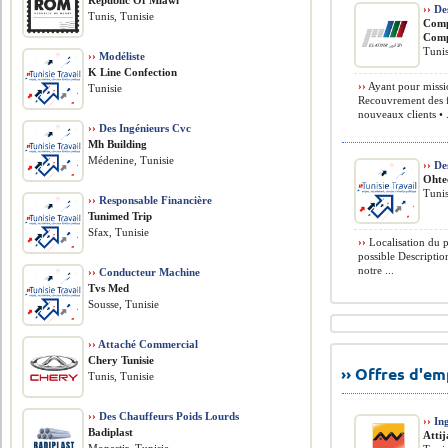
Republic Of Mlawi
››
De
Tunis, Tunisie
Comp
Com
Tunis
››
Modéliste
K Line Confection
››
Ayant pour missio
Tunisie
Recouvrement des fa
nouveaux clients • .
››
Des Ingénieurs Cvc
Mh Building
Médenine, Tunisie
››
De
Ohte
Tunis
››
Responsable Financière
Tunimed Trip
Sfax, Tunisie
››
Localisation du p
possible Descriptio
notre ...
››
Conducteur Machine
Tvs Med
Sousse, Tunisie
››
Attaché Commercial
Chery Tunisie
›› Offres d'e
Tunis, Tunisie
››
Des Chauffeurs Poids Lourds
››
Ing
Badiplast
Atti