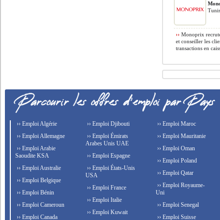
Mono
Tunis
››
Monoprix recrute 
et conseiller les cl
transactions en caiss
›› Emploi Algérie
›› Emploi Djibouti
›› Emploi Maroc
›› Emploi Allemagne
›› Emploi Émirats
›› Emploi Mauritanie
Arabes Unis UAE
›› Emploi Arabie
›› Emploi Oman
Saoudite KSA
›› Emploi Espagne
›› Emploi Poland
›› Emploi Australie
›› Emploi États-Unis
›› Emploi Qatar
USA
›› Emploi Belgique
›› Emploi Royaume-
›› Emploi France
›› Emploi Bénin
Uni
›› Emploi Italie
›› Emploi Cameroun
›› Emploi Senegal
›› Emploi Kuwait
›› Emploi Canada
›› Emploi Suisse