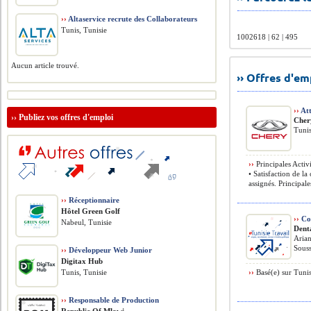
››
Altaservice recrute des Collaborateurs
Tunis, Tunisie
1002618 | 62 | 495
Aucun article trouvé.
›› Offres d'e
››
At
››
Publiez vos offres d'emploi
Cher
Tunis
››
Principales Activi
• Satisfaction de la 
assignés. Principales
››
Réceptionnaire
Hôtel Green Golf
››
Co
Nabeul, Tunisie
Dent
Arian
Souss
››
Développeur Web Junior
Digitax Hub
Tunis, Tunisie
››
Basé(e) sur Tunis
››
Responsable de Production