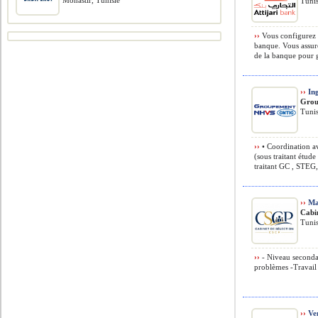
Monastir, Tunisie
Tunis
››
Vous configurez 
banque. Vous assure
de la banque pour g
››
Ing
Grou
Tunis
››
• Coordination av
(sous traitant étude
traitant GC , STEG, 
››
Ma
Cabin
Tunis
››
- Niveau secondai
problèmes -Travail 
››
Ven