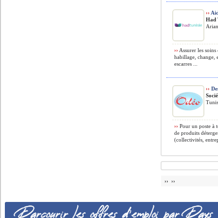
››
Aid
Had 
Arian
››
Assurer les soins 
habillage, change, e
escarres ...
››
Des
Soci
Tunis
››
Pour un poste à t
de produits déterge
(collectivités, entrep
›› ››