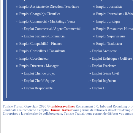
›› Emploi Assistante de Direction / Secrétaire
›› Emploi Journaliste
›› Emploi Chargé(e)s Clientèles
›› Emploi Journaliste / Rédac
›› Emploi Commercial / Marketing / Vente
›› Emploi Juridique
›› Emploi Commercial / Agent Commercial
›› Emploi Ressources Huma
›› Emploi Technico-Commercial
›› Emploi Superviseurs
›› Emploi Comptabilité - Finance
›› Emploi Traducteur
›› Emploi Conseillers / Consultants
›› Emploi Architecte
›› Emploi Coordinateur
›› Emploi Esthétique / Coiffure
›› Emploi Directeur / Manager
›› Emploi Freelance
›› Emploi Chef de projet
›› Emploi Génie Civil
›› Emploi Chef d’équipe
›› Emploi Ingénieur
›› Emploi Responsable
›› Emploi IT
Tunisie Travail Copyright 2026 ©
tunisietravail.net
Recrutement 3.0, Inbound Recruiting .- .-.. --- 
Candidats a la recherche d'emploi,
Tunisie Travail
vous permet de retrouver des offres d'emploi 
Entreprises a la recherche de collaborateurs, Tunisie Travail vous permet de diffuser vos annon