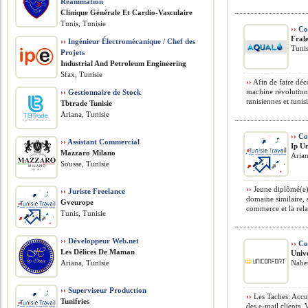
Réanimation
Clinique Générale Et Cardio-Vasculaire
Tunis, Tunisie
››
Co
Fral
››
Ingénieur Électromécanique / Chef des
Tunis
Projets
​Industrial And Petroleum Engineering
Sfax, Tunisie
››
Afin de faire déco
machine révolutionn
››
Gestionnaire de Stock
tunisiennes et tunis
Tbtrade Tunisie
Ariana, Tunisie
››
Con
››
Assistant Commercial
Ip U
Mazzaro Milano
Arian
Sousse, Tunisie
››
Jeune diplômé(e) 
››
Juriste Freelance
domaine similaire, 
Gveurope
commerce et la relat
Tunis, Tunisie
››
Développeur Web.net
››
Com
Les Délices De Maman
Univ
Ariana, Tunisie
Nabeu
››
Superviseur Production
››
Les Taches: Accue
Tunifries
des e-mail clients.