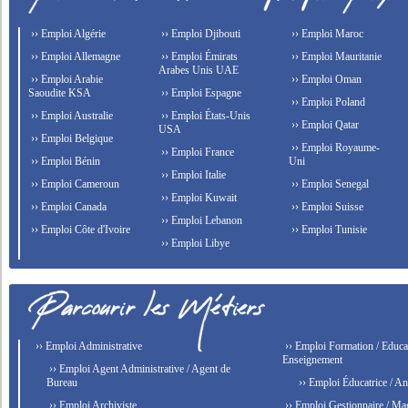
›› Emploi Algérie
›› Emploi Djibouti
›› Emploi Maroc
›› Emploi Allemagne
›› Emploi Émirats
›› Emploi Mauritanie
Arabes Unis UAE
›› Emploi Arabie
›› Emploi Oman
Saoudite KSA
›› Emploi Espagne
›› Emploi Poland
›› Emploi Australie
›› Emploi États-Unis
›› Emploi Qatar
USA
›› Emploi Belgique
›› Emploi Royaume-
›› Emploi France
›› Emploi Bénin
Uni
›› Emploi Italie
›› Emploi Cameroun
›› Emploi Senegal
›› Emploi Kuwait
›› Emploi Canada
›› Emploi Suisse
›› Emploi Lebanon
›› Emploi Côte d'Ivoire
›› Emploi Tunisie
›› Emploi Libye
›› Emploi Administrative
›› Emploi Formation / Educat
Enseignement
›› Emploi Agent Administrative / Agent de
Bureau
›› Emploi Éducatrice / An
›› Emploi Archiviste
›› Emploi Gestionnaire / Ma