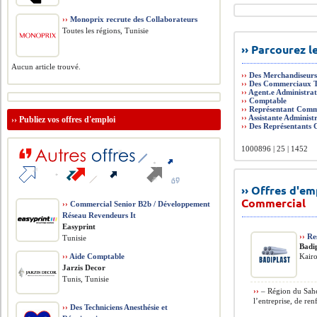
››
Monoprix recrute des Collaborateurs
Toutes les régions, Tunisie
›› Parcourez 
Aucun article trouvé.
››
Des Merchandiseur
››
Des Commerciaux T
››
Agent.e Administra
››
Comptable
››
Représentant Comm
››
Assistante Administ
››
Publiez vos offres d'emploi
››
Des Représentants
1000896 | 25 | 1452
›› Offres d'e
Commercial
››
Commercial Senior B2b / Développement
Réseau Revendeurs It
Easyprint
››
Re
Tunisie
Badi
››
Aide Comptable
Kairo
Jarzis Decor
Tunis, Tunisie
››
– Région du Sahe
l’entreprise, de ren
››
Des Techniciens Anesthésie et