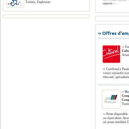
Tunisie, Zaghouan
aspects ...
›› Offres d'e
››
Co
Cult
Arian
››
Confirmé.e Passion
venez rejoindre not
éducatif, spécialisée
››
Res
Comp
Com
Tunis
››
Poste disponible
ou équivalent. Aya
un poste similaire 