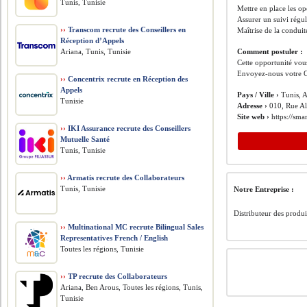
Tunis, Tunisie
Mettre en place les o
Assurer un suivi régul
››
Transcom recrute des Conseillers en
Maîtrise de la conduit
Réception d’Appels
Ariana, Tunis, Tunisie
Comment postuler :
Cette opportunité vous
Envoyez-nous votre C
››
Concentrix recrute en Réception des
Appels
Pays / Ville ›
Tunis, A
Tunisie
Adresse ›
010, Rue Al
Site web ›
https://sma
››
IKI Assurance recrute des Conseillers
Mutuelle Santé
Tunis, Tunisie
››
Armatis recrute des Collaborateurs
Tunis, Tunisie
Notre Entreprise :
Distributeur des produi
››
Multinational MC recrute Bilingual Sales
Representatives French / English
Toutes les régions, Tunisie
››
TP recrute des Collaborateurs
Ariana, Ben Arous, Toutes les régions, Tunis,
Tunisie