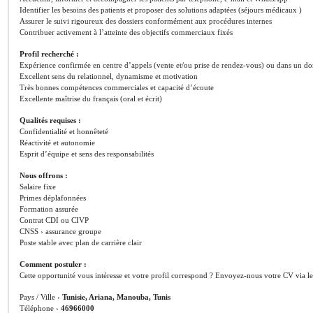
Identifier les besoins des patients et proposer des solutions adaptées (séjours médicaux )
Assurer le suivi rigoureux des dossiers conformément aux procédures internes
Contribuer activement à l’atteinte des objectifs commerciaux fixés
Profil recherché :
Expérience confirmée en centre d’appels (vente et/ou prise de rendez-vous) ou dans un do
Excellent sens du relationnel, dynamisme et motivation
Très bonnes compétences commerciales et capacité d’écoute
Excellente maîtrise du français (oral et écrit)
Qualités requises :
Confidentialité et honnêteté
Réactivité et autonomie
Esprit d’équipe et sens des responsabilités
Nous offrons :
Salaire fixe
Primes déplafonnées
Formation assurée
Contrat CDI ou CIVP
CNSS › assurance groupe
Poste stable avec plan de carrière clair
Comment postuler :
Cette opportunité vous intéresse et votre profil correspond ? Envoyez-nous votre CV via l
Pays / Ville ›
Tunisie, Ariana, Manouba, Tunis
Téléphone ›
46966000