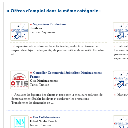
›› Offres d'emploi dans la même catégorie :
››
Superviseur Production
Tunifries
Tunisie, Zaghouan
››
Superviser et coordonner les activités de production. Assurer le
››
Laborato
respect des objectifs de qualité, de productivité et de sécurité. Encadrer
Laboratoir
et ...
prélèvemen
expérience.
››
Conseiller Commercial Spécialiste Déménagement
France
Otis Déménagement
Tunis, Tunisie
››
Analyser les besoins des clients et proposer la meilleure solution de
››
Manœuvr
déménagement Établir les devis et expliquer les prestations
Transformer les demandes en ...
››
Des Collaborateurs
Hôtel Nozha Beach
Nabeul, Tunisie