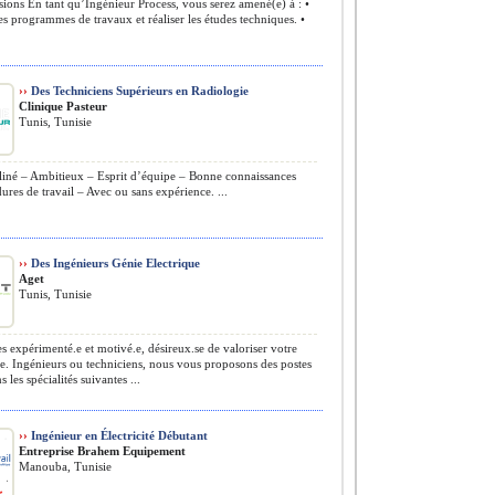
ions En tant qu’Ingénieur Process, vous serez amené(e) à : •
es programmes de travaux et réaliser les études techniques. •
››
Des Techniciens Supérieurs en Radiologie
Clinique Pasteur
Tunis, Tunisie
liné – Ambitieux – Esprit d’équipe – Bonne connaissances
ures de travail – Avec ou sans expérience. ...
››
Des Ingénieurs Génie Electrique
Aget
Tunis, Tunisie
s expérimenté.e et motivé.e, désireux.se de valoriser votre
re. Ingénieurs ou techniciens, nous vous proposons des postes
s les spécialités suivantes ...
››
Ingénieur en Électricité Débutant
Entreprise Brahem Equipement
Manouba, Tunisie