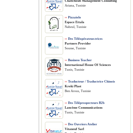
Chabchoub Management Consulting
Ariana, Tunisie
››
Pizzaiolo
Espace Ettala
Nabeul, Tunisie
››
Des Téléopérateur.trices
Partners Provider
Sousse, Tunisie
››
Business Teacher
International House Of Sciences
Tunis, Tunisie
››
Traducteur / Traductrice Chinois
Kroki Plast
Ben Arous, Tunisie
››
Des Téléprospecteurs B2b
Lancème Communications
Tunis, Tunisie
››
Des Ouvriers Atelier
Vitaneuf Sarl