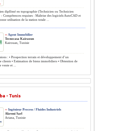
en diplômé en topographie (Technicien ou Technicien
 › Compétences requises : Maîtrise des logiciels AutoCAD et
ne utilisation de la station totale ...
››
Agent Immobilier
Tecnocasa Kairaoun
Kairouan, Tunisie
ions : • Prospection terrain et développement d’un
le clients • Estimation de biens immobiliers • Obtention de
 vente et ...
ba - Tunis
››
Ingénieur Process / Fluides Industriels
Akremi Sarl
Ariana, Tunisie