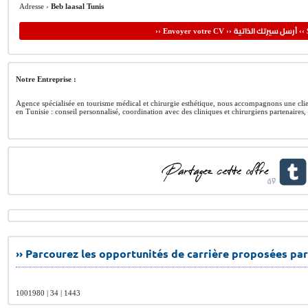
Adresse ›
Beb laasal Tunis
أرسل سيرتك الذاتية
›› Envoyer votre CV ››
‹‹ 
Notre Entreprise :
Agence spécialisée en tourisme médical et chirurgie esthétique, nous accompagnons une clien
en Tunisie : conseil personnalisé, coordination avec des cliniques et chirurgiens partenaires, 
›› Parcourez les opportunités de carrière proposées par
1001980 | 34 | 1443