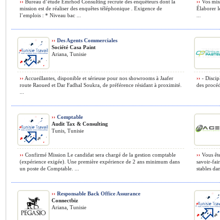
››
Bureau d’étude Emrhod Consulting recrute des enquêteurs dont la
››
Vos miss
mission est de réaliser des enquêtes téléphonique . Exigence de
Élaborer l
l’emplois : * Niveau bac ...
...
››
Des Agents Commerciales
Société Casa Paint
Ariana, Tunisie
››
Accueillantes, disponible et sérieuse pour nos showrooms à Jaafer
››
- Discip
route Raoued et Dar Fadhal Soukra, de préférence résidant à proximité.
des procéd
...
››
Comptable
Audit Tax & Consulting
Tunis, Tunisie
››
Confirmé Mission Le candidat sera chargé de la gestion comptable
››
Vous ête
(expérience exigée). Une première expérience de 2 ans minimum dans
savoir-fai
un poste de Comptable. ...
stables dan
››
Responsable Back Office Assurance
Connectbiz
Ariana, Tunisie