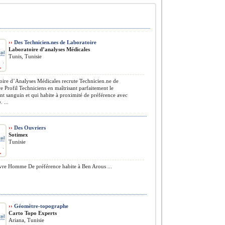
››
Des Technicien.nes de Laboratoire
Laboratoire d’analyses Médicales
Tunis, Tunisie
ire d’Analyses Médicales recrute Technicien.ne de
e Profil Techniciens en maîtrisant parfaitement le
t sanguin et qui habite à proximité de préférence avec
 ...
››
Des Ouvriers
Sotimex
Tunisie
e Homme De préférence habite à Ben Arous ...
››
Géomètre-topographe
Carto Topo Experts
Ariana, Tunisie