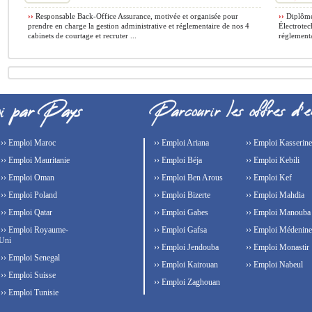
››
Responsable Back-Office Assurance, motivée et organisée pour
››
Diplôme 
prendre en charge la gestion administrative et réglementaire de nos 4
Électrotec
cabinets de courtage et recruter ...
réglementai
›› Emploi Maroc
›› Emploi Ariana
›› Emploi Kasserine
›› Emploi Mauritanie
›› Emploi Béja
›› Emploi Kebili
›› Emploi Oman
›› Emploi Ben Arous
›› Emploi Kef
›› Emploi Poland
›› Emploi Bizerte
›› Emploi Mahdia
›› Emploi Qatar
›› Emploi Gabes
›› Emploi Manouba
›› Emploi Royaume-
›› Emploi Gafsa
›› Emploi Médenine
Uni
›› Emploi Jendouba
›› Emploi Monastir
›› Emploi Senegal
›› Emploi Kairouan
›› Emploi Nabeul
›› Emploi Suisse
›› Emploi Zaghouan
›› Emploi Tunisie