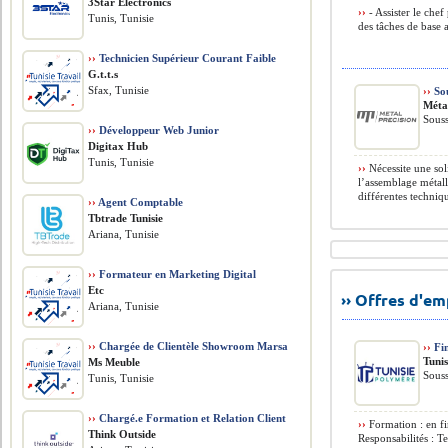
3Star Electronics
››
- Assister le chef
Tunis, Tunisie
des tâches de base af
››
Technicien Supérieur Courant Faible
G.t.t.s
Sfax, Tunisie
››
So
Méta
Souss
››
Développeur Web Junior
Digitax Hub
Tunis, Tunisie
››
Nécessite une so
l’assemblage métall
différentes techniq
››
Agent Comptable
Tbtrade Tunisie
Ariana, Tunisie
››
Formateur en Marketing Digital
Etc
›› Offres d'e
Ariana, Tunisie
››
Chargée de Clientèle Showroom Marsa
››
Fin
Tuni
Ms Meuble
Souss
Tunis, Tunisie
››
Chargé.e Formation et Relation Client
››
Formation : en fi
Think Outside
Responsabilités : T