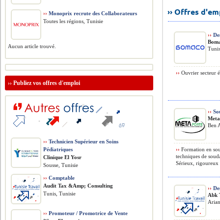
›› Offres d'e
››
Monoprix recrute des Collaborateurs
Toutes les régions, Tunisie
››
Des
Bom
Aucun article trouvé.
Tunis
››
Ouvrier secteur é
››
Publiez vos offres d'emploi
››
So
Meta
Ben A
››
Technicien Supérieur en Soins
Pédiatriques
››
Formation en sou
techniques de soud
Clinique El Yosr
Sérieux, rigoureux e
Sousse, Tunisie
››
Comptable
Audit Tax &Amp; Consulting
››
Des
Tunis, Tunisie
Abk 
Arian
››
Promoteur / Promotrice de Vente