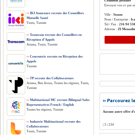
Comment postuler
Envoyer vos cv par e
››
IKI Assurance recrute des Conseillers
Ville :
Sousse
Mutuelle Santé
Nom / Entreprise :
Ic
Tunis, Tunisie
Tel / Fax :
216 94 55
Adresse :
ZI Messadi
››
Transcom recrute des Conseillers en
Réception d’Appels
Ariana, Tunis, Tunisie
››
Concentrix recrute en Réception des
Appels
Tunisie
››
TP recrute des Collaborateurs
Ariana, Ben Arous, Toutes les régions, Tunis,
Tunisie
›› Parcourez 
››
Multinational MC recrute Bilingual Sales
Representatives French / English
Toutes les régions, Tunisie
Aucune autre offre d'e
››
Industrie Multinational recrute des
| 3 | 234
Collaborateurs
Tunis, Tunisie