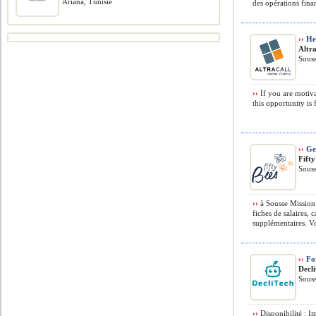
Ariana, Tunisie
des opérations finan
››
Hel
Altra
Souss
››
If you are motiva
this opportunity is
››
Ges
Fifty
Souss
››
à Sousse Mission
fiches de salaires, 
supplémentaires. Vo
››
For
Decli
Souss
››
Disponibilité : I