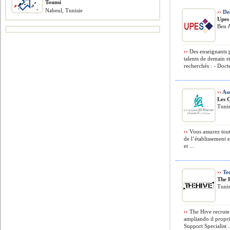
Tounsi
Nabeul, Tunisie
››
Des
Upes
Ben A
››
Des enseignants 
talents de demain e
recherchés : › Doct
››
Ass
Les 
Tunis
››
Vous assurez toute
de l’établissement 
et ...
››
Tec
The 
Tunis
››
The Hive recrute 
ampliando il propri
Support Specialist .