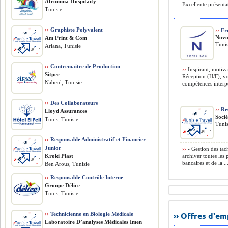
Afromina Hospitaity
Excellente présentat
Tunisie
››
Graphiste Polyvalent
››
Fr
Novo
Am Print & Com
Tunis
Ariana, Tunisie
››
Contremaitre de Production
››
Inspirant, motiva
Sitpec
Réception (H/F), vo
Nabeul, Tunisie
compétences interpe
››
Des Collaborateurs
››
Res
Lloyd Assurances
Soci
Tunis, Tunisie
Tunis
››
Responsable Administratif et Financier
Junior
››
- Gestion des tach
Kroki Plast
archiver toutes les
bancaires et de la ..
Ben Arous, Tunisie
››
Responsable Contrôle Interne
Groupe Délice
Tunis, Tunisie
›› Offres d'e
››
Technicienne en Biologie Médicale
Laboratoire D’analyses Médicales Imen