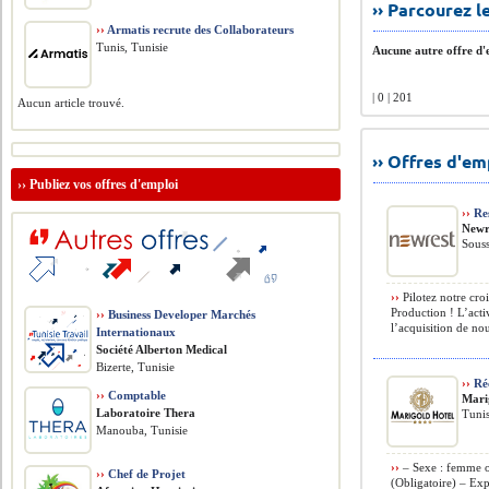
›› Parcourez 
››
Armatis recrute des Collaborateurs
Tunis, Tunisie
Aucune autre offre d'e
| 0 | 201
Aucun article trouvé.
›› Offres d'e
››
Publiez vos offres d'emploi
››
Res
Newr
Souss
››
Pilotez notre cro
Production ! L’acti
››
Business Developer Marchés
l’acquisition de no
Internationaux
Société Alberton Medical
Bizerte, Tunisie
››
Réc
››
Comptable
Mari
Laboratoire Thera
Tunis
Manouba, Tunisie
››
– Sexe : femme o
››
Chef de Projet
(Obligatoire) – Ex