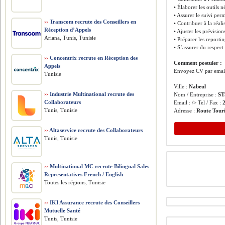
• Élaborer les outils n
• Assurer le suivi per
››
Transcom recrute des Conseillers en
• Contribuer à la réali
Réception d’Appels
• Ajuster les prévisio
Ariana, Tunis, Tunisie
• Préparer les reporti
• S’assurer du respec
››
Concentrix recrute en Réception des
Comment postuler :
Appels
Envoyez CV par email
Tunisie
Ville :
Nabeul
››
Industrie Multinational recrute des
Nom / Entreprise :
ST
Collaborateurs
Email : /> Tel / Fax :
Tunis, Tunisie
Adresse :
Route Tou
››
Altaservice recrute des Collaborateurs
Tunis, Tunisie
››
Multinational MC recrute Bilingual Sales
Representatives French / English
Toutes les régions, Tunisie
››
IKI Assurance recrute des Conseillers
Mutuelle Santé
Tunis, Tunisie