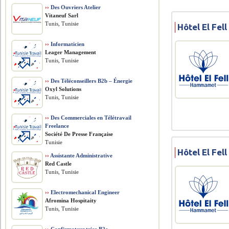
››
Des Ouvriers Atelier
Vitaneuf Sarl
Tunis, Tunisie
Hôtel El Fel
››
Informaticien
Leager Management
Tunis, Tunisie
››
Des Téléconseillers B2b – Énergie
Oxyl Solutions
Tunis, Tunisie
››
Des Commerciales en Télétravail
Freelance
Société De Presse Française
Tunisie
Hôtel El Fel
››
Assistante Administrative
Red Castle
Tunis, Tunisie
››
Electromechanical Engineer
Afromina Hospitaity
Tunis, Tunisie