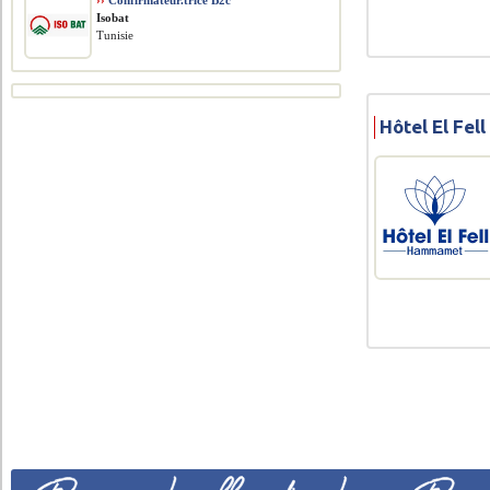
››
Confirmateur.trice B2c
Isobat
Tunisie
Hôtel El Fel