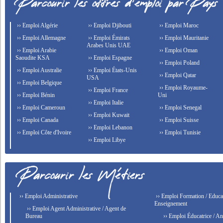
›› Emploi Algérie
›› Emploi Djibouti
›› Emploi Maroc
›› Emploi Allemagne
›› Emploi Émirats
›› Emploi Mauritanie
Arabes Unis UAE
›› Emploi Arabie
›› Emploi Oman
Saoudite KSA
›› Emploi Espagne
›› Emploi Poland
›› Emploi Australie
›› Emploi États-Unis
›› Emploi Qatar
USA
›› Emploi Belgique
›› Emploi Royaume-
›› Emploi France
›› Emploi Bénin
Uni
›› Emploi Italie
›› Emploi Cameroun
›› Emploi Senegal
›› Emploi Kuwait
›› Emploi Canada
›› Emploi Suisse
›› Emploi Lebanon
›› Emploi Côte d'Ivoire
›› Emploi Tunisie
›› Emploi Libye
›› Emploi Administrative
›› Emploi Formation / Educat
Enseignement
›› Emploi Agent Administrative / Agent de
Bureau
›› Emploi Éducatrice / An