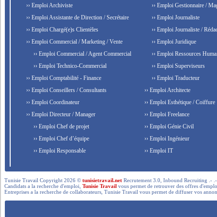
›› Emploi Archiviste
›› Emploi Gestionnaire / Ma
›› Emploi Assistante de Direction / Secrétaire
›› Emploi Journaliste
›› Emploi Chargé(e)s Clientèles
›› Emploi Journaliste / Rédac
›› Emploi Commercial / Marketing / Vente
›› Emploi Juridique
›› Emploi Commercial / Agent Commercial
›› Emploi Ressources Huma
›› Emploi Technico-Commercial
›› Emploi Superviseurs
›› Emploi Comptabilité - Finance
›› Emploi Traducteur
›› Emploi Conseillers / Consultants
›› Emploi Architecte
›› Emploi Coordinateur
›› Emploi Esthétique / Coiffure
›› Emploi Directeur / Manager
›› Emploi Freelance
›› Emploi Chef de projet
›› Emploi Génie Civil
›› Emploi Chef d’équipe
›› Emploi Ingénieur
›› Emploi Responsable
›› Emploi IT
Tunisie Travail Copyright 2026 ©
tunisietravail.net
Recrutement 3.0, Inbound Recruiting .- .-.. --- 
Candidats a la recherche d'emploi,
Tunisie Travail
vous permet de retrouver des offres d'emploi 
Entreprises a la recherche de collaborateurs, Tunisie Travail vous permet de diffuser vos annon