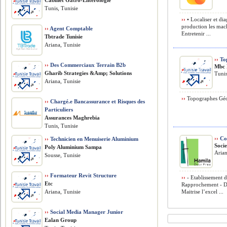
Cabinet Gatro-Enterologie
Tunis, Tunisie
››
• Localiser et di
production les mach
››
Agent Comptable
Entretenir ...
Tbtrade Tunisie
Ariana, Tunisie
››
Top
››
Des Commerciaux Terrain B2b
Mbc 
Gharib Strategies &Amp; Solutions
Tunis
Ariana, Tunisie
››
Topographes Géom
››
Chargé.e Bancassurance et Risques des
Particuliers
Assurances Maghrebia
Tunis, Tunisie
››
Co
››
Technicien en Menuiserie Aluminium
Soci
Poly Aluminium Sampa
Arian
Sousse, Tunisie
››
Formateur Revit Structure
››
- Etablissement de
Etc
Rapprochement - Dé
Ariana, Tunisie
Maitrise l’excel ...
››
Social Media Manager Junior
Ealan Group