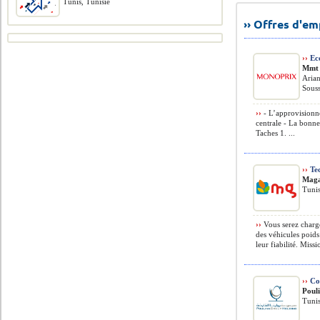
Tunis, Tunisie
›› Offres d'e
››
Ec
Mmt
Arian
Souss
››
- L’approvisionne
centrale - La bonne
Taches 1. ...
››
Tec
Maga
Tunis
››
Vous serez chargé 
des véhicules poids
leur fiabilité. Missi
››
Co
Poul
Tunis