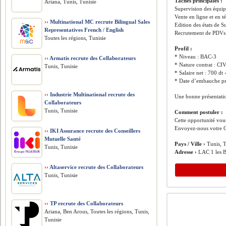
Tâches principales :
Ariana, Tunis, Tunisie
Supervision des équipe
Vente en ligne et en t
››
Multinational MC recrute Bilingual Sales
Edition des états de S
Representatives French / English
Recrutement de PDV
Toutes les régions, Tunisie
Profil :
* Niveau : BAC›3
››
Armatis recrute des Collaborateurs
* Nature contrat : C
Tunis, Tunisie
* Salaire net : 700 dt 
* Date d’embauche pré
››
Industrie Multinational recrute des
Une bonne présentation
Collaborateurs
Tunis, Tunisie
Comment postuler :
Cette opportunité vous
Envoyez-nous votre C
››
IKI Assurance recrute des Conseillers
Mutuelle Santé
Pays / Ville ›
Tunis, T
Tunis, Tunisie
Adresse ›
LAC 1 les 
››
Altaservice recrute des Collaborateurs
Tunis, Tunisie
››
TP recrute des Collaborateurs
Ariana, Ben Arous, Toutes les régions, Tunis,
Tunisie