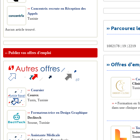
››
Concentrix recrute en Réception des
Appels
Tunisie
›› Parcourez 
Aucun article trouvé.
1002178 | 19 | 2219
››
Publiez vos offres d'emploi
›› Offres d'e
››
Coo
Clin
Tunis
››
Coursier
Courex
Tunis, Tunisie
››
• Formation en fi
dans une clinique en
››
Formateur.trice en Design Graphique
Declitech
Sousse, Tunisie
››
Tec
Indus
››
Assistante Médicale
Toute