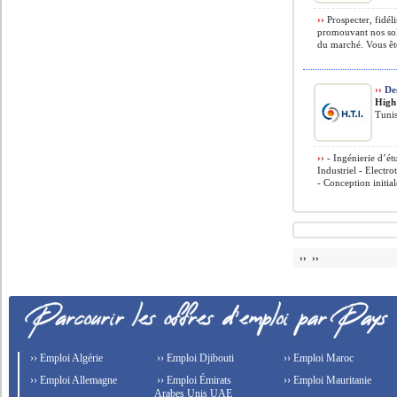
››
Prospecter, fidéli
promouvant nos sol
du marché. Vous êt
››
Des
High
Tunis
››
- Ingénierie d’ét
Industriel - Electr
- Conception initial
›› ››
›› Emploi Algérie
›› Emploi Djibouti
›› Emploi Maroc
›› Emploi Allemagne
›› Emploi Émirats
›› Emploi Mauritanie
Arabes Unis UAE