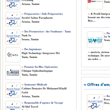
O.fcalling
Tunis
Ariana, Tunisie
››
Préparatrice / Aide Préparatrice
››
& Profil Intégra
basant sur des temp
Société Salma Parapharm
Bon ...
Ariana, Tunisie
››
Des Promotrices / des Vendeuses - Tunis
››
Des
Nnsk Sa
3w W
Sousse, Tunisie
Toute
››
Des Ingénieurs
››
motivés, sérieux
High Technology Integrator Hti
technique. De notr
Tunis, Tunisie
un cadre ...
››
Panseur Au Bloc Opératoire
Clinique Ophtalmologique
Tunis, Tunisie
›› Offres d'e
››
Assistante Médicale
Cabinet Dentaire Dr Mohamed Khalil
Gafsi
››
Res
Ariana, Tunisie
Proc
››
Responsable d’agence de Voyage
Sfax,
Al Ahd Travel