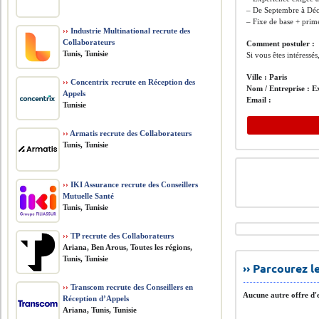
– De Septembre à Déc
– Fixe de base + prim
››
Industrie Multinational recrute des
Collaborateurs
Comment postuler :
Tunis, Tunisie
Si vous êtes intéressé
Ville :
Paris
››
Concentrix recrute en Réception des
Nom / Entreprise :
E
Appels
Email :
Tunisie
››
Armatis recrute des Collaborateurs
Tunis, Tunisie
››
IKI Assurance recrute des Conseillers
Mutuelle Santé
Tunis, Tunisie
››
TP recrute des Collaborateurs
Ariana, Ben Arous, Toutes les régions,
Tunis, Tunisie
›› Parcourez 
››
Transcom recrute des Conseillers en
Aucune autre offre d'e
Réception d’Appels
Ariana, Tunis, Tunisie