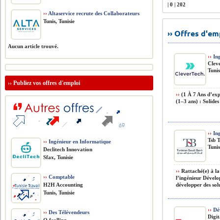
| 0 | 202
››
Altaservice recrute des Collaborateurs
Tunis, Tunisie
›› Offres d'e
Aucun article trouvé.
››
Ing
Clev
Tunis
››
Publiez vos offres d'emploi
››
(1 À 7 Ans d’exp
(1–3 ans) : Solide
››
Ing
Tsb 
››
Ingénieur en Informatique
Tunis
Declitech Innovation
Sfax, Tunisie
››
Rattaché(e) à la
››
Comptable
l’ingénieur Dévelo
H2H Accounting
développer des sol
Tunis, Tunisie
››
Dé
››
Des Télévendeurs
Digit