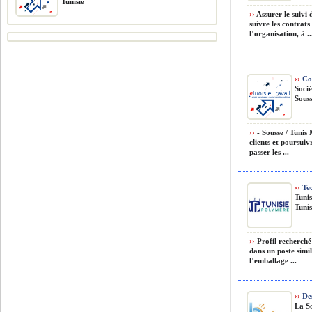
Tunisie
››
Assurer le suivi
suivre les contrat
l’organisation, à ..
››
Co
Socié
Souss
››
- Sousse / Tunis
clients et poursuivr
passer les ...
››
Te
Tuni
Tunis
››
Profil recherché
dans un poste simil
l’emballage ...
››
De
La S