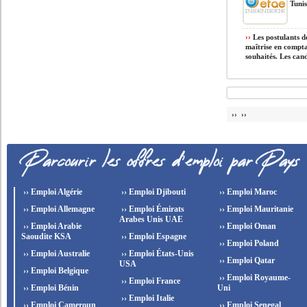
Tunis
››
Les postulants do
maîtrise en compta
souhaités. Les cand
›› ››
›› Emploi Algérie
›› Emploi Djibouti
›› Emploi Maroc
›› Emploi Allemagne
›› Emploi Émirats
›› Emploi Mauritanie
Arabes Unis UAE
›› Emploi Arabie
›› Emploi Oman
Saoudite KSA
›› Emploi Espagne
›› Emploi Poland
›› Emploi Australie
›› Emploi États-Unis
›› Emploi Qatar
USA
›› Emploi Belgique
›› Emploi Royaume-
›› Emploi France
›› Emploi Bénin
Uni
›› Emploi Italie
›› Emploi Cameroun
›› Emploi Senegal